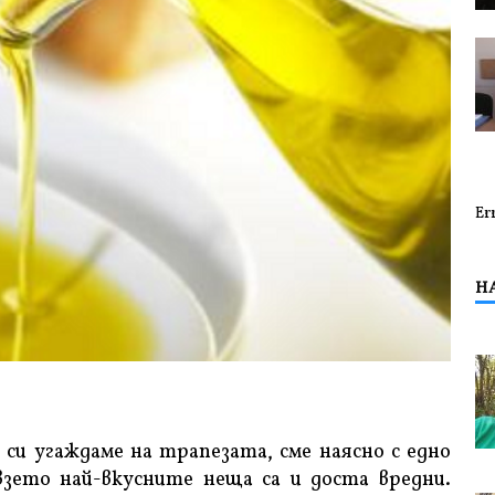
Er
Н
 си угаждаме на трапезата, сме наясно с едно
зето най-вкусните неща са и доста вредни.