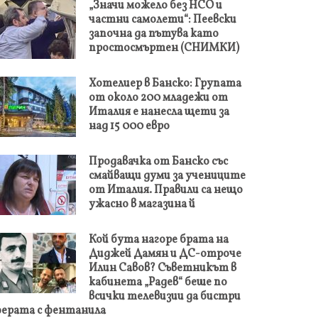
„Значи можело без НСО и
частни самолети“: Пеевски
започна да пътува като
простосмъртен (СНИМКИ)
Хотелиер в Банско: Групата
от около 200 младежи от
Италия е нанесла щети за
над 15 000 евро
Продавачка от Банско със
смайващи думи за учениците
от Италия. Правили са нещо
ужасно в магазина й
Кой бута нагоре брата на
Диджей Дамян и ДС-отроче
Илин Савов? Съветникът в
кабинета „Радев“ беше по
всички телевизии да бистри
ерата с фентанила