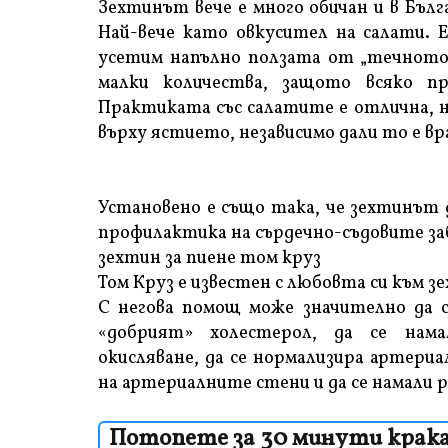
Зехтинът вече е много обичан и в Бъл
Най-вече като овкусител на салати. Е
усетим напълно ползата от „течното з
малки количества, защото всяко пр
Практиката със салатите е отлична, н
върху ястието, независимо дали то е вр
Установено е също така, че зехтинът 
профилактика на сърдечно-съдовите за
зехтин за пиене том круз
Том Круз е известен с любовта си към зе
С негова помощ може значително да с
«добрият» холестерол, да се нам
окисляване, да се нормализира артери
на артериалните стени и да се намали 
Потопете за 30 минути крака