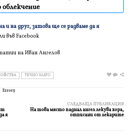
 облекчение
 и на друг, затова ще се радваме да я
татии на Иван Ангелов
ВОЙСТВА
ТЕЧНО ЗЛАТО
Error9
СЛЕДВАЩА ПУБЛИКАЦИЯ
ст
На това място паднал ангел лекува хора,
да я
отписани от лекарите