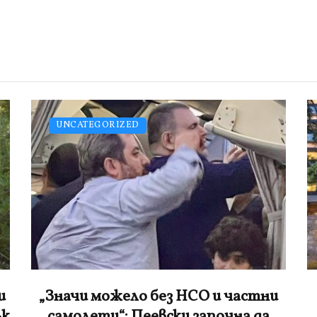
НОВИНИ
и
Хотелиер в Банско: Групата от
около 200 младежи от Италия е