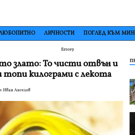
ЛЮБОПИТНО
ЛИЧНОСТИ
ПОГЛЕД КЪМ МИ
Error9
то злато: То чисти отвън и
П
 топи килограми с лекота
р:
Иван Ангелов