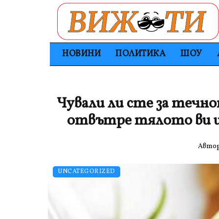
НОВИНИ
ПОЛИТИКА
ШОУ
Чували ли сте за течно
отвътре тялото ви и
Авто
UNCATEGORIZED