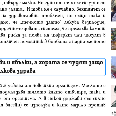
, твърде малко. Но едно от тях със сигурност
чно злато„. И това не е случайно. Зехтинът се
 на здравословни проблеми, но също така и
зано, че „течното злато“ лекува безплодие,
ърдечно-съдовата система, че премахва камъни
ва риска за поява на инфаркт или инсулт в
 е отличен помощник в борбата с наднорменото
ви и ябълки, а хората се чудят защо
лкова здрава
100% усвоим от човешкия организъм. Маслото е
 подмладява тялото както отвътре, така и
от организма. А в някои държави със силно
я басейн) се използва и като мазило против
аф