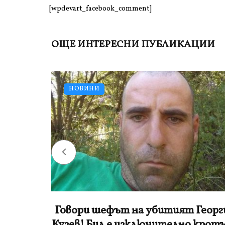
[wpdevart_facebook_comment]
ОЩЕ ИНТЕРЕСНИ ПУБЛИКАЦИИ
UNCATEGORIZED
Георги
„Значи можело без НСО и частн
 кротък
самолети“: Пеевски започна да