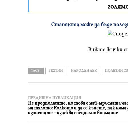
голямо
Статията може да бъде полезна
Плъзнете
и
прочетете
Вижте всички с
TAGS:
ЗЕХТИН
НАРОДЕН ЛЕК
ПОЛЕЗНИ С
ПРЕДИШНА ПУБЛИКАЦИЯ
Не предполагате, но това е най-мръсната ча
на тялото: Колкото и да се къпете, пак няма 
изчистите – изисква специално внимание