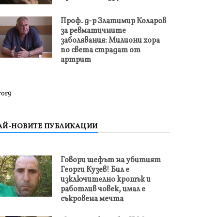
Проф. д-р Златимир Коларов
за ревматичните
заболявания: Милиони хора
по света страдат от
артрит
ror9
АЙ-НОВИТЕ ПУБЛИКАЦИИ
Говори шефът на убитият
Георги Кузев! Бил е
изключително кротък и
работлив човек, имал е
съкровена мечта