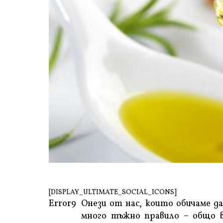
[DISPLAY_ULTIMATE_SOCIAL_ICONS]
Error9
Онези от нас, които обичаме да
много тъжно правило – общо в