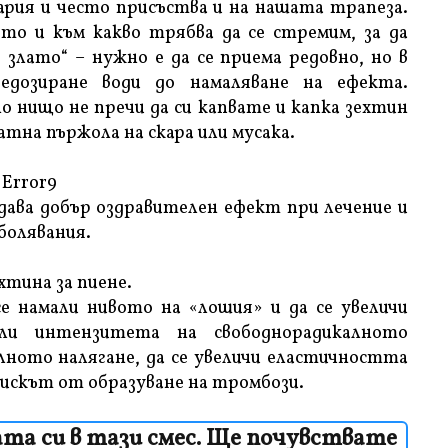
гария и често присъства и на нашата трапеза.
то и към какво трябва да се стремим, за да
лато“ – нужно е да се приема редовно, но в
едозиране води до намаляване на ефекта.
о нищо не пречи да си капвате и капка зехтин
атна пържола на скара или мусака.
Error9
дава добър оздравителен ефект при лечение и
болявания.
хтина за пиене.
е намали нивото на «лошия» и да се увеличи
али интензитета на свободнорадикалното
алното налягане, да се увеличи еластичността
рискът от образуване на тромбози.
та си в тази смес. Ще почувствате