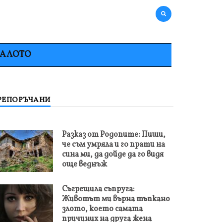
НАЛОТО
РЕПОРЪЧАНИ
Разказ от Родопите: Пиши,
че съм умряла и го прати на
сина ми, да дойде да го видя
още веднъж
Съгрешила съпруга:
Животът ми върна тъпкано
злото, което самата
причиних на друга жена