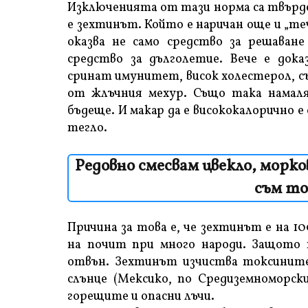
Изключенията от тази норма са твърде
е зехтинът. Който е наричан още и „те
оказва не само средство за решаване
средство за дълголетие. Вече е дока
сринат имунитет, висок холестерол, с
от жлъчния мехур. Също така намаля
бъдеще. И макар да е висококалорично
тегло.
Редовно смесвам цвекло, морко
съм то
Причина за това е, че зехтинът е на 
на почит при много народи. Защото
отвън. Зехтинът изчиства токсините 
слънце (Мексико, по Средиземноморски
горещите и опасни лъчи.