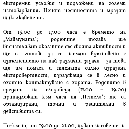
екстремни условия и подложени на големи
натоварвания. Ценят честността и мразят
шикалкавенето.
От 15.00 до 17.00 часа е времето на
„Маймуната“; родените тогава ще
впечатляват околните със своята активност и
ще са готови да се наемат вдъхновено с
изпълнението на най-различни задачи – за това
ще им помага и тяхната силно изразена
екстровертност, изразяваща се в лесно и
охотно контактуване с хората. Родените в
средата на следобеда (17.00 – 19.00)
принадлежат към часа на „Петела“; те са
организирани, точни и решителни в
действията си.
По-късно, от 19.00 до 21.00, идват часовете на