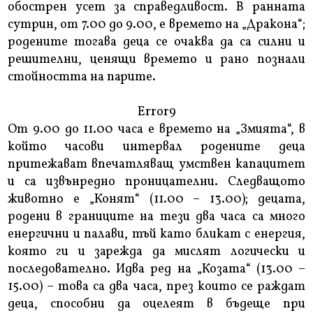
обострен усет за справедливост. В ранната
сутрин, от 7.00 до 9.00, е времето на „Дракона“;
родените тогава деца се очаква да са силни и
решителни, ценящи времето и рано познали
стойността на парите.
Error9
От 9.00 до 11.00 часа е времето на „Змията“, в
който часови интервал родените деца
притежават впечатляващ умствен капацитет
и са извънредно проницателни. Следващото
животно е „Конят“ (11.00 – 13.00); децата,
родени в границите на тези два часа са много
енергични и палави, тъй като бликат с енергия,
която ги и зарежда да мислят логически и
последователно. Идва ред на „Козата“ (13.00 –
15.00) – това са два часа, през които се раждат
деца, способни да оцелеят в бъдеще при