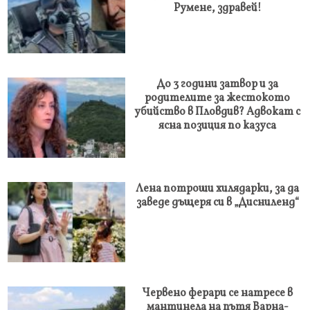
Румене, здравей!
До 3 години затвор и за
родителите за жестокото
убийство в Пловдив? Адвокат с
ясна позиция по казуса
Лена потроши хилядарки, за да
заведе дъщеря си в „Дисниленд“
Червено ферари се натресе в
мантинела на пътя Варна-