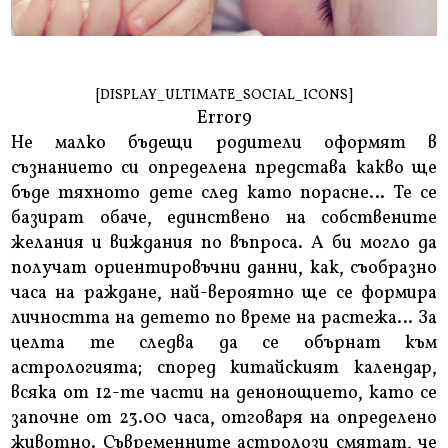
[DISPLAY_ULTIMATE_SOCIAL_ICONS]
Error9
Не малко бъдещи родители оформят в
съзнанието си определена представа какво ще
бъде тяхното дете след като порасне… Те се
базират обаче, единствено на собствените
желания и виждания по въпроса. А би могло да
получат ориентировъчни данни, как, съобразно
часа на раждане, най-вероятно ще се формира
личността на детето по време на растежа… За
целта те следва да се обърнат към
астрологията; според китайският календар,
всяка от 12-те части на денонощието, като се
започне от 23.00 часа, отговаря на определено
животно. Съвременните астролози смятат, че