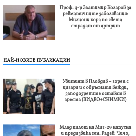
Проф. д-р Златимир Коларов за
ревматичните заболявания:
Милиони хора по света
страдат от артрит
НАЙ-НОВИТЕ ПУБЛИКАЦИИ
Убитият в Пловдив – горен с
цигари и с обръснати вежди,
заподозрените остават в
ареста (ВИДЕО+СНИМКИ)
Млад пилот на Миг-29 напусна
и предизвика ген. Радев: Чичо,