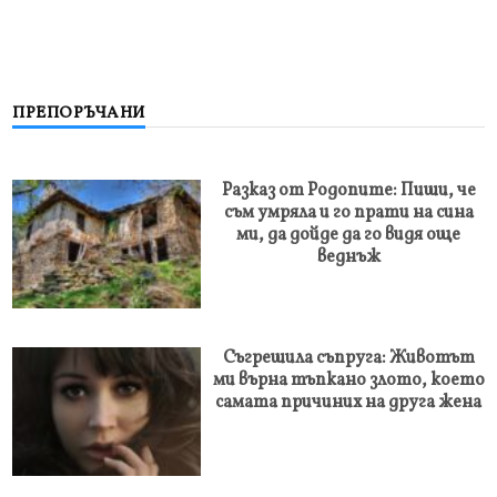
ПРЕПОРЪЧАНИ
Разказ от Родопите: Пиши, че
съм умряла и го прати на сина
ми, да дойде да го видя още
веднъж
Съгрешила съпруга: Животът
ми върна тъпкано злото, което
самата причиних на друга жена