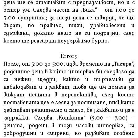
деца ще се отличават с предпазливост, но и с
остър ум. Следва часът на „Бика“ – от 1.00 до
3.00 сутринта; за тези деца се твърди, че ще
бъдат, по правило, тихи, уравновесени и
сдържани, докато нещо не ги подразни, след
което те реагират неудържимо бурно.
Error9
После, от 3:00 до 5:00, идва времето на „Тигъра“,
родените деца в който интервал би следвало да
са нежни, щедри, както и търпеливи да
наблюдават и изчакват; това ще им помага да
виждат нещата в перспектива, след което
поставената цел е лесна за постигане, тъй като
действат решително и смело, без каквито и да е
задръжки. Следва „Котката“ (5.00 – 7.00) –
децата, родени в този часови интервал, са
добродушни и смирени, но развиват особено