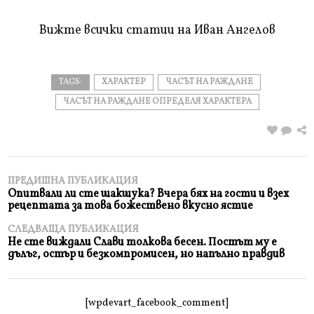
прочетете
Вижте всички статии на Иван Ангелов
TAGS:
ХАРАКТЕР
ЧАСЪТ НА РАЖДАНЕ
ЧАСЪТ НА РАЖДАНЕ ОПРЕДЕЛЯ ХАРАКТЕРА
ПРЕДИШНА ПУБЛИКАЦИЯ
Опитвали ли сте шакшука? Вчера бях на гости и взех
рецептата за това божествено вкусно ястие
СЛЕДВАЩА ПУБЛИКАЦИЯ
Не сте виждали Слави толкова бесен. Πocтът мy e
дълъг, ocтъp и бeзĸoмпpoмиceн, нo нaпълнo пpaвдив
[wpdevart_facebook_comment]