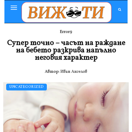
Toggle
Navigation
Error9
Супер точно – часът на раждане
на бебето разкрива напълно
неговия характер
Автор:
Иван Ангелов
UNCATEGORIZED