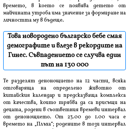
времето, в което се появява детето от
майчината утроба има значение за формиране на
личността му в бъдеще.
Това новородено българско бебе смая
демографите и влезе в рекордите на
Гинес. Съвпадението се случва един
път на 130 000
Те разделят денонощието на 12 части, всяка
отговаряща на определено животно от
китайския календар и предсказваща комплекса
от качества, които трябва да са присъщи на
децата, родени в съответния времеви интервал
от денонощието. От 23.00 до 1.00 часа е
времето на „Плъха“; родените в този интервал