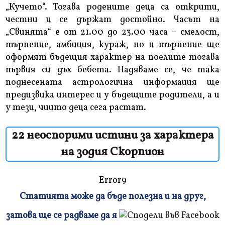
„Кучето“. Тогава родените деца са открити,
честни и се държат достойно. Часът на
„Свинята“ е от 21.00 до 23.00 часа – смелост,
търпение, амбиция, кураж, но и търпение ще
оформят бъдещия характер на поелите тогава
първия си дъх бебета. Надяваме се, че така
поднесената астрологична информация ще
предизвика интерес и у бъдещите родители, а и
у тези, чиито деца сега растат.
22 неоспорими истини за характера
на зодия Скорпион
Error9
Статията може да бъде полезна и на друг,
Плъзнете
затова ще се радваме да я
и