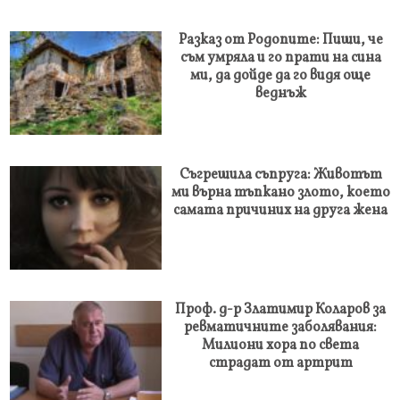
Разказ от Родопите: Пиши, че
съм умряла и го прати на сина
ми, да дойде да го видя още
веднъж
Съгрешила съпруга: Животът
ми върна тъпкано злото, което
самата причиних на друга жена
Проф. д-р Златимир Коларов за
ревматичните заболявания:
Милиони хора по света
страдат от артрит