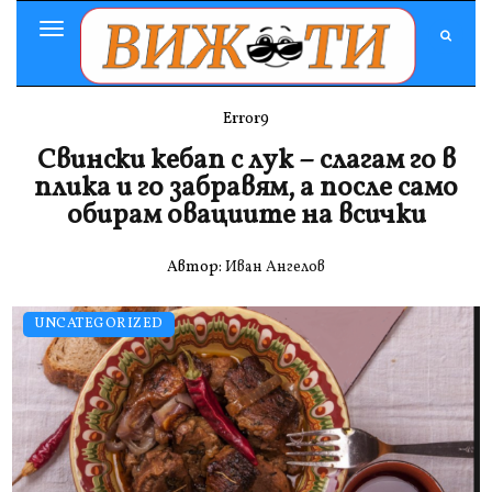
Toggle
Navigation
Error9
Свински кебап с лук – слагам го в
плика и го забравям, а после само
обирам овациите на всички
Автор:
Иван Ангелов
UNCATEGORIZED