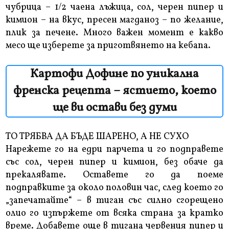
чубрица – 1/2 чаена лъжица, сол, черен пипер и
кимион – на вкус, пресен магданоз – по желание,
плик за печене. Много важен момент е какво
месо ще изберете за приготвянето на кебапа.
Картофи Дофине по уникална
френска рецепта – ястието, което
ще ви остави без думи
ТО ТРЯБВА ДА БЪДЕ ШАРЕНО, А НЕ СУХО
Нарежете го на едри парчета и го подправете
със сол, черен пипер и кимион, без обаче да
прекалявате. Оставете го да поеме
подправките за около половин час, след което го
„запечатайте“ – в тиган със силно сгорещено
олио го изпържете от всяка страна за кратко
време. Добавете още в тигана червения пипер и