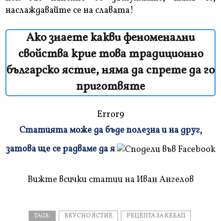
наслаждавайте се на славата!
Ако знаете какви феноменални
свойства крие това традиционно
българско ястие, няма да спрете да го
приготвяте
Error9
Статията може да бъде полезна и на друг,
Плъзнете
затова ще се радваме да я
и
прочетете
Вижте всички статии на Иван Ангелов
TAGS:
ВКУСНО ЯСТИЕ
РЕЦЕПТА ЗА КЕБАП