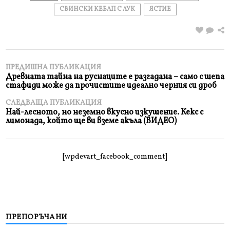
СВИНСКИ КЕБАП С ЛУК
ЯСТИЕ
ПРЕДИШНА ПУБЛИКАЦИЯ
Древната тайна на руснаците е разгадана – само с шепа
стафиди може да прочистите идеално черния си дроб
СЛЕДВАЩА ПУБЛИКАЦИЯ
Най-лесното, но неземно вкусно изкушение. Кекс с
лимонада, който ще ви вземе акъла (ВИДЕО)
[wpdevart_facebook_comment]
ПРЕПОРЪЧАНИ