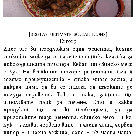
[DISPLAY_ULTIMATE_SOCIAL_ICONS]
Error9
Днес ще ви предложим една рецепта, която
спокойно може да се нарече истинска класика за
новогодишната трапеза. Кебап от свинско месо
с лук. На всичкото отгоре рецептата има и
голямо преимущество – става много лесно, а
накрая няма да ви се налага да търкате до
полуда съдовете. Това е така, защото ще
използвате плик за печене. Ето и какви
продукти ще са ви необходими, за да
приготвите тази рецепта: свинско месо – 1 кг,
лук – 3 глави, червено вино – 1 чаена чаша, червен
пипер – 1 чаена лъжица, олио – 1/2 чаена чаша,