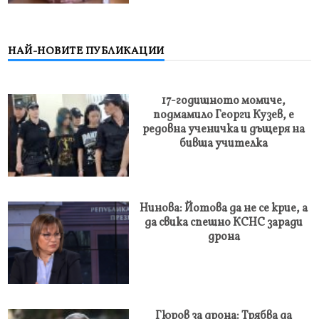
НАЙ-НОВИТЕ ПУБЛИКАЦИИ
17-годишното момиче,
подмамило Георги Кузев, е
редовна ученичка и дъщеря на
бивша учителка
Нинова: Йотова да не се крие, а
да свика спешно КСНС заради
дрона
Гюров за дрона: Трябва да