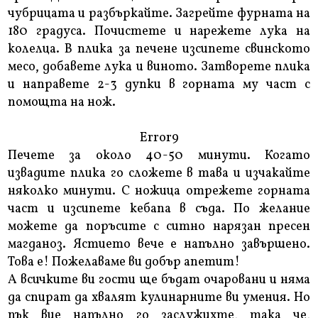
чубрицата и разбъркайте. Загрейте фурната на
180 градуса. Почистете и нарежете лука на
колелца. В плика за печене изсипете свинското
месо, добавете лука и виното. Затворете плика
и направете 2-3 дупки в горната му част с
помощта на нож.
Error9
Печете за около 40-50 минути. Когато
извадите плика го сложете в тава и изчакайте
няколко минути. С ножица отрежете горната
част и изсипете кебапа в съда. По желание
можете да поръсите с ситно нарязан пресен
магданоз. Ястието вече е напълно завършено.
Това е! Пожелаваме ви добър апетит!
А всичките ви гости ще бъдат очаровани и няма
да спират да хвалят кулинарните ви умения. Но
пък вие напълно го заслужихте, така че,