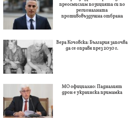
преосмислим позицията си по
регионалната
противовъздушна отбрана
Вера Кочовска: България започва
да се оправя през 2030 г.
МО официално: Падналият
дрон е украинска примамка