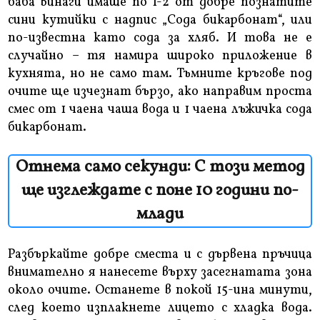
баба винаги имаше по 1-2 от добре познатите
сини кутийки с надпис „Сода бикарбонат“, или
по-известна като сода за хляб. И това не е
случайно – тя намира широко приложение в
кухнята, но не само там. Тъмните кръгове под
очите ще изчезнат бързо, ако направим проста
смес от 1 чаена чаша вода и 1 чаена лъжичка сода
бикарбонат.
Отнема само секунди: С този метод
ще изглеждате с поне 10 години по-
млади
Разбъркайте добре сместа и с дървена пръчица
внимателно я нанесете върху засегнатата зона
около очите. Останете в покой 15-ина минути,
след което изплакнете лицето с хладка вода.