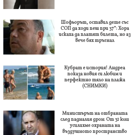
Шофьорът, оставил дете със
СОП да ходи пеш при 37°: Хора
искаха да платят билета, но аз
вече бях тръгнал
Кубрат е история! Андреа
показа новия си любим и
перфектно тяло на плажа
(СНИМКИ)
Министърът на отбраната
след падналия дрон: От 31 юли
усилихме охраната на
въздушното пространство