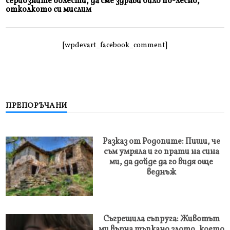
сериозните болести, да сме здрави било по-лесно,
отколкото си мислим
[wpdevart_facebook_comment]
ПРЕПОРЪЧАНИ
Разказ от Родопите: Пиши, че
съм умряла и го прати на сина
ми, да дойде да го видя още
веднъж
Съгрешила съпруга: Животът
ми върна тъпкано злото, което