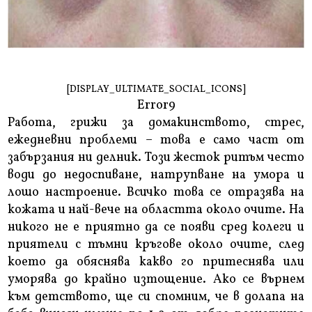
[DISPLAY_ULTIMATE_SOCIAL_ICONS]
Error9
Работа, грижи за домакинството, стрес,
ежедневни проблеми – това е само част от
забързания ни делник. Този жесток ритъм често
води до недоспиване, натрупване на умора и
лошо настроение. Всичко това се отразява на
кожата и най-вече на областта около очите. На
никого не е приятно да се появи сред колеги и
приятели с тъмни кръгове около очите, след
което да обяснява какво го притеснява или
уморява до крайно изтощение. Ако се върнем
към детството, ще си спомним, че в долапа на