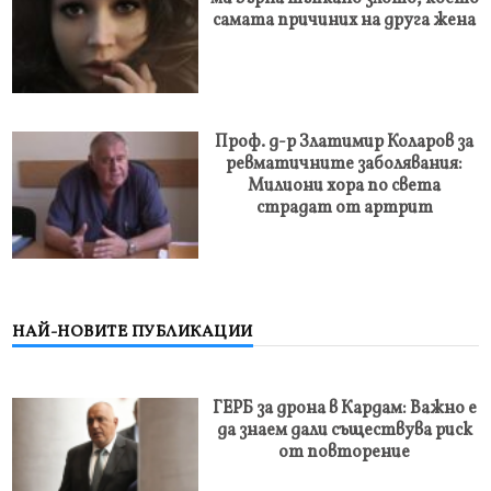
самата причиних на друга жена
Проф. д-р Златимир Коларов за
ревматичните заболявания:
Милиони хора по света
страдат от артрит
НАЙ-НОВИТЕ ПУБЛИКАЦИИ
ГЕРБ за дрона в Кардам: Важно е
да знаем дали съществува риск
от повторение