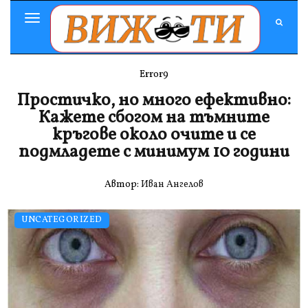
Toggle
Navigation
Error9
Простичко, но много ефективно:
Кажете сбогом на тъмните
кръгове около очите и се
подмладете с минимум 10 години
Автор:
Иван Ангелов
UNCATEGORIZED