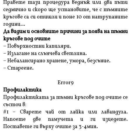
Правете тази процедура веднъж или два пъти
седмично и скоро ще установите, че с тъмните
кръгове са си отишли и поне 10 от натрупаните
години…
Да видим и основните причини за поява на тъмни
кръгове под очите
– Повърхностни капиляри.
– Излагане на слънчева светлина.
– Небалансирано хранене, умора, безсъние.
– Стареене.
Error9
Профилактика
Профилактиката за тъмни кръгове под очите се
състои в:
#1 – Сварете чай от лайка или лавандула.
Напоете две памучета и ги изцедете.
Поставете ги върху очите за 3-4мин.