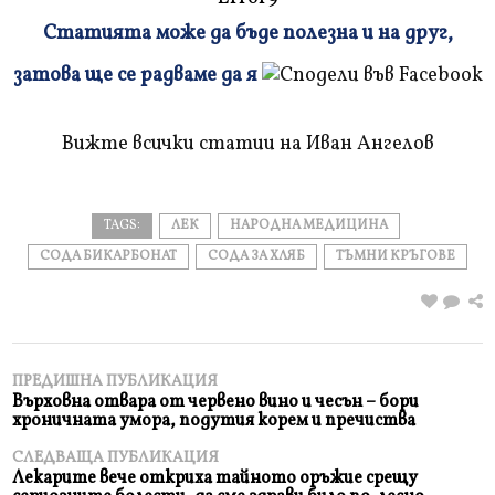
Статията може да бъде полезна и на друг,
Плъзнете
затова ще се радваме да я
и
прочетете
Вижте всички статии на Иван Ангелов
TAGS:
ЛЕК
НАРОДНА МЕДИЦИНА
СОДА БИКАРБОНАТ
СОДА ЗА ХЛЯБ
ТЪМНИ КРЪГОВЕ
ПРЕДИШНА ПУБЛИКАЦИЯ
Върховна отвара от червено вино и чесън – бори
хроничната умора, подутия корем и пречиства
СЛЕДВАЩА ПУБЛИКАЦИЯ
Лекарите вече откриха тайното оръжие срещу