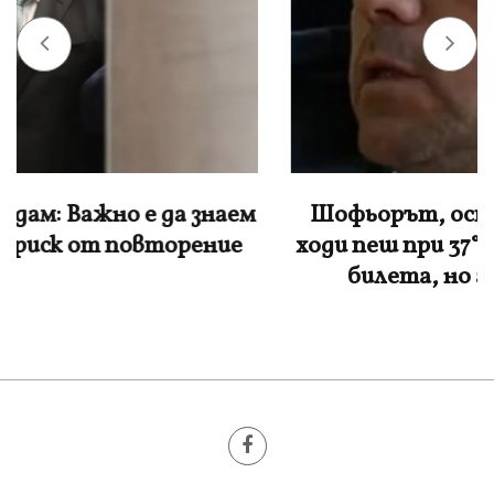
Шофьорът, оставил дете със СОП да
ходи пеш при 37°: Хора искаха да платят
билета, но аз вече бях тръгнал