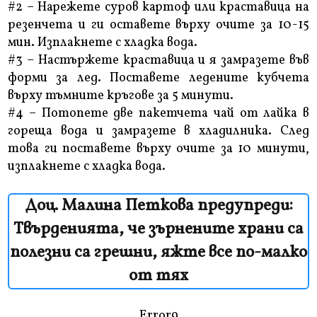
#2 – Нарежете суров картоф или краставица на
резенчета и ги оставете върху очите за 10-15
мин. Изплакнете с хладка вода.
#3 – Настържете краставица и я замразете във
форми за лед. Поставете ледените кубчета
върху тъмните кръгове за 5 минути.
#4 – Потопете две пакетчета чай от лайка в
гореща вода и замразете в хладилника. След
това ги поставете върху очите за 10 минути,
изплакнете с хладка вода.
Доц. Малина Петкова предупреди:
Твърденията, че зърнените храни са
полезни са грешни, яжте все по-малко
от тях
Error9