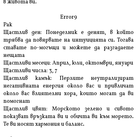
в живота ви.
Error9
Рак
Щастлив ден: Понеделник е денят, в който
трябва да повярвате на интуицията си. Тогава
ставате по-могъщи и можете да разгадаете
нещата
Щастливи месеци: Април, юли, октомври, януари
Щастливи числа: 3, 7
Щастлив камък: Перлите неутрализират
негативната енергия около вас и привличат
около вас влиятелни хора, които могат да ви
помогнат
Щастлив цвят: Морското зелено и сивото
показват връзката ви и обичта ви към морето.
Те ви носят хармония и баланс.