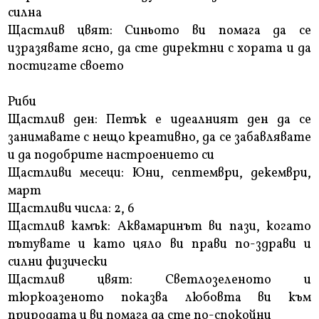
силна
Щастлив цвят: Синьото ви помага да се
изразявате ясно, да сте директни с хората и да
постигате своето
Риби
Щастлив ден: Петък е идеалният ден да се
занимавате с нещо креативно, да се забавлявате
и да подобрите настроението си
Щастливи месеци: Юни, септември, декември,
март
Щастливи числа: 2, 6
Щастлив камък: Аквамаринът ви пази, когато
пътувате и като цяло ви прави по-здрави и
силни физически
Щастлив цвят: Светлозеленото и
тюркоазеното показва любовта ви към
природата и ви помага да сте по-спокойни