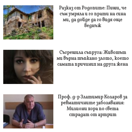
Разказ от Родопите: Пиши, че
съм умряла и го прати на сина
ми, да дойде да го видя още
веднъж
Съгрешила съпруга: Животът
ми върна тъпкано злото, което
самата причиних на друга жена
Проф. д-р Златимир Коларов за
ревматичните заболявания:
Милиони хора по света
страдат от артрит