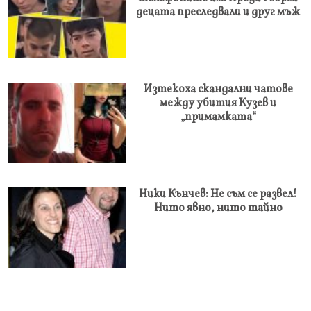
децата преследвали и друг мъж
Изтекоха скандални чатове
между убития Кузев и
„примамката“
Ники Кънчев: Не съм се развел!
Нито явно, нито тайно