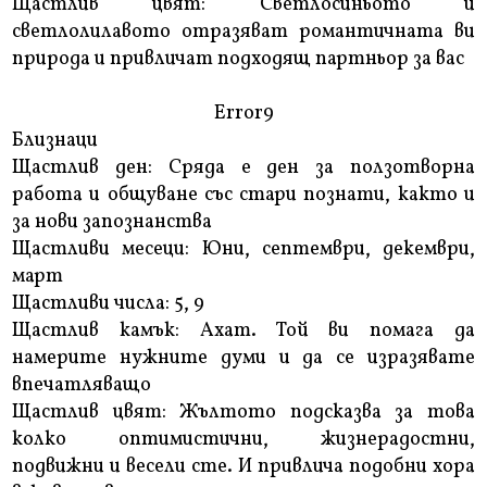
Щастлив цвят: Светлосиньото и
светлолилавото отразяват романтичната ви
природа и привличат подходящ партньор за вас
Error9
Близнаци
Щастлив ден: Сряда е ден за ползотворна
работа и общуване със стари познати, както и
за нови запознанства
Щастливи месеци: Юни, септември, декември,
март
Щастливи числа: 5, 9
Щастлив камък: Ахат. Той ви помага да
намерите нужните думи и да се изразявате
впечатляващо
Щастлив цвят: Жълтото подсказва за това
колко оптимистични, жизнерадостни,
подвижни и весели сте. И привлича подобни хора