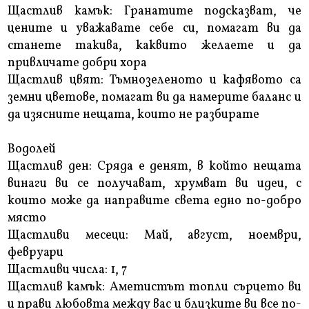
Щастлив камък: Гранатите подсказват, че
цените и уважавате себе си, помагат ви да
станете такива, каквито желаете и да
привличате добри хора
Щастлив цвят: Тъмнозеленото и кафявото са
земни цветове, помагат ви да намерите баланс и
да изясните нещата, които не разбирате
Водолей
Щастлив ден: Сряда е денят, в който нещата
винаги ви се получават, хрумват ви идеи, с
които може да направите света едно по-добро
място
Щастливи месеци: Май, август, ноември,
февруари
Щастливи числа: 1, 7
Щастлив камък: Аметистът топли сърцето ви
и прави любовта между вас и близките ви все по-