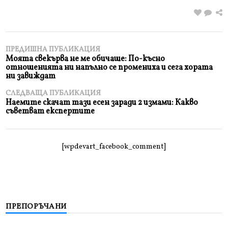
ПРЕДИШНА ПУБЛИКАЦИЯ
Моята свекърва не ме обичаше: По-късно
отношенията ни напълно се промениха и сега хората
ни завиждат
СЛЕДВАЩА ПУБЛИКАЦИЯ
Наемите скачат тази есен заради 2 измами: Какво
съветват експертите
[wpdevart_facebook_comment]
ПРЕПОРЪЧАНИ