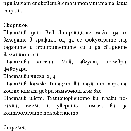
привличат спокойствието и топлината на ваша
страна
Скорпион
Щастлив ден: Във вторниците може да се
вгледате в графика си, да се фокусирате над
задачите и приоритетите си и да сбъднете
желанията си
Щастливи месеци: Май, август, ноември,
февруари
Щастливи числа: 2, 4
Щастлив камък: Топазът ви пази от хората,
които нямат добри намерения към вас
Щастлив цвят: Тъмночервеното ви прави по-
силни, смели и уверени. Помага ви да
контролирате положението
Стрелец