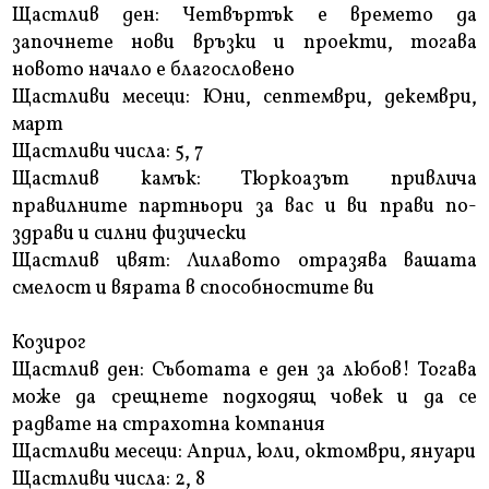
Щастлив ден: Четвъртък е времето да
започнете нови връзки и проекти, тогава
новото начало е благословено
Щастливи месеци: Юни, септември, декември,
март
Щастливи числа: 5, 7
Щастлив камък: Тюркоазът привлича
правилните партньори за вас и ви прави по-
здрави и силни физически
Щастлив цвят: Лилавото отразява вашата
смелост и вярата в способностите ви
Козирог
Щастлив ден: Съботата е ден за любов! Тогава
може да срещнете подходящ човек и да се
радвате на страхотна компания
Щастливи месеци: Април, юли, октомври, януари
Щастливи числа: 2, 8