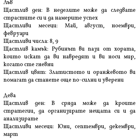
Лъв
Щастлив ден: В неделите може да следвате
страстите си и да намерите успех
Щастливи месеци: Май, август, ноември,
февруари
Щастливи числа: 8, 9
Щастлив камък: Рубинът ви пази от хората,
които искат да ви навредят и ви носи мир,
когато сте гневни
Щастлив цвят: Златистото и оранжевото ви
помагат да станете още по-силни и уверени
Дева
Щастлив ден: В сряда може да кроите
стратегии, да организирате нещата си и да
анализирате
Щастливи месеци: Юни, септември, декември,
март