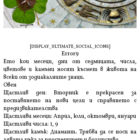
[DISPLAY_ULTIMATE_SOCIAL_ICONS]
Error9
Ето кои месеци, дни от седмицата, числа,
цветове и камъни носят късмет в живота на
всеки от зодиакалните знаци.
Овен
Щастлив ден: Вторник е прекрасен за
поставянето на нови цели и справянето с
предизвикателства
Щастливи месеци: Април, юли, октомври, януари
Щастливи числа: 1, 9
Щастлив камък: Диамант. Трябва да се носи на
лявата ръка за просперитет и богатство