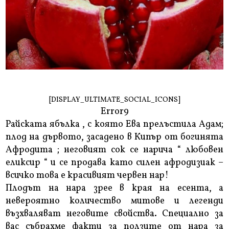
[DISPLAY_ULTIMATE_SOCIAL_ICONS]
Error9
Райската ябълка , с която Ева прелъстила Адам;
плод на дървото, засадено в Кипър от богинята
Афродита ; неговият сок се нарича “ любовен
еликсир “ и се продава като силен афродизиак –
всичко това е красивият червен нар!
Плодът на нара зрее в края на есента, а
невероятно количество митове и легенди
възхваляват неговите свойства. Специално за
вас събрахме факти за ползите от нара за