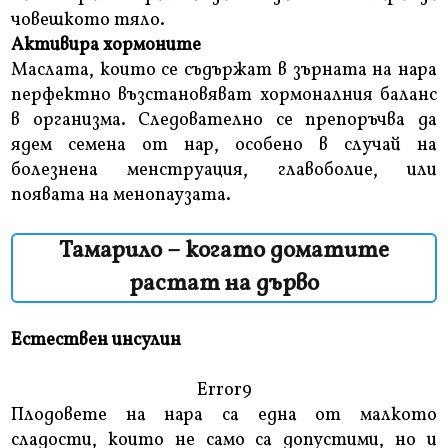
човешкото тяло.
Активира хормоните
Маслата, които се съдържат в зърната на нара
перфектно възстановяват хормоналния баланс
в организма. Следователно се препоръчва да
ядем семена от нар, особено в случай на
болезнена менструация, главоболие, или
появата на менопаузата.
Тамарило – когато доматите
растат на дърво
Естествен инсулин
Error9
Плодовете на нара са една от малкото
сладости, които не само са допустими, но и