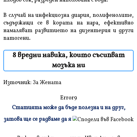
плодов сок, разреден наполовина с вода.
В случай на инфекциозна диария, полифенолите,
съдържащи се в кората на нара, ефективно
намаляват развитието на дизентерия и други
патогени.
8 вредни навика, които съсипват
мозъка ни
Източник:
За Жената
Error9
Статията може да бъде полезна и на друг,
Плъзнете
затова ще се радваме да я
и
прочетете