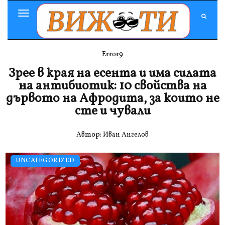
Toggle
Navigation
Error9
Зрее в края на есента и има силата
на антибиотик: 10 свойства на
дървото на Афродита, за които не
сте и чували
Автор:
Иван Ангелов
UNCATEGORIZED