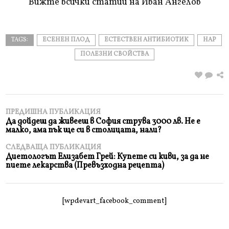
Вижте всички статии на Иван Ангелов
TAGS:
ЕСЕНЕН ПЛОД
ЕСТЕСТВЕН АНТИБИОТИК
НАР
ПОЛЕЗНИ СВОЙСТВА
ПРЕДИШНА ПУБЛИКАЦИЯ
Да дойдеш да живееш в София струва 3000 лв. Не е
малко, ама пък ще си в столицата, нали?
СЛЕДВАЩА ПУБЛИКАЦИЯ
Диетологът Елизабет Грей: Купете си киви, за да не
пиете лекарства (Превъзходна рецепта)
[wpdevart_facebook_comment]