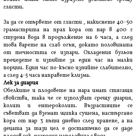
глисти.
За да се отървете от глисти , накиснете 40-50
грамастрита на прах кора от нар в 400 г
студена вода в продължение на 6 часа, а след
това варете на слаб огън, докато половината
от течността се изпари. Охладения бульон
прецедете и изпийте за един час на малки
порции. Един час по-късно изпийте слабително,
а след 4-5 часа направете клизма.
Лек за диария
Обелките и плодовете на нара имат стягащи
свойства, така че се използват срещу диария,
колит и ентероколит. Възрастните се
съветват да вземат щипка сушена, настъргано
кора от нар 3 пъти дневно след хранене, а на
децата за тази цел е достатъчно да се даде