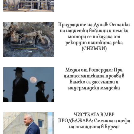
Призраците на Дунав: Останки
на нацистки войници и немски
мотори се показаха от
рекордно плитката река
(СНИМКИ)
Медия от Ротердам: При
антисемитската проява в
Банско са засегнати и
нидерландски младежи
ЧИСТКАТА В МВР
ПРОДЪЛЖАВА: Смениха и шефа
на полицията в Бургас