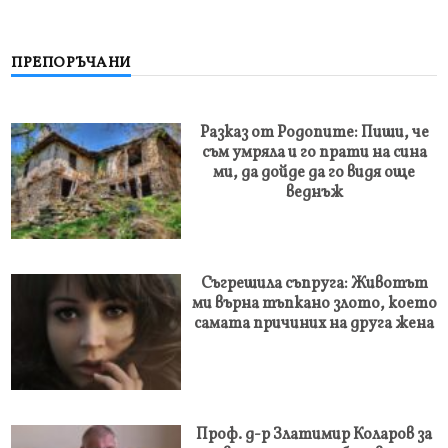
ПРЕПОРЪЧАНИ
Разказ от Родопите: Пиши, че
съм умряла и го прати на сина
ми, да дойде да го видя още
веднъж
Съгрешила съпруга: Животът
ми върна тъпкано злото, което
самата причиних на друга жена
Проф. д-р Златимир Коларов за