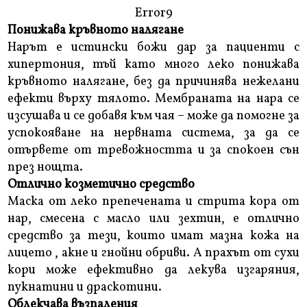
Error9
Понижава кръвното налягане
Нарът е истински божи дар за пациенти с
хипертония, тъй като много леко понижава
кръвното налягане, без да причинява нежелани
ефекти върху тялото. Мембраната на нара се
изсушава и се добавя към чая – може да помогне за
успокояване на нервната система, за да се
отървете от тревожността и за спокоен сън
през нощта.
Отлично козметично средство
Маска от леко препечената и стрита кора от
нар, смесена с масло или зехтин, е отлично
средство за тези, които имат мазна кожа на
лицето , акне и гнойни обриви. А прахът от сухи
кори може ефективно да лекува изгаряния,
пукнатини и драскотини.
Облекчава възпаления