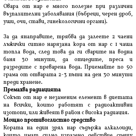
Овара от нар е много полезне при различни
възпалителни заболявания (бъбреци, черен дроб,
уши, очи, стави, гинекологични органи).
За да янаправите, трябва да залеете 2 чаени
лъжички ситно нарязана кора от нар с 1 чаша
топла вода, след това да ги сварите на водна
баня 30 минути, да отцедите, преса и
разредите с преварена вода. Приемайте по 50
грама от отварата 2-3 пъти на ден 30 минути
преди хранене.
Премахва радиацията
Сокът от нар е незаменим елемент в диетата
на всички, които работят с радиоактивни
изотопи, или живеят в район с висока радиация.
Мощно противоглистно средство
Кората на един зрял нар съдържа алкалоиди,
които имат силно изразено действие срещу