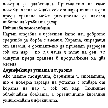
полезни за диабетици. Приемането на само
половин чаена лъжичка сок от нар 4 пъти на ден
преди хранене може значително да намали
нивото на кръвната захар.
Повишава хемоглобина
Нарът отдавна е известен като най-доброто
средство за борба с анемия. Хората, страдащи
от анемия, е достатъчно да приемат разреден
сок от нар – по 0,5 чаша 3 пъти на ден, 30
минути преди хранене в продължение на два
месеца.
Дезинфекцира устата и гърлото
Ако имате тонзилит, фарингит и стоматит,
то е полезна гаргара на устата с отвара от
кората на нар и сок от нар. Танините
облекчават болката, а органичните киселини
унищожават инфекцията.