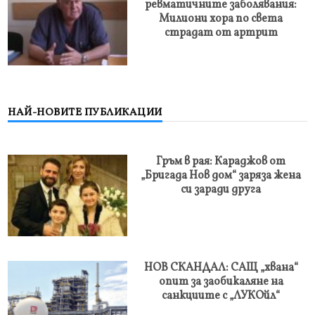
ревматичните заболявания:
Милиони хора по света
страдат от артрит
НАЙ-НОВИТЕ ПУБЛИКАЦИИ
Гръм в рая: Караджов от
„Бригада Нов дом“ заряза жена
си заради друга
НОВ СКАНДАЛ: САЩ „хвана“
опит за заобикаляне на
санкциите с „ЛУКОйл“