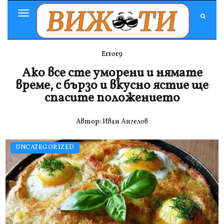
Toggle
Navigation
Error9
Ако все сте уморени и нямате
време, с бързо и вкусно ястие ще
спасите положението
Автор:
Иван Ангелов
UNCATEGORIZED