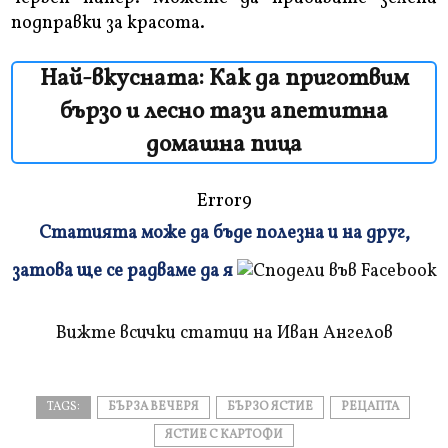
подправки за красота.
Най-вкусната: Как да приготвим
бързо и лесно тази апетитна
домашна пица
Error9
Статията може да бъде полезна и на друг,
Плъзнете
затова ще се радваме да я
и
прочетете
Вижте всички статии на Иван Ангелов
TAGS:
БЪРЗА ВЕЧЕРЯ
БЪРЗО ЯСТИЕ
РЕЦАПТА
ЯСТИЕ С КАРТОФИ