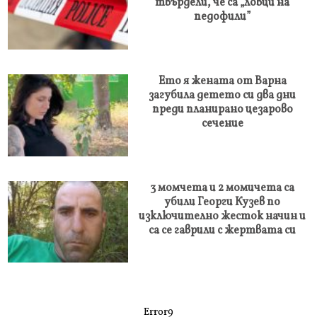
твърдели, че са „ловци на
педофили”
Ето я жената от Варна
загубила детето си два дни
преди планирано цезарово
сечение
3 момчета и 2 момичета са
убили Георги Кузев по
изключително жесток начин и
са се гаврили с жертвата си
Error9