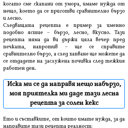
когато сме скапани от умора, имаме нужда от
нещо, което да се приготви сравнително бързо
и лесно.
Следващата рецепта е пример за именно
подобно ястие – бързо, лесно, вкусно. Тази
рецепта няма да ви държи цяла вечер пред
печката, напротив – ще се справите
сравнително бързо, а след хапване ще можете да
се отдадете на заслужена почивка след тежкия
работен ден.
Иска ми се да направя нещо набързо,
моя приятелка ми даде тази лесна
рецепта за солен кекс
Ето и съставките, от които имате нужда, за да
направите тази рецепта реалност: