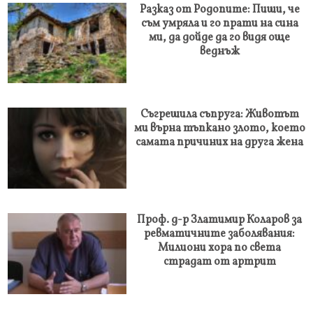
Разказ от Родопите: Пиши, че
съм умряла и го прати на сина
ми, да дойде да го видя още
веднъж
Съгрешила съпруга: Животът
ми върна тъпкано злото, което
самата причиних на друга жена
Проф. д-р Златимир Коларов за
ревматичните заболявания:
Милиони хора по света
страдат от артрит