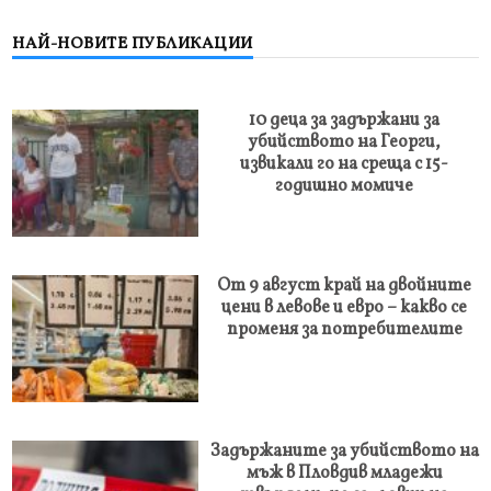
НАЙ-НОВИТЕ ПУБЛИКАЦИИ
10 деца за задържани за
убийството на Георги,
извикали го на среща с 15-
годишно момиче
От 9 август край на двойните
цени в левове и евро – какво се
променя за потребителите
Задържаните за убийството на
мъж в Пловдив младежи