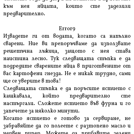
към нея яйцата, които сте заделили
предварително.
Error9
Извадете ги от водата, когато са напълно
сварени. Ние ви препоръчваме да използвате
решетъчна лъжица, защото с нея става
наистина лесно. Тук следващата стъпка е да
подредите сварените яйца в приготвените от
вас картофени гнезда. Не е никак трудно, сами
ще се уверите в това!
Следващата стъпка е да поръсите ястието с
кашкавала, който предварително сте
настъргали. Сложете ястието във фурна и го
запечете за няколко минути.
Когато ястието е готово за сервиране, не
забравяйте да го полеете с разтопено масло и
червен пипер. Можете да прибавите зелени