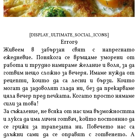
[DISPLAY_ULTIMATE_SOCIAL_ICONS]
Error9
Живеем в забързан свят с напрегнато
ежедневие. Понякога се връщаме уморени от
работа и трудно намираме желание и воля, за да
готвим нещо сложно за вечеря. Имаме нужда от
рецепти, които да са лесни и бързи. Които
могат да задоволят глада ни, без да прекарваме
цяла вечер пред печката. Когато просто нямаме
сили за това!
За съжаление, не всяка от нас има възможността
и лукса да има личен готвач, който постоянно да
се грижи за трапезата ни. Повечето нас са
длъжни сами да се оправят с готвенето. А