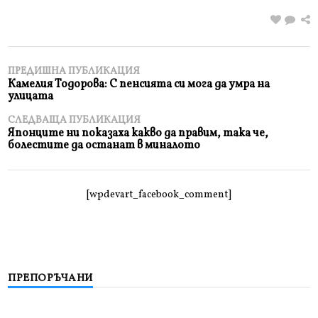
ПРЕДИШНА ПУБЛИКАЦИЯ
Камелия Тодорова: С пенсията си мога да умра на
улицата
СЛЕДВАЩА ПУБЛИКАЦИЯ
Японците ни показаха какво да правим, така че,
болестите да останат в миналото
[wpdevart_facebook_comment]
ПРЕПОРЪЧАНИ