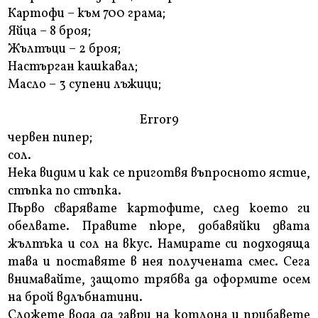
Картофи – към 700 грама;
Яйца – 8 броя;
Жълтъци – 2 броя;
Настърган кашкавал;
Масло – 3 супени лъжици;
Error9
червен пипер;
сол.
Нека видим и как се приготвя въпросното ястие,
стъпка по стъпка.
Първо сварявате картофите, след което ги
обелвате. Правите пюре, добавяйки двата
жълтъка и сол на вкус. Намирате си подходяща
тава и поставяте в нея получената смес. Сега
внимавайте, защото трябва да оформите осем
на брой вдлъбнатини.
Сложете вода да заври на котлона и прибавете