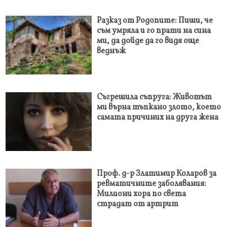
Разказ от Родопите: Пиши, че
съм умряла и го прати на сина
ми, да дойде да го видя още
веднъж
Съгрешила съпруга: Животът
ми върна тъпкано злото, което
самата причиних на друга жена
Проф. д-р Златимир Коларов за
ревматичните заболявания:
Милиони хора по света
страдат от артрит