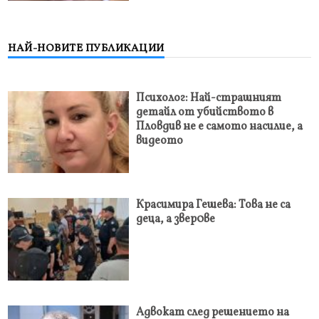
НАЙ-НОВИТЕ ПУБЛИКАЦИИ
Психолог: Най-страшният
детайл от убийството в
Пловдив не е самото насилие, а
видеото
Красимира Гешева: Това не са
деца, а звер0ве
Адвокат след решението на