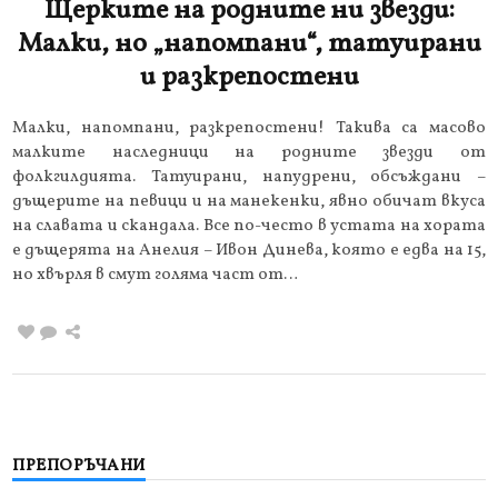
Щерките на родните ни звезди:
Малки, но „напомпани“, татуирани
и разкрепостени
Малки, напомпани, разкрепостени! Такива са масово
малките наследници на родните звезди от
фолкгилдията. Татуирани, напудрени, обсъждани –
дъщерите на певици и на манекенки, явно обичат вкуса
на славата и скандала. Все по-често в устата на хората
е дъщерята на Анелия – Ивон Динева, която е едва на 15,
но хвърля в смут голяма част от…
ПРЕПОРЪЧАНИ