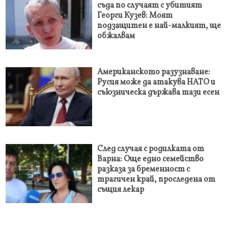
съда по случаят с убитият
Георги Кузев: Моят
подзащитен е най-малкият, ще
обжалвам
Американското разузнаване:
Русия може да атакува НАТО и
съюзническа държава тази есен
След случая с родилката от
Варна: Още едно семейство
разказа за бременност с
трагичен край, проследена от
същия лекар