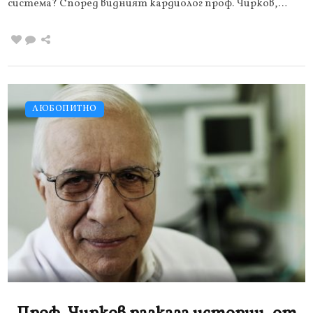
система? Според видният кардиолог проф. Чирков,…
ЛЮБОПИТНО