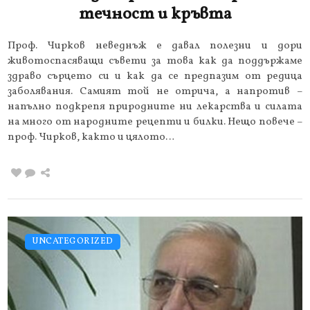
течност и кръвта
Проф. Чирков неведнъж е давал полезни и дори
животоспасяващи съвети за това как да поддържаме
здраво сърцето си и как да се предпазим от редица
заболявания. Самият той не отрича, а напротив –
напълно подкрепя природните ни лекарства и силата
на много от народните рецепти и билки. Нещо повече –
проф. Чирков, както и цялото…
UNCATEGORIZED