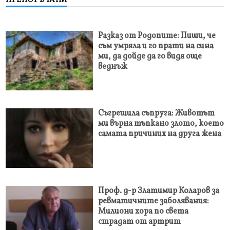
ПРЕПОРЪЧАНИ
Разказ от Родопите: Пиши, че
съм умряла и го прати на сина
ми, да дойде да го видя още
веднъж
Съгрешила съпруга: Животът
ми върна тъпкано злото, което
самата причиних на друга жена
Проф. д-р Златимир Коларов за
ревматичните заболявания:
Милиони хора по света
страдат от артрит