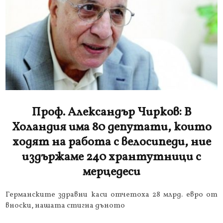
Проф. Александър Чирков: В
Холандия има 80 депутати, които
ходят на работа с велосипеди, ние
издържаме 240 хрантутници с
мерцедеси
Германските здравни каси отчетоха 28 млрд. евро от
вноски, нашата стигна дъното