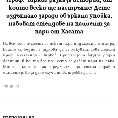
Проф. Чирков разказа истории, от
които всеки ще настръхне: Дете
издъхнало заради объркана упойка,
набиват стендове на пациент за
пари от Касата
На все повече места се искат пари под масата от хора,
които са бедни, а трябва да се лекуват. Това поясни
проф. Александър Чирков. Професорът визира родни
болници, в които все по-често се дават пари на ръка.
Много пъти са ми предлагали да стана здравен
министър. Но за да се случи това трябва да се…