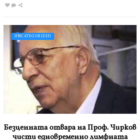
UNCATEGORIZED
Безценната отвара на Проф. Чирков
чисти едновременно лимфната