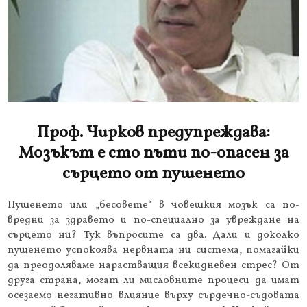
Проф. Чирков предупреждава:
Мозъкът е сто пъти по-опасен за
сърцето от пушенето
Пушенето или „бесовете“ в човешкия мозък са по-
вредни за здравето и по-специално за увреждане на
сърцето ни? Тук въпросите са два. Дали и доколко
пушенето успокоява нервната ни система, помагайки
да преодоляваме нарастващия всекидневен стрес? От
друга страна, могат ли мисловните процеси да имат
осезаемо негативно влияние върху сърдечно-съдовата