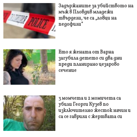
Задържаните за убийството на
мъж в Пловдив младежи
твърдели, че са „ловци на
педофили”
Ето я жената от Варна
загубила детето си два дни
преди планирано цезарово
сечение
3 момчета и 2 момичета са
убили Георги Кузев по
изключително жесток начин и
са се гаврили с жертвата си