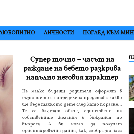
ЛЮБОПИТНО
ЛИЧНОСТИ
ПОГЛЕД КЪМ МИ
П
Супер точно – часът на
раждане на бебето разкрива
напълно неговия характер
Не малко бъдещи родители оформят в
съзнанието си определена представа какво
ще бъде тяхното дете след като порасне…
Те се базират обаче, единствено на
собствените желания и виждания по
въпроса. А би могло да получат
ориентировъчни данни, как, съобразно часа