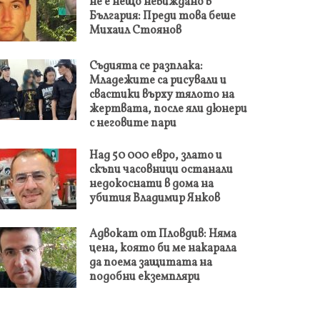
не е нещо невиждано в
България: Преди това беше
Михаил Стоянов
Съдията се разплака:
Младежите са рисували и
свастики върху тялото на
жертвата, после яли дюнери
с неговите пари
Над 50 000 евро, злато и
скъпи часовници останали
недокоснати в дома на
убития Владимир Янков
Адвокат от Пловдив: Няма
цена, която би ме накарала
да поема защитата на
подобни екземпляри