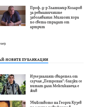
Проф. д-р Златимир Коларов
за ревматичните
заболявания: Милиони хора
по света страдат от
артрит
ror9
АЙ-НОВИТЕ ПУБЛИКАЦИИ
Изчезналият свидетел от
случая „Петрохан“: близки се
питат дали Мексиканеца е
жив
Убийството на Георги Кузев