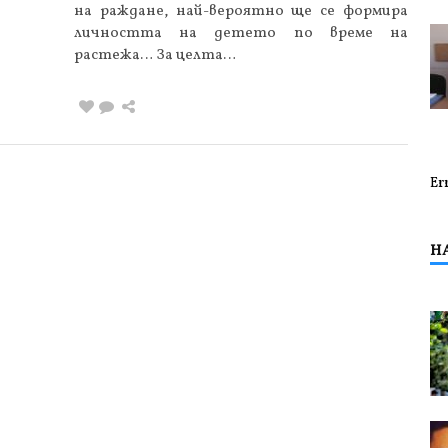
на раждане, най-вероятно ще се формира
личността на детето по време на
растежа… За целта…
Er
Н