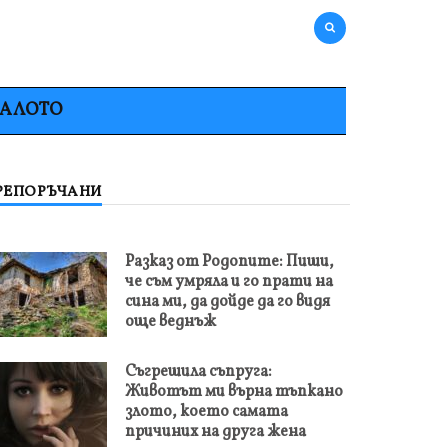
НАЛОТО
РЕПОРЪЧАНИ
Разказ от Родопите: Пиши,
че съм умряла и го прати на
сина ми, да дойде да го видя
още веднъж
Съгрешила съпруга:
Животът ми върна тъпкано
злото, което самата
причиних на друга жена