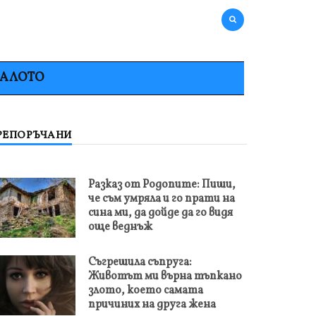
НАЛОТО
РЕПОРЪЧАНИ
Разказ от Родопите: Пиши,
че съм умряла и го прати на
сина ми, да дойде да го видя
още веднъж
Съгрешила съпруга:
Животът ми върна тъпкано
злото, което самата
причиних на друга жена