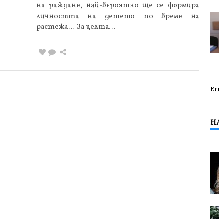
на раждане, най-вероятно ще се формира
личността на детето по време на
растежа… За целта…
Er
Н