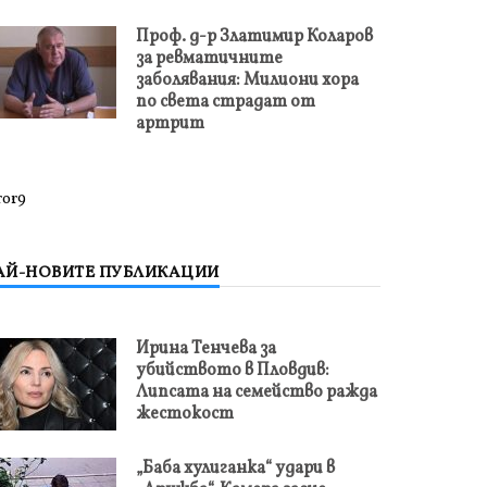
Проф. д-р Златимир Коларов
за ревматичните
заболявания: Милиони хора
по света страдат от
артрит
ror9
АЙ-НОВИТЕ ПУБЛИКАЦИИ
Ирина Тенчева за
убийството в Пловдив:
Липсата на семейство ражда
жестокост
„Баба хулиганка“ удари в