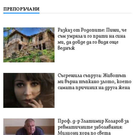
ПРЕПОРЪЧАНИ
Разказ от Родопите: Пиши, че
съм умряла и го прати на сина
ми, да дойде да го видя още
веднъж
Съгрешила съпруга: Животът
ми върна тъпкано злото, което
самата причиних на друга жена
Проф. д-р Златимир Коларов за
ревматичните заболявания:
Милиони хора по света