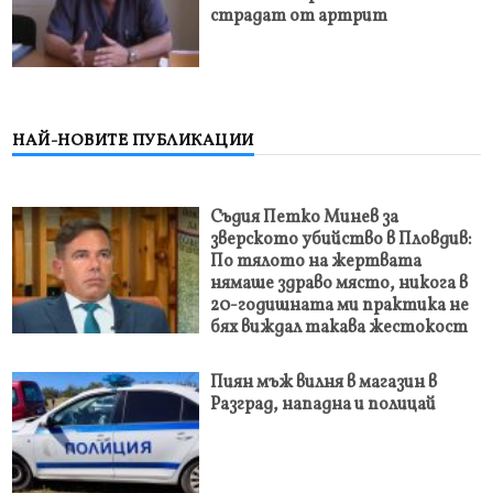
страдат от артрит
НАЙ-НОВИТЕ ПУБЛИКАЦИИ
Съдия Петко Минев за
зверското убийство в Пловдив:
По тялото на жертвата
нямаше здраво място, никога в
20-годишната ми практика не
бях виждал такава жестокост
Пиян мъж вилня в магазин в
Разград, нападна и полицай