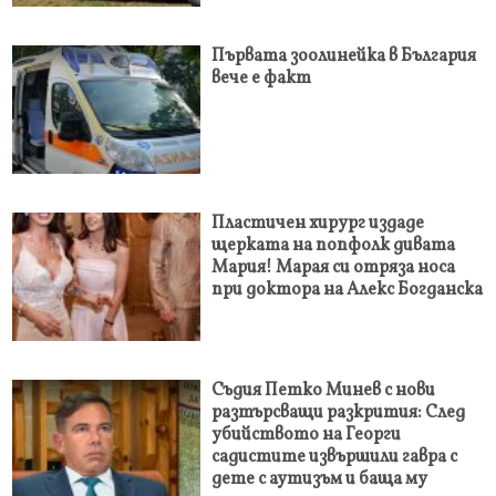
Първата зоолинейка в България
вече е факт
Пластичен хирург издаде
щерката на попфолк дивата
Мария! Марая си отряза носа
при доктора на Алекс Богданска
Съдия Петко Минев с нови
разтърсващи разкрития: След
убийството на Георги
садистите извършили гавра с
дете с аутизъм и баща му