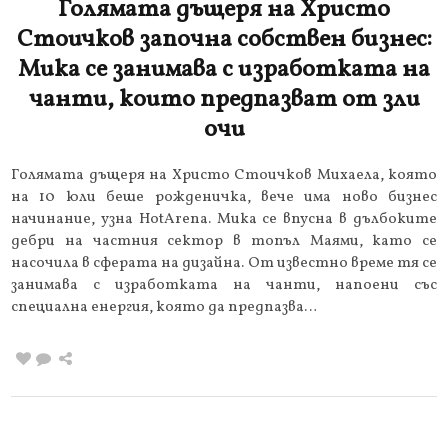
Голямата дъщеря на Христо
Стоичков започна собствен бизнес:
Мика се занимава с изработката на
чанти, които предпазват от зли
очи
Голямата дъщеря на Христо Стоичков Михаела, която
на 10 юли беше рожденичка, вече има ново бизнес
начинание, узна HotArena. Мика се впусна в дълбоките
дебри на частния сектор в топъл Маями, като се
насочила в сферата на дизайна. От известно време тя се
занимава с изработката на чанти, напоени със
специална енергия, която да предпазва…