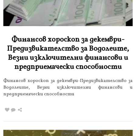
Финансов хороскоп за декември-
Предизвикателство за Водолеите,
Везни изключителни финансови и
предприемачески способности
Финансов хороскоп за декември-Предизвикателство за
Водолеите, Везни изключителни финансови и
предприемачески способности