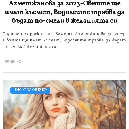
Ахметжанова за 2023-Овните ще
имат късмет, Водолеите трябва да
бъдат по-смели в желанията си
Годишен хороскоп на Кажета Ахметжанова за 2023-
Овните ще имат късмет, Водолеите трябва да бъдат
по-смели в желанията си
UNCATEGORIZED