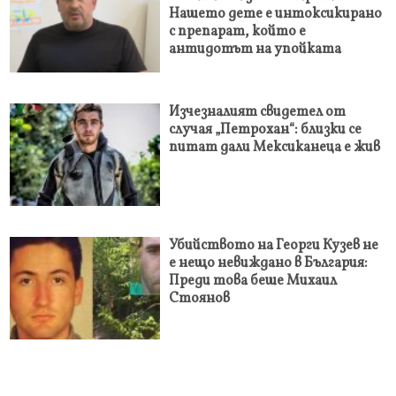
Нашето дете е интоксикирано
с препарат, който е
антидотът на упойката
Изчезналият свидетел от
случая „Петрохан“: близки се
питат дали Мексиканеца е жив
Убийството на Георги Кузев не
е нещо невиждано в България:
Преди това беше Михаил
Стоянов