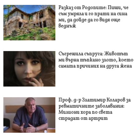
Разказ от Родопите: Пиши, че
съм умряла и го прати на сина
ми, да дойде да го видя още
веднъж
Съгрешила съпруга: Животът
ми върна тъпкано злото, което
самата причиних на друга жена
Проф. д-р Златимир Коларов за
ревматичните заболявания:
Милиони хора по света
страдат от артрит