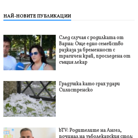
НАЙ-НОВИТЕ ПУБЛИКАЦИИ
След случая с родилката от
Варна: Още едно семейство
разказа за бременност с
трагичен край, проследена от
същия лекар
Градушка като грах удари
Силистренско
bTV: Родителите на Ангел,
починал на зъболекарския стол: