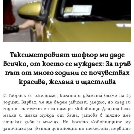
Таксиметровият шофьор ми даде
всичко, от което се нуждаех: За пръв
път от много години се почувствах
красива, желана и щастлива
С Габриел се оженихме, когато и двамата бяхме на 23
години. Вярвах, че ще бъдем завинаги заедно, но след 10
години съпругът ми си намери любовница. Децата бяха
малки и имаха нужда от баща, затова в тяхно име
стисках зъби и мълчах. Но когато любовниците му
започнаха да звънят денонощно по телефона, нервите