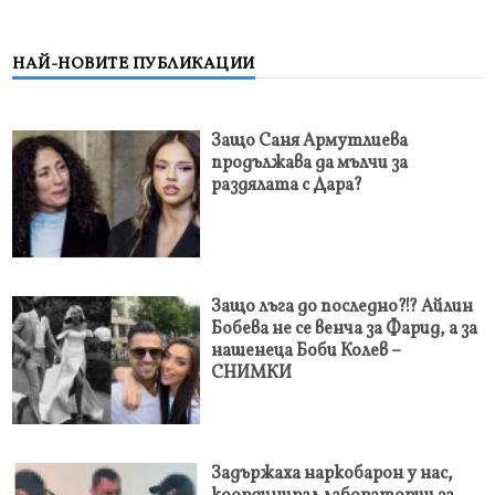
НАЙ-НОВИТЕ ПУБЛИКАЦИИ
Защо Саня Армутлиева
продължава да мълчи за
раздялата с Дара?
Защо лъга до последно?!? Айлин
Бобева не се венча за Фарид, а за
нашенеца Боби Колев –
СНИМКИ
Задържаха наркобарон у нас,