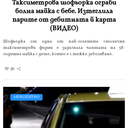
Таксиметрова шофьорка ограби
болна майка с бебе. Изтеглила
парите от дебитната й карта
(ВИДЕО)
Шофьорка от една от най-големите столични
таксиметрови фирми е задигнала чантата на 38-
годишна майка с дете, която е с тежко заболяване.
ЛЮБОПИТНО