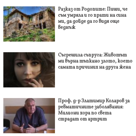
Разказ от Родопите: Пиши, че
съм умряла и го прати на сина
ми, да дойде да го видя още
веднъж
Съгрешила съпруга: Животът
ми върна тъпкано злото, което
самата причиних на друга жена
Проф. д-р Златимир Коларов за
ревматичните заболявания:
Милиони хора по света
страдат от артрит