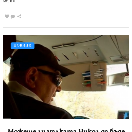
ми не…
НОВИНИ
Можеше ли малката Никол да бъде