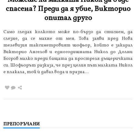
спасена? Преди да я убие, Викторио
опитал друго
Само гледах колкото може по-бързо да стигнем, да
слезне, да се махне от мен. Това заяви пред Нова
телевизия таксиметровият шофьор, който е закарал
Викторио Ангелов и едногодишната Никол до Долни
Богров малко преди бащата да простреля дъщеричката
си. Шофьорът разказа, че през целия път малката Никол
е плакала, той ѝ давал вода и празна…
ПРЕПОРЪЧАНИ