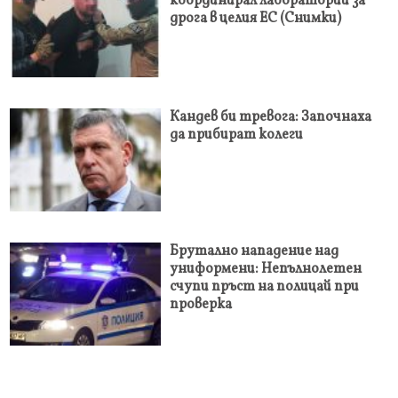
координирал лаборатории за
дрога в целия ЕС (Снимки)
Кандев би тревога: Започнаха
да прибират колеги
Брутално нападение над
униформени: Непълнолетен
счупи пръст на полицай при
проверка