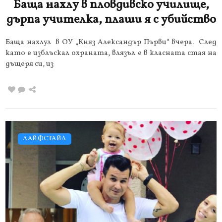
Баща нахлу в пловдивско училище,
дърпа учителка, плаши я с убийство
Баща нахлул в ОУ „Княз Александър Първи“ вчера. След
като е изблъскал охраната, влязъл е в класната стая на
дъщеря си, из
ЛАЙФСТАЙЛ