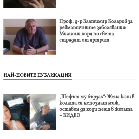
Проф. д-р Златимир Коларов за
ревматичните заболявания:
Милиони хора по света
страдат от артрит
НАЙ-НОВИТЕ ПУБЛИКАЦИИ
„Шефът му бързал“: Жена качи в
колата си непознат мъж,
оставен да ходи пеша в жегата
– ВИДЕО