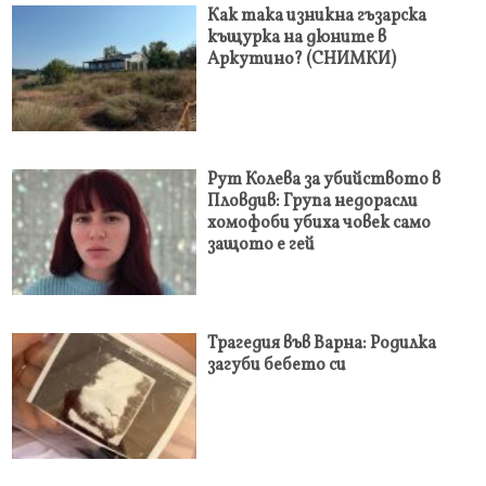
Как така изникна гъзарска
къщурка на дюните в
Аркутино? (СНИМКИ)
Рут Колева за убийството в
Пловдив: Група недорасли
хомофоби убиха човек само
защото е гей
Трагедия във Варна: Родилка
загуби бебето си