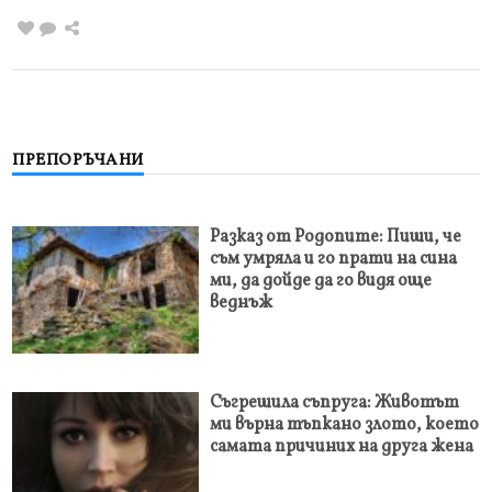
ПРЕПОРЪЧАНИ
Разказ от Родопите: Пиши, че
съм умряла и го прати на сина
ми, да дойде да го видя още
веднъж
Съгрешила съпруга: Животът
ми върна тъпкано злото, което
самата причиних на друга жена