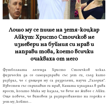
Лошо му се пише на зетя-коцкар
Айкут: Христо Стоичков не
изневери на буйния си нрав и
направи това, което всички
очакваха от него
Футболната легенда Христо Стоичков искал
физически да се саморазправи със зет си, след като
разбрал, че с дъщеря му са разделени, научи „Галерия“.
Известен със сприхавия си нрав, Камата изпаднал в дива
ярост, когато Мика му казала, че вече не живее с Айки.
Още повече, че виновен за разтрогването на годежа е
зет му, който…