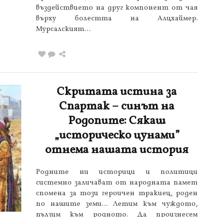
въздействието на друг компонент от чая
върху болестта на Алцхаймер.
Мурсалският…
Скритата истина за
Спартак – синът на
Родопите: Сякаш
„историческо цунами”
отнема нашата история
Родните ни историци и политици
системно заличават от народната памет
спомена за този героичен тракиец, роден
по нашите земи… Летим към чуждото,
пълзим към родното. Да произнесем