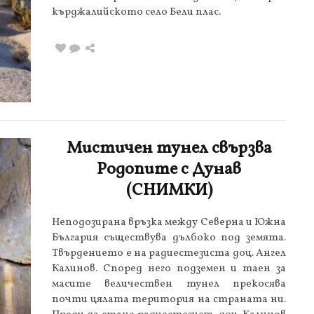
кърджалийското село Бели плас.
Мистичен тунел свързва
Родопите с Дунав
(СНИМКИ)
Неподозирана връзка между Северна и Южна
България съществува дълбоко под земята.
Твърдението е на радиестезиста доц. Ангел
Калинов. Според него подземен и таен за
масите величествен тунел прекосява
почти цялата територия на страната ни.