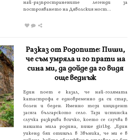
най-разпространените легенди за
построяването на Дяволския мост…
Разказ от Родопите: Пиши,
че съм умряла и го прати на
сина ми, да дойде да го видя
още веднъж
Един поет е казал, че най-голямата
катастрофа е едновременно да си стар,
болен и беден. Именно този инцидент
засяга българското село. Тази истинска
случка разкрива всичко, което се случва в
нашата мила родина, пише girl.bg. „Един
уикенд бях отишъл в Звъника, че ми е в