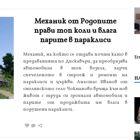
Механик от Родопите
прави топ коли и влага
парите в параклиси
Механик, на който се отдава почти като в
Er
предаванията по Дискавъри, да преобразява
автомобили в топ возила, харчи
спечеленото в строеж и ремонт на
Н
параклиси и църкви. Анастас Иванов от
смолянското село Чокманово връща към нов
живот с труда си грохнали автомобили и
парите от продажбата им влага в
порутени параклиси.