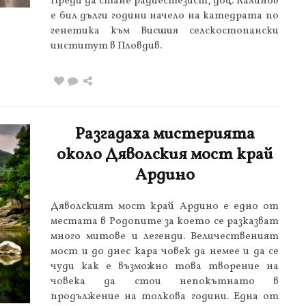
Преди да стане радиестезист, доц. Калинов
е бил дълги години начело на катедрата по
генетика към Висшия селскостопански
институт в Пловдив.
Разгадаха мистерията
около Дяволския мост край
Ардино
Дяволският мост край Ардино е едно от
местата в Родопите за което се разказват
много митове и легенди. Величественият
мост и до днес кара човек да немее и да се
чуди как е възможно това творение на
човека да стои непокътнато в
продължение на толкова години. Една от