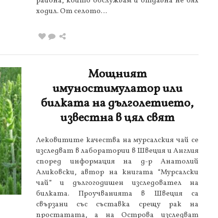
района, който обслужвам и отдавна не бях
ходил. От селото…
Мощният
имуностимулатор или
билката на дълголетието,
известна в цял свят
Лековитите качества на мурсалския чай се
изследват в лаборатории в Швеция и Англия
според информация на д-р Анатолий
Аликовски, автор на книгата “Мурсалски
чай” и дългогодишен изследовател на
билката. Проучванията в Швеция са
свързани със съставка срещу рак на
простатата, а на Острова изследват