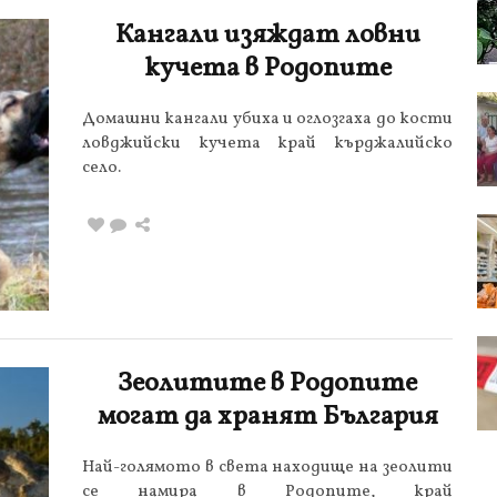
Кангали изяждат ловни
кучета в Родопите
Домашни кангали убиха и оглозгаха до кости
ловджийски кучета край кърджалийско
село.
Зеолитите в Родопите
могат да хранят България
Най-голямото в света находище на зеолити
се намира в Родопите, край