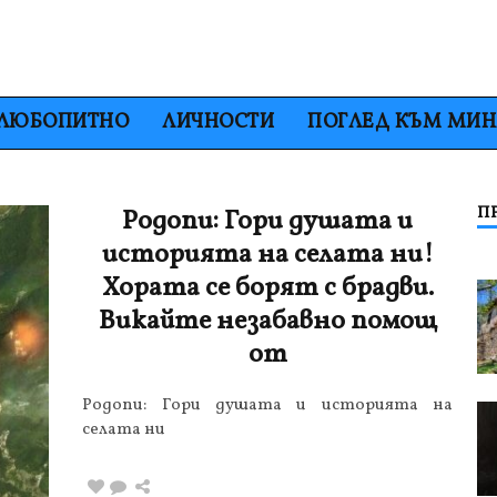
ЛЮБОПИТНО
ЛИЧНОСТИ
ПОГЛЕД КЪМ МИ
П
Родопи: Гори душата и
историята на селата ни!
Хората се борят с брадви.
Викайте незабавно помощ
от
Родопи: Гори душата и историята на
селата ни