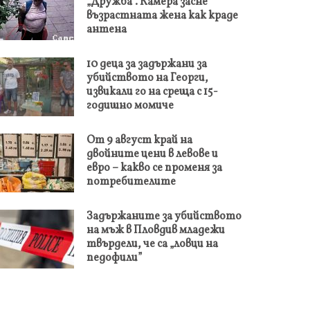
„Дружба“. Камера засне
възрастната жена как краде
антена
10 деца за задържани за
убийството на Георги,
извикали го на среща с 15-
годишно момиче
От 9 август край на
двойните цени в левове и
евро – какво се променя за
потребителите
Задържаните за убийството
на мъж в Пловдив младежи
твърдели, че са „ловци на
педофили”