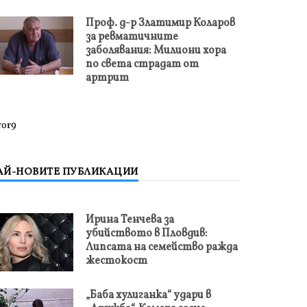
Проф. д-р Златимир Коларов
за ревматичните
заболявания: Милиони хора
по света страдат от
артрит
ror9
АЙ-НОВИТЕ ПУБЛИКАЦИИ
Ирина Тенчева за
убийството в Пловдив:
Липсата на семейство ражда
жестокост
„Баба хулиганка“ удари в