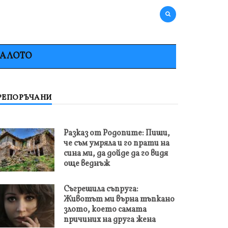
НАЛОТО
РЕПОРЪЧАНИ
Разказ от Родопите: Пиши,
че съм умряла и го прати на
сина ми, да дойде да го видя
още веднъж
Съгрешила съпруга:
Животът ми върна тъпкано
злото, което самата
причиних на друга жена