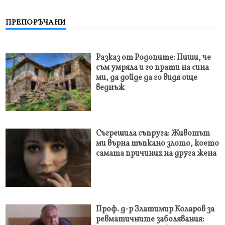
ПРЕПОРЪЧАНИ
Разказ от Родопите: Пиши, че
съм умряла и го прати на сина
ми, да дойде да го видя още
веднъж
Съгрешила съпруга: Животът
ми върна тъпкано злото, което
самата причиних на друга жена
Проф. д-р Златимир Коларов за
ревматичните заболявания: