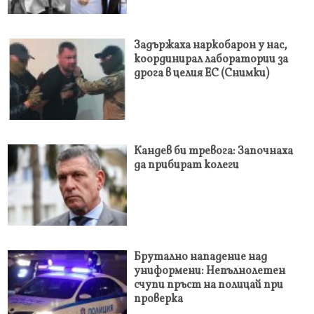
Задържаха наркобарон у нас,
координирал лаборатории за
дрога в целия ЕС (Снимки)
Кандев би тревога: Започнаха
да прибират колеги
Брутално нападение над
униформени: Непълнолетен
счупи пръст на полицай при
проверка