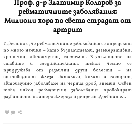
Проф. д-р Златимир Коларов за
ревматичните заболявания:
Милиони хора по света страдат от
артрит
Известно е, че ревматичните заболявания се определят
по много начини – като възпалителни, дегенеративни,
хронични, автоимунни, системни. Възпалението на
ставите и съединителната тъкан често се
придружава от различни други болести – на
щитовидната жлеза, витилиго, колит и гастрит,
автоимунно заболяване на черния дроб, анемии. Освен
това някои ревматични заболявания провокират
развитието на атеросклероза и депресия.Древните…