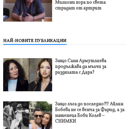
Милиони хора по света
страдат от артрит
НАЙ-НОВИТЕ ПУБЛИКАЦИИ
Защо Саня Армутлиева
продължава да мълчи за
раздялата с Дара?
Защо лъга до последно?!? Айлин
Бобева не се венча за Фарид, а за
нашенеца Боби Колев –
СНИМКИ