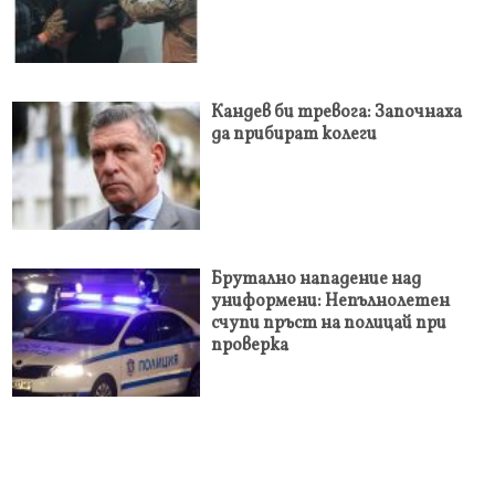
Кандев би тревога: Започнаха
да прибират колеги
Брутално нападение над
униформени: Непълнолетен
счупи пръст на полицай при
проверка