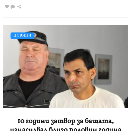
НОВИНИ
10 години затвор за бащата,
изнасилвал близо половин година