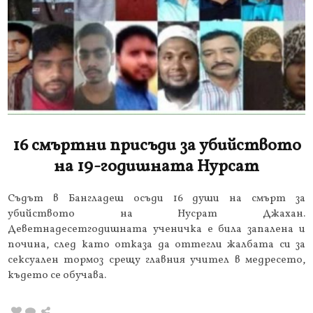
16 смъртни присъди за убийството
на 19-годишната Нурсат
Съдът в Бангладеш осъди 16 души на смърт за
убийството на Нусрат Джахан.
Деветнадесетгодишната ученичка е била запалена и
почина, след като отказа да оттегли жалбата си за
сексуален тормоз срещу главния учител в медресето,
където се обучава.