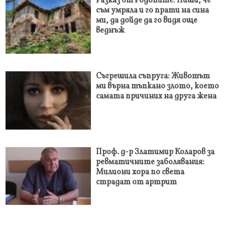
Разказ от Родопите: Пиши, че
съм умряла и го прати на сина
ми, да дойде да го видя още
веднъж
Съгрешила съпруга: Животът
ми върна тъпкано злото, което
самата причиних на друга жена
Проф. д-р Златимир Коларов за
ревматичните заболявания:
Милиони хора по света
страдат от артрит