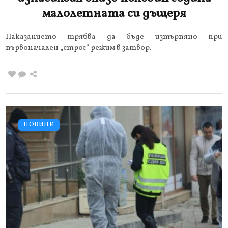
малолетната си дъщеря
Наказанието трябва да бъде изтърпяно при
първоначален „строг“ режим в затвор.
НОВИНИ