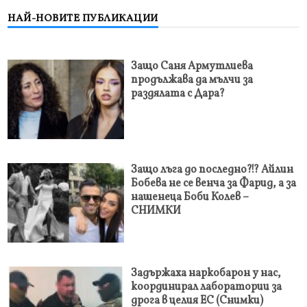
НАЙ-НОВИТЕ ПУБЛИКАЦИИ
Защо Саня Армутлиева
продължава да мълчи за
раздялата с Дара?
Защо лъга до последно?!? Айлин
Бобева не се венча за Фарид, а за
нашенеца Боби Колев –
СНИМКИ
Задържаха наркобарон у нас,
координирал лаборатории за
дрога в целия ЕС (Снимки)