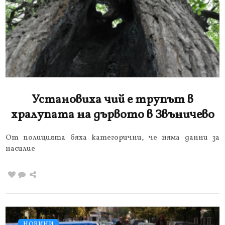
Установиха чий е трупът в
хралупата на дървото в Звъничево
От полицията бяха категорични, че няма данни за
насилие
НОВИНИ