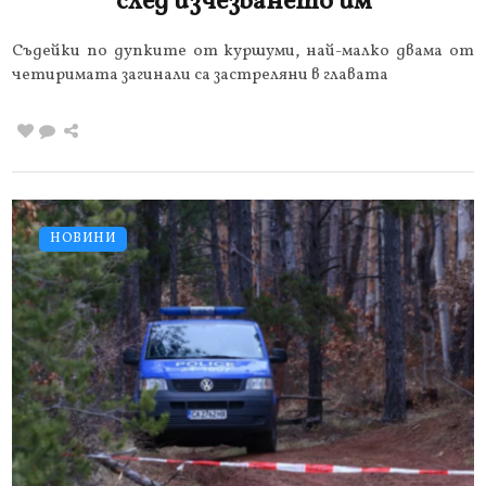
след изчезването им
Съдейки по дупките от куршуми, най-малко двама от
четиримата загинали са застреляни в главата
НОВИНИ