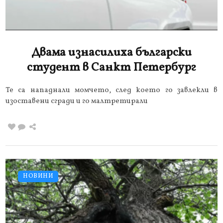
Двама изнасилиха български
студент в Санкт Петербург
Те са нападнали момчето, след което го завлекли в
изоставени сгради и го малтретирали
НОВИНИ