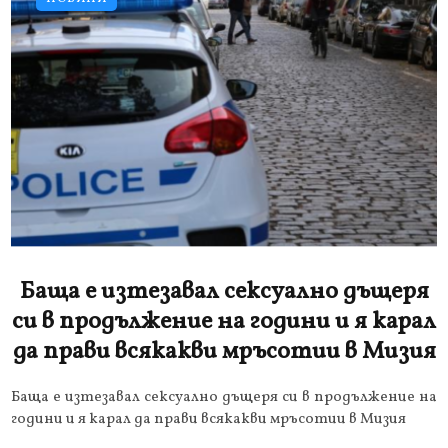
Баща е изтезавал сексуално дъщеря
си в продължение на години и я карал
да прави всякакви мръсотии в Мизия
Баща е изтезавал сексуално дъщеря си в продължение на
години и я карал да прави всякакви мръсотии в Мизия