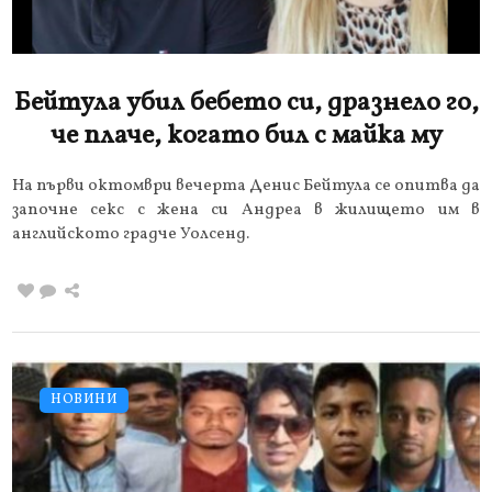
Бейтула убил бебето си, дразнело го,
че плаче, когато бил с майка му
На първи октомври вечерта Денис Бейтула се опитва да
започне секс с жена си Андреа в жилището им в
английското градче Уолсенд.
НОВИНИ