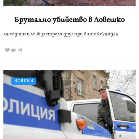
Брутално убийство в Ловешко
59-годишен мъж застреля друг при битов скандал
НОВИНИ