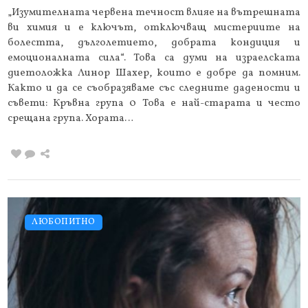
„Изумителната червена течност влияе на вътрешната
ви химия и е ключът, отключващ мистериите на
болестта, дълголетието, добрата кондиция и
емоционалната сила“. Това са думи на израелската
диетоложка Линор Шахер, които е добре да помним.
Както и да се съобразяваме със следните дадености и
съвети: Кръвна група 0 Това е най-старата и често
срещана група. Хората…
ЛЮБОПИТНО