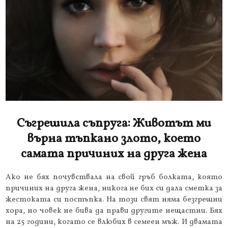
Съгрешила съпруга: Животът ми
върна тъпкано злото, което
самата причиних на друга жена
Ако не бях почувствала на свой гръб болката, която
причиних на друга жена, никога не бих си дала сметка за
жестоката си постъпка. На този свят няма безгрешни
хора, но човек не бива да прави другите нещастни. Бях
на 25 години, когато се влюбих в семеен мъж. И двамата