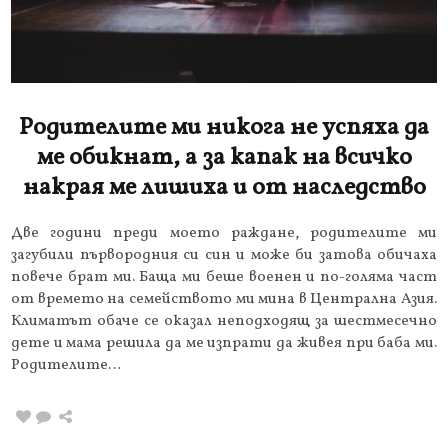
Родителите ми никога не успяха да
ме обикнат, а за капак на всичко
накрая ме лишиха и от наследство
Две години преди моето раждане, родителите ми
загубили първородния си син и може би затова обичаха
повече брат ми. Баща ми беше военен и по-голяма част
от времето на семейството ми мина в Централна Азия.
Климатът обаче се оказал неподходящ за шестмесечно
дете и мама решила да ме изпрати да живея при баба ми.
Родителите…