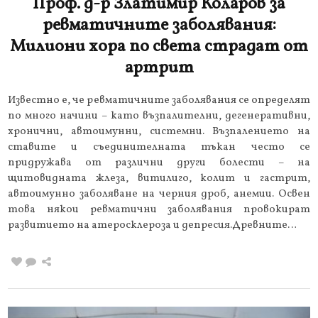
Проф. д-р Златимир Коларов за
ревматичните заболявания:
Милиони хора по света страдат от
артрит
Известно е, че ревматичните заболявания се определят
по много начини – като възпалителни, дегенеративни,
хронични, автоимунни, системни. Възпалението на
ставите и съединителната тъкан често се
придружава от различни други болести – на
щитовидната жлеза, витилиго, колит и гастрит,
автоимунно заболяване на черния дроб, анемии. Освен
това някои ревматични заболявания провокират
развитието на атеросклероза и депресия.Древните…