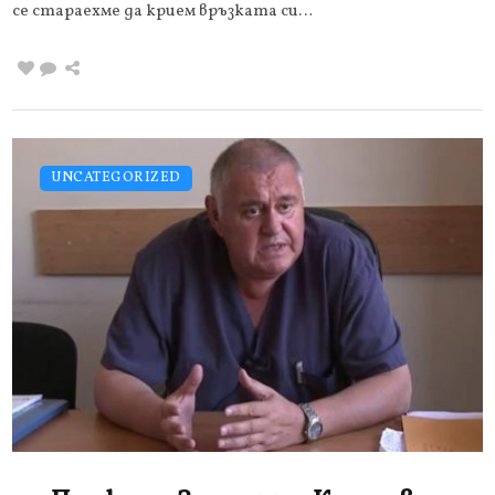
се стараехме да крием връзката си…
UNCATEGORIZED