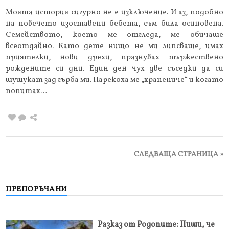
Моята история сигурно не е изключение. И аз, подобно
на повечето изоставени бебета, съм била осиновена.
Семейството, което ме отгледа, ме обичаше
всеотдайно. Като дете нищо не ми липсваше, имах
приятелки, нови дрехи, празнувах тържествено
рождените си дни. Един ден чух две съседки да си
шушукат зад гърба ми. Нарекоха ме „хранениче“ и когато
попитах…
СЛЕДВАЩА СТРАНИЦА »
ПРЕПОРЪЧАНИ
Разказ от Родопите: Пиши, че