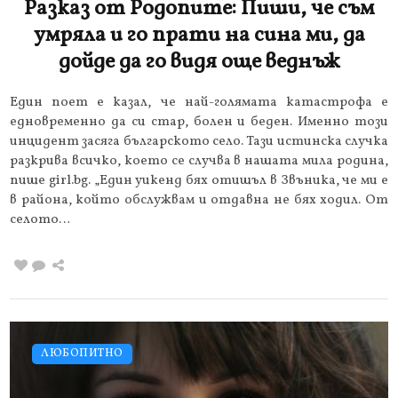
Разказ от Родопите: Пиши, че съм
умряла и го прати на сина ми, да
дойде да го видя още веднъж
Един поет е казал, че най-голямата катастрофа е
едновременно да си стар, болен и беден. Именно този
инцидент засяга българското село. Тази истинска случка
разкрива всичко, което се случва в нашата мила родина,
пише girl.bg. „Един уикенд бях отишъл в Звъника, че ми е
в района, който обслужвам и отдавна не бях ходил. От
селото…
ЛЮБОПИТНО