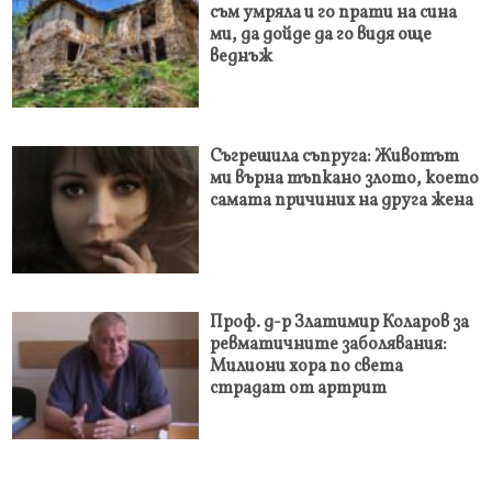
съм умряла и го прати на сина
ми, да дойде да го видя още
веднъж
Съгрешила съпруга: Животът
ми върна тъпкано злото, което
самата причиних на друга жена
Проф. д-р Златимир Коларов за
ревматичните заболявания:
Милиони хора по света
страдат от артрит