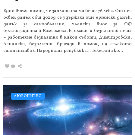
Едно време помня, че заплатата ми беше 76 лева. От нея
освен данък общ доход се удържаха още ергенски данък,
данък за самооблагане, членски внос за ОФ
организацията и Комсомола. Е, имаше и безплатни неща
– работехме безплатно в някои съботи, Димитровски,
Ленински, безплатни бригади в помощ на селското
стопанство и Народната република… Телефон ако…
ЛЮБОПИТНО