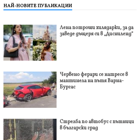
НАЙ-НОВИТЕ ПУБЛИКАЦИИ
Лена потроши хилядарки, за да
заведе дъщеря си в „Дисниленд“
Червено ферари се натресе в
мантинела на пътя Варна-
Бургас
Стрелба по автобус с пътници
в български град