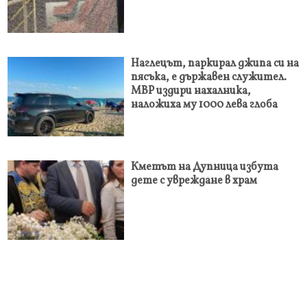
Наглецът, паркирал джипа си на
пясъка, е държавен служител.
МВР издири нахалника,
наложиха му 1000 лева глоба
Кметът на Дупница избута
дете с увреждане в храм