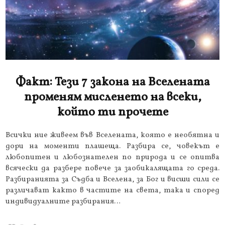
Факт: Тези 7 закона на Вселената
променям мисленето на всеки,
който ти прочете
Всички ние живеем във Вселената, която е необятна и
дори на моменти плашеща. Разбира се, човекът е
любопитен и любознателен по природа и се опитва
всячески да разбере повече за заобикалящата го среда.
Разбиранията за Съдба и Вселена, за Бог и висши сили се
различават както в частите на света, така и според
индивидуалните разбирания…