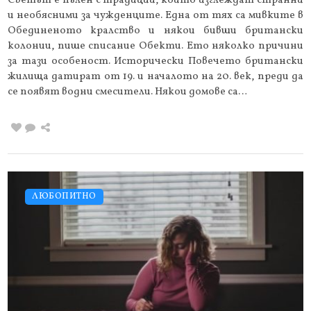
Светът е пълен с традиции, които изглеждат странни
и необясними за чужденците. Една от тях са мивките в
Обединеното кралство и някои бивши британски
колонии, пише списание Обекти. Eто няколко причини
за тази особеност. Исторически Повечето британски
жилища датират от 19. и началото на 20. век, преди да
се появят водни смесители. Някои домове са…
ЛЮБОПИТНО