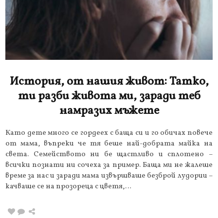
История, от нашия живот: Татко,
ти разби живота ми, заради теб
намразих мъжете
Като дете много се гордеех с баща си и го обичах повече
от мама, въпреки че тя беше най-добрата майка на
света. Семейството ни бе щастливо и сплотено –
всички познати ни сочеха за пример. Баща ми не жалеше
време за нас и заради мама извършваше безброй лудории –
качваше се на прозореца с цветя,…