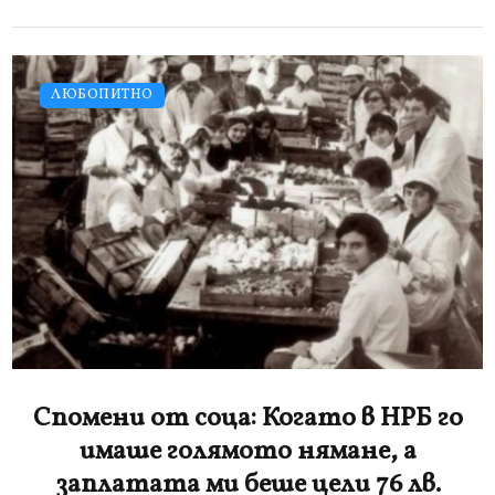
ЛЮБОПИТНО
Спомени от соца: Когато в НРБ го
имаше голямото нямане, а
заплатата ми беше цели 76 лв.