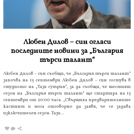
Любен Дилов – син огласи
последните новини за „България
търси талант“
Любен Дилов – син съобщи, че „България търси талант“
започва на 15 септември Любен Дилов – син гостува в
студиото на „Тази сутрин“, за да съобщи, че шестият
сезон на „България търси талант“ ще стартира на 15
септември от 20:00 часа. „Свършиха предварителните
кастинги и мога отговорно да заявя, че се задава
изключителен сезон. Тази…