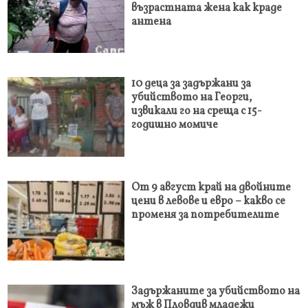
възрастната жена как краде
антена
10 деца за задържани за
убийството на Георги,
извикали го на среща с 15-
годишно момиче
От 9 август край на двойните
цени в левове и евро – какво се
променя за потребителите
Задържаните за убийството на
мъж в Пловдив младежи