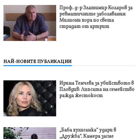
Проф. д-р Златимир Коларов за
ревматичните заболявания:
Милиони хора по света
страдат от артрит
НАЙ-НОВИТЕ ПУБЛИКАЦИИ
Ирина Тенчева за убийството в
Пловдив: Липсата на семейство
ражда жестокост
„Баба хулиганка“ удари в
„Дружба“. Камера засне