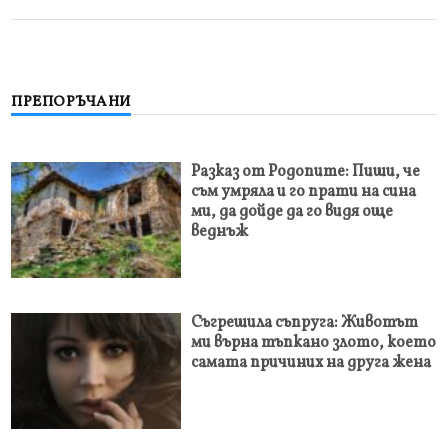
ПРЕПОРЪЧАНИ
Разказ от Родопите: Пиши, че
съм умряла и го прати на сина
ми, да дойде да го видя още
веднъж
Съгрешила съпруга: Животът
ми върна тъпкано злото, което
самата причиних на друга жена