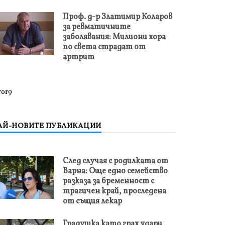
Проф. д-р Златимир Коларов
за ревматичните
заболявания: Милиони хора
по света страдат от
артрит
ror9
АЙ-НОВИТЕ ПУБЛИКАЦИИ
След случая с родилката от
Варна: Още едно семейство
разказа за бременност с
трагичен край, проследена
от същия лекар
Градушка като грах удари