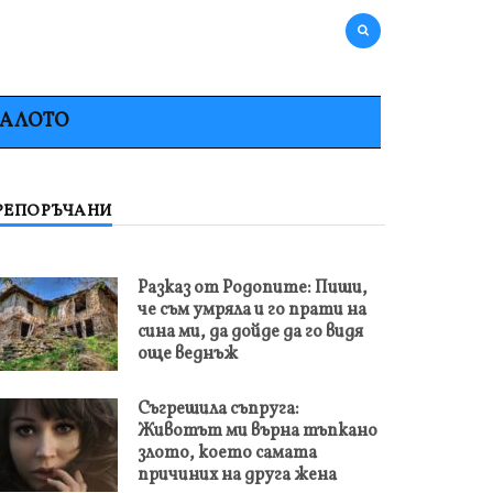
НАЛОТО
РЕПОРЪЧАНИ
Разказ от Родопите: Пиши,
че съм умряла и го прати на
сина ми, да дойде да го видя
още веднъж
Съгрешила съпруга:
Животът ми върна тъпкано
злото, което самата
причиних на друга жена