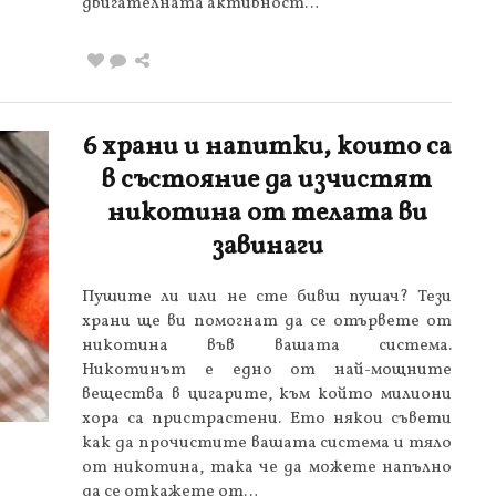
двигателната активност…
6 храни и напитки, които са
в състояние да изчистят
никотина от телата ви
завинаги
Пушите ли или не сте бивш пушач? Тези
храни ще ви помогнат да се отървете от
никотина във вашата система.
Никотинът е едно от най-мощните
вещества в цигарите, към който милиони
хора са пристрастени. Ето някои съвети
как да прочистите вашата система и тяло
от никотина, така че да можете напълно
да се откажете от…