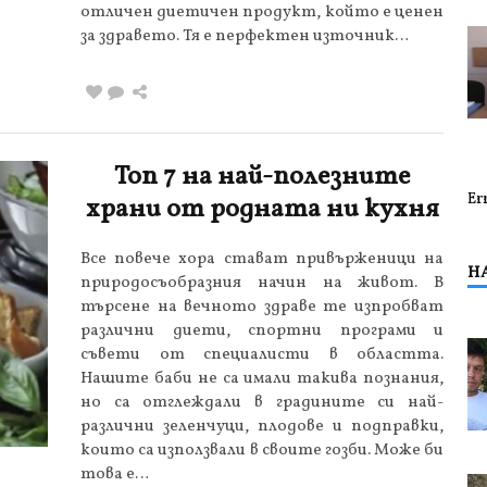
отличен диетичен продукт, който е ценен
за здравето. Тя е перфектен източник…
Топ 7 на най-полезните
Er
храни от родната ни кухня
Все повече хора стават привърженици на
Н
природосъобразния начин на живот. В
търсене на вечното здраве те изпробват
различни диети, спортни програми и
съвети от специалисти в областта.
Нашите баби не са имали такива познания,
но са отглеждали в градините си най-
различни зеленчуци, плодове и подправки,
които са използвали в своите гозби. Може би
това е…