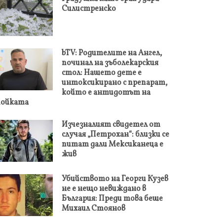
Силистренско
bTV: Родителите на Ангел,
починал на зъболекарския
стол: Нашето дете е
интоксикирано с препарат,
който е антидотът на
пойката
Изчезналият свидетел от
случая „Петрохан“: близки се
питат дали Мексиканеца е
жив
Убийството на Георги Кузев
не е нещо невиждано в
България: Преди това беше
Михаил Стоянов