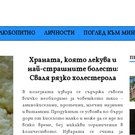
ЛЮБОПИТНО
ЛИЧНОСТИ
ПОГЛЕД КЪМ МИ
П
Храната, която лекува и
най-страшните болести:
Сваля рязко холестерола
В полезната извара се съдържа съвсем
всичко необходимо за човешкото тяло –
аминокиселини, протеини, млечни мазнини
и витамини. Продуктът се усвоява по-бързо
дори от киселото мляко и може да се яде по
всяко време, без никакви ограничения в
количеството. Изварата се счита за