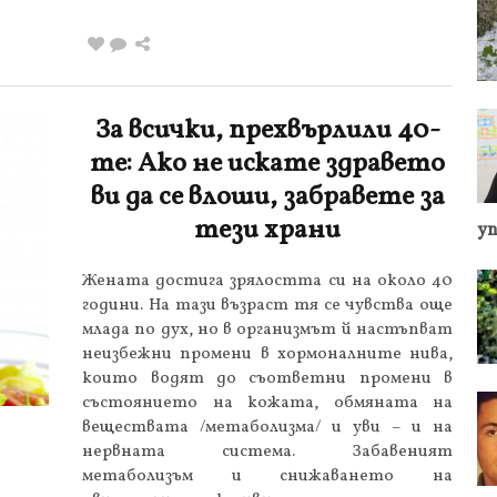
За всички, прехвърлили 40-
те: Ако не искате здравето
ви да се влоши, забравете за
тези храни
у
Жената достига зрялостта си на около 40
години. На тази възраст тя се чувства още
млада по дух, но в организмът й настъпват
неизбежни промени в хормоналните нива,
които водят до съответни промени в
състоянието на кожата, обмяната на
веществата /метаболизма/ и уви – и на
нервната система. Забавеният
метаболизъм и снижаването на