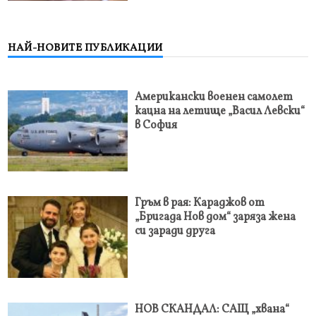
НАЙ-НОВИТЕ ПУБЛИКАЦИИ
Американски военен самолет
кацна на летище „Васил Левски“
в София
Гръм в рая: Караджов от
„Бригада Нов дом“ заряза жена
си заради друга
НОВ СКАНДАЛ: САЩ „хвана“