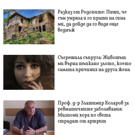
Разказ от Родопите: Пиши, че
съм умряла и го прати на сина
ми, да дойде да го видя още
веднъж
Съгрешила съпруга: Животът
ми върна тъпкано злото, което
самата причиних на друга жена
Проф. д-р Златимир Коларов за
ревматичните заболявания:
Милиони хора по света
страдат от артрит