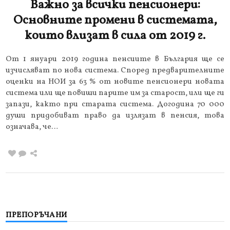
Важно за всички пенсионери:
Основните промени в системата,
които влизат в сила от 2019 г.
От 1 януари 2019 година пенсиите в България ще се
изчисляват по нова система. Според предварителните
оценки на НОИ за 63 % от новите пенсионери новата
система или ще повиши парите им за старост, или ще ги
запази, както при старата система. Догодина 70 000
души придобиват право да излязат в пенсия, това
означава, че…
ПРЕПОРЪЧАНИ