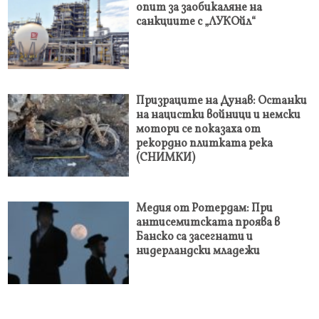
опит за заобикаляне на
санкциите с „ЛУКОйл“
Призраците на Дунав: Останки
на нацистки войници и немски
мотори се показаха от
рекордно плитката река
(СНИМКИ)
Медия от Ротердам: При
антисемитската проява в
Банско са засегнати и
нидерландски младежи