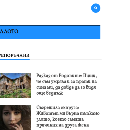
НАЛОТО
РЕПОРЪЧАНИ
Разказ от Родопите: Пиши,
че съм умряла и го прати на
сина ми, да дойде да го видя
още веднъж
Съгрешила съпруга:
Животът ми върна тъпкано
злото, което самата
причиних на друга жена