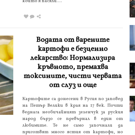
които я пасяли….
Водата от варените
картофи е безценно
лекарство: Нормализира
кръвното, премахва
токсините, чисти червата
от слуз и още
Картофите са донесени в Русия по заповед
на Петър Велики в края на 17 век. Почти
веднага необичайният зеленчук за руския
народ бързо се превърнал в един от
любимите. Те не само започнали да
приготвят много ястия от картофи, но