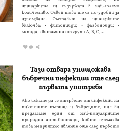
шишарките ги съдържат в най-голямо
количество. Освен това те са по-удобни за
използване. Съставът на шишарките
включва: • фитонциди; • флавоноиди; •
липиди; • витамини от групи A, B, C,…
Тази отвара унищожава
бъбречни инфекции още след
първата употреба
Ако искате да се отървете от инфекции на
пикочните пътища и бъбреците, ние ви
предлагаме един от най-популярните
природни антибиотици, който премахва
това неприятно явление още след първото