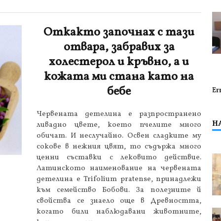
Откакто започнах с тази
отвара, забравих за
холестерол и кръвно, а и
кожата ми стана като на
бебе
Er
Червената детелина е разпространено
Н
ливадно цвете, което пчелите много
обичат. И неслучайно. Освен сладките му
сокове в нежния цвят, то съдържа много
ценни съставки с лековито действие.
Латинското наименование на червената
детелина е Trifolium pratense, принадлежи
към семейство Бобови. За полезните й
свойства се знаело още в Древността,
когато били наблюдавани животните,