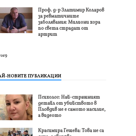
Проф. д-р Златимир Коларов
за ревматичните
заболявания: Милиони хора
по света страдат от
артрит
ror9
АЙ-НОВИТЕ ПУБЛИКАЦИИ
Психолог: Най-страшният
детайл от убийството в
Пловдив не е самото насилие,
а видеото
Красимира Гешева: Това не са