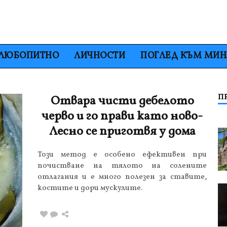
ЛЮБОПИТНО
ЛИЧНОСТИ
ПОГЛЕД КЪМ МИ
П
Отвара чисти дебелото
черво и го прави като ново-
Лесно се приготвя у дома
Този метод е особено ефективен при
почистване на тялото на солените
отлагания и е много полезен за ставите,
костите и дори мускулите.