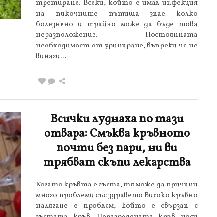
третиране. Всеки, който е имал инфекция
на пикочните пътища знае колко
болезнено и трайно може да бъде това
неразположение. Постоянната
необходимост от уриниране, въпреки че не
винаги…
Всички луднаха по тази
отвара: Смъква кръвното
почти без пари, ни ви
трябват скъпи лекарства
Когато кръвта е гъста, тя може да причини
много проблеми със здравето Високо кръвно
налягане е проблем, който е свързан с
гъстата кръв. Неразредената кръв носи