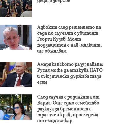
деца, а звер0ве
Адвокат след решението на
съда по случаят с убитият
Георги Кузев: Моят
подзащитен е най-малкият,
ще обжалвам
Американското разузнаване:
Русия може да атакува НАТО
и съюзническа държава тази
есен
След случая с родилката от
Варна: Още едно семейство
разказа за бременност с
трагичен край, проследена
от същия лекар