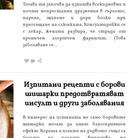
Тогава тя започва да изпитва всекидневни и
почти непрестанни дразнения в гърлото,
парене, щипене и дори болки при
преглъщане на слюнката. Консултирайки се
с лекар, жената разбира, че страда от
хроничен алергичен фарингит. (Това
заболяване се…
Изпитани рецепти с борови
шишарки предотвратяват
инсулт и други заболявания
В интерес на истината не само боровите
шишарки могат да имат благоприятен
ефект. Кората и иглите на дървото също са
богати на полезни вещества, но