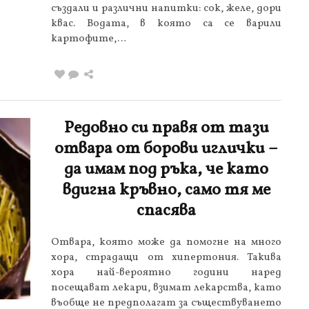
създали и различни напитки: сок, желе, дори
квас. Водата, в която са се варили
картофите,…
Редовно си правя от тази
отвара от борови иглички –
да имам под ръка, че като
вдигна кръвно, само тя ме
спасява
Отвара, която може да помогне на много
хора, страдащи от хипертония. Такива
хора най-вероятно години наред
посещават лекари, взимат лекарства, като
въобще не предполагат за съществуването