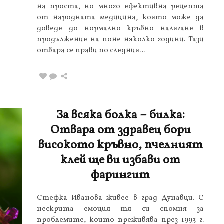
на проста, но много ефективна рецепта
от народната медицина, която може да
доведе до нормално кръвно налягане в
продължение на поне няколко години. Тази
отвара се прави по следния…
За всяка болка – билка:
Отвара от здравец бори
високото кръвно, пчелният
клей ще ви избави от
фарингит
Стефка Иванова живее в град Дунавци. С
нескрита емоция тя си спомня за
проблемите, които преживява през 1993 г.