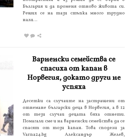
България и да променя отново живота си.
Реших се на тази стъпка много трудно
нали…
Варненски семейства се
спасиха от капан в
Норвегия, докато други не
успяха
Десетки са случаите на застрашени от
отнемане български деца в Норвегия, а в 12
от тези случаи децата бяха отнети.
Помагали сме и на варненски семейства да се
спасят от този капан. Това сподели за
Varna24.bg Александър Желев,