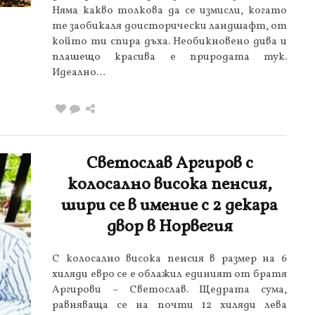
Няма какво толкова да се измисли, когато
те заобикаля доисторически ландшафт, от
който ти спира дъха. Необикновено дива и
плашещо красива е природата тук.
Идеално…
Светослав Аргиров с
колосално висока пенсия,
шири се в имение с 2 декара
двор в Норвегия
С колосално висока пенсия в размер на 6
хиляди евро се е облажил единият от братя
Аргирови – Светослав. Щедрата сума,
равняваща се на почти 12 хиляди лева