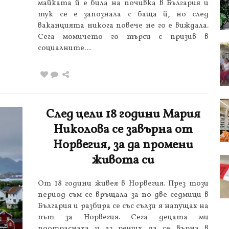
майката й е била на почивка в България и
тук се е запознала с баща й, но след
ваканцията никога повече не го е виждала.
Сега момичето го търси с призив в
социалните…
След цели 18 години Мария
Николова се завърна от
Норвегия, за да промени
живота си
От 18 години живея в Норвегия. През този
период съм се връщала за по две седмици в
България и разбира се със сълзи я напущах на
път за Норвегия. Сега децата ми
поотраснаха и аз реших да се върна в