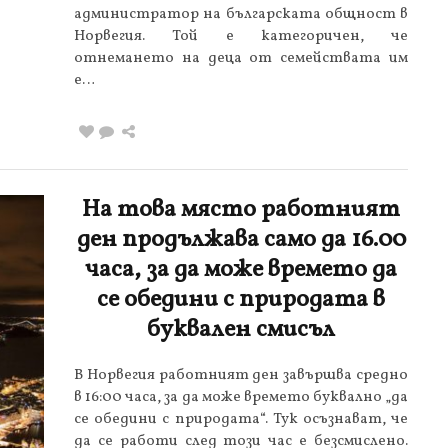
администратор на българската общност в
Норвегия. Той е категоричен, че
отнемането на деца от семействата им
е…
На това място работният
ден продължава само да 16.00
часа, за да може времето да
се обедини с природата в
буквален смисъл
В Норвегия работният ден завършва средно
в 16:00 часа, за да може времето буквално „да
се обедини с природата“. Тук осъзнават, че
да се работи след този час е безсмислено.