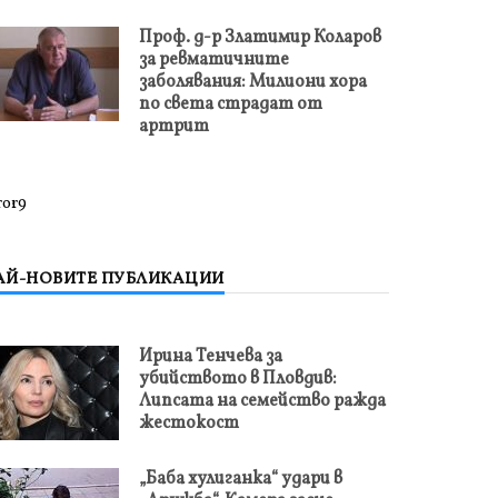
Проф. д-р Златимир Коларов
за ревматичните
заболявания: Милиони хора
по света страдат от
артрит
ror9
АЙ-НОВИТЕ ПУБЛИКАЦИИ
Ирина Тенчева за
убийството в Пловдив:
Липсата на семейство ражда
жестокост
„Баба хулиганка“ удари в