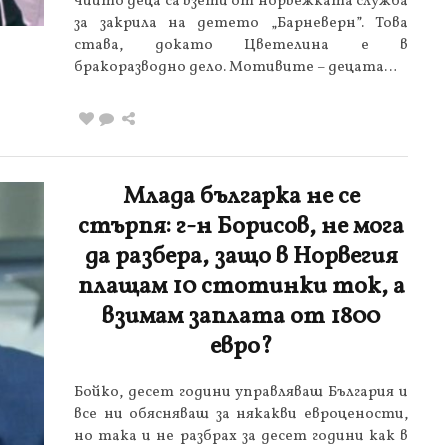
чиито деца са взети от норвежката служба
за закрила на детето „Барневерн”. Това
става, докато Цветелина е в
бракоразводно дело. Мотивите – децата…
Млада българка не се
стърпя: г-н Борисов, не мога
да разбера, защо в Норвегия
плащам 10 стотинки ток, а
взимам заплата от 1800
евро?
Бойко, десет години управляваш България и
все ни обясняваш за някакви евроцености,
но така и не разбрах за десет години как в