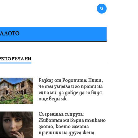
НАЛОТО
РЕПОРЪЧАНИ
Разказ от Родопите: Пиши,
че съм умряла и го прати на
сина ми, да дойде да го видя
още веднъж
Съгрешила съпруга:
Животът ми върна тъпкано
злото, което самата
причиних на друга жена