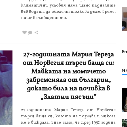
климатични условия няма шанс падналите
във водата да оцелеят толкова дълго време,
пише в съобщението.
Er
27-годишната Мария Тереза
от Норвегия търси баща си:
Майката на момичето
Н
забременяла от българин,
докато била на почивка в
„Златни пясъци”
27-годишната Мария Тереза от Норвегия
търси баща си, когото не познава и никога
не е виждала. Знае само, че през 1991 година