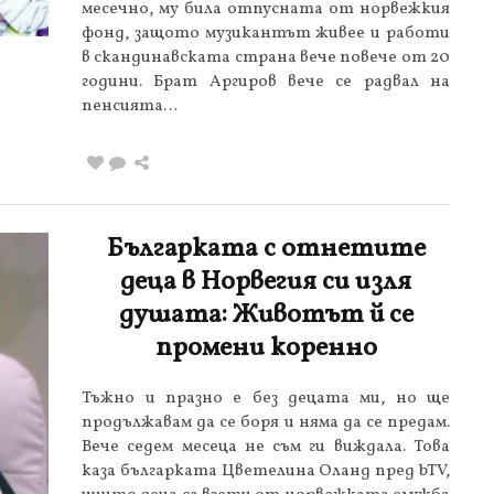
месечно, му била отпусната от норвежкия
фонд, защото музикантът живее и работи
в скандинавската страна вече повече от 20
години. Брат Аргиров вече се радвал на
пенсията…
Българката с отнетите
деца в Норвегия си изля
душата: Животът й се
промени коренно
Тъжно и празно е без децата ми, но ще
продължавам да се боря и няма да се предам.
Вече седем месеца не съм ги виждала. Това
каза българката Цветелина Оланд пред bTV,