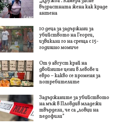
„Дружба“. Камера засне
възрастната жена как краде
антена
10 деца за задържани за
убийството на Георги,
извикали го на среща с 15-
годишно момиче
От 9 август край на
двойните цени в левове и
евро – какво се променя за
потребителите
Задържаните за убийството
на мъж в Пловдив младежи
твърдели, че са „ловци на
педофили”