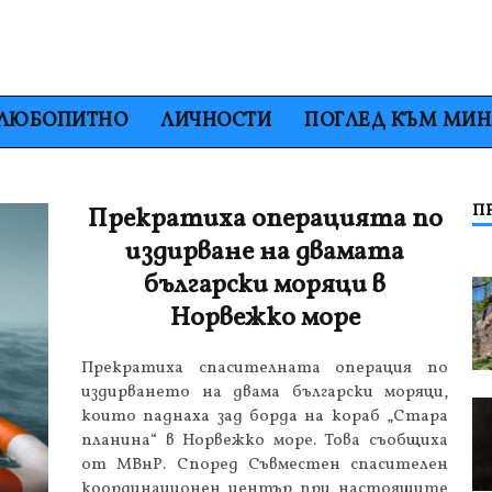
ЛЮБОПИТНО
ЛИЧНОСТИ
ПОГЛЕД КЪМ МИ
П
Прекратиха операцията по
издирване на двамата
български моряци в
Норвежко море
Прекратиха спасителната операция по
издирването на двама български моряци,
които паднаха зад борда на кораб „Стара
планина“ в Норвежко море. Това съобщиха
от МВнР. Според Съвместен спасителен
координационен център при настоящите