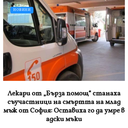
НОВИНИ
Лекари от „Бърза помощ“ станаха
съучастници на смъртта на млад
мъж от София: Оставиха го да умре в
адски мъки