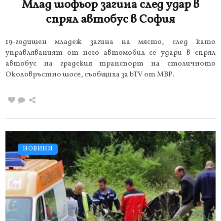
Млад шофьор загина след удар в
спрял автобус в София
19-годишен младеж загина на място, след като
управляваният от него автомобил се удари в спрял
автобус на градския транспорт на столичното
Околовръстно шосе, съобщиха за bTV от МВР.
НОВИНИ