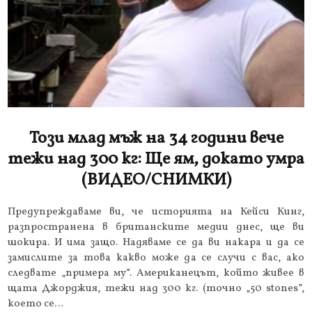
Този млад мъж на 34 години вече
тежи над 300 кг: Ще ям, докато умра
(ВИДЕО/СНИМКИ)
Предупреждаваме ви, че историята на Кейси Кинг,
разпространена в британските медии днес, ще ви
шокира. И има защо. Надяваме се да ви накара и да се
замислите за това какво може да се случи с вас, ако
следвате „примера му“. Американецът, който живее в
щата Джорджия, тежи над 300 кг. (точно „50 stones”,
което се…