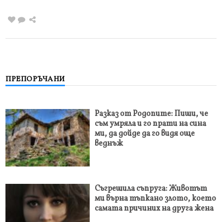
ПРЕПОРЪЧАНИ
Разказ от Родопите: Пиши, че
съм умряла и го прати на сина
ми, да дойде да го видя още
веднъж
Съгрешила съпруга: Животът
ми върна тъпкано злото, което
самата причиних на друга жена