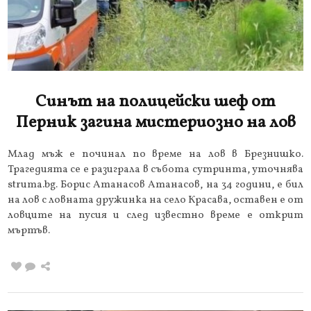
Синът на полицейски шеф от
Перник загина мистериозно на лов
Млад мъж е починал по време на лов в Брезнишко.
Трагедията се е разиграла в събота сутринта, уточнява
struma.bg. Борис Атанасов Атанасов, на 34 години, е бил
на лов с ловната дружинка на село Красава, оставен е от
ловците на пусия и след известно време е открит
мъртъв.