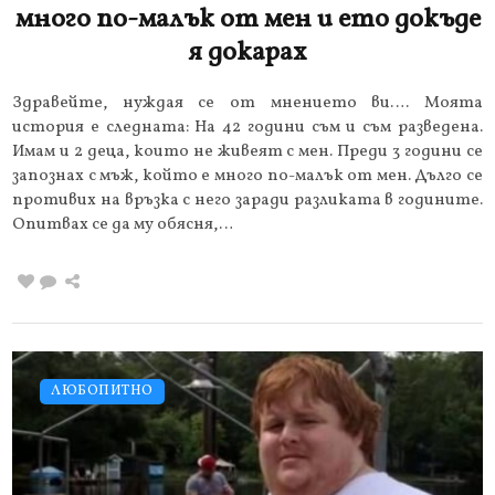
много по-малък от мен и ето докъде
я докарах
Здравейте, нуждая се от мнението ви…. Моята
история е следната: На 42 години съм и съм разведена.
Имам и 2 деца, които не живеят с мен. Преди 3 години се
запознах с мъж, който е много по-малък от мен. Дълго се
противих на връзка с него заради разликата в годините.
Опитвах се да му обясня,…
ЛЮБОПИТНО