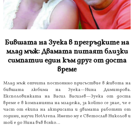
Бившата на Зуека в прегръдките на
млад мъж: Двамата питаят близки
симпатии един към друг от доста
време
Млад мъж отчита постоянно присъствие в живота на
бившата любима на Зуека—Нина Димитрова.
Експоловинката на Васил Василев—Зуека от доста
време е в компанията на младежа, за който се знае, че е
част от екипа на актрисата и двамата работят от
години, научи HotArena. Името му е Светослав Николов и
той е до Нина във всяко…