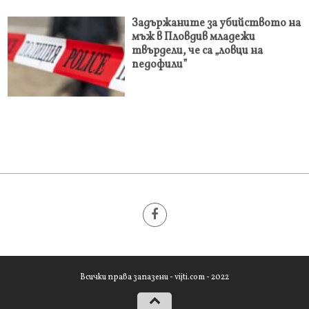
Задържаните за убийството на
мъж в Пловдив младежи
твърдели, че са „ловци на
педофили”
Всички права запазени - vijti.com - 2022