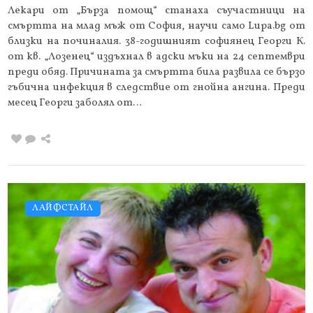
Лекари от „Бърза помощ“ станаха съучастници на
смъртта на млад мъж от София, научи само Lupa.bg от
близки на починалия. 38-годишният софиянец Георги К.
от кв. „Лозенец“ издъхнал в адски мъки на 24 септември
преди обяд. Причината за смъртта била развила се бързо
гъбична инфекция в следствие от гнойна ангина. Преди
месец Георги заболял от…
ЛАЙФСТАЙЛ