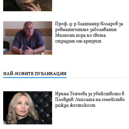
Проф. д-р Златимир Коларов за
ревматичните заболявания:
Милиони хора по света
страдат от артрит
НАЙ-НОВИТЕ ПУБЛИКАЦИИ
Ирина Тенчева за убийството в
Пловдив: Липсата на семейство
ражда жестокост