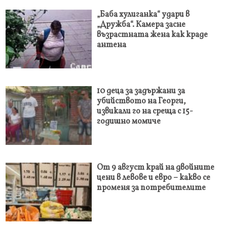
„Баба хулиганка“ удари в
„Дружба“. Камера засне
възрастната жена как краде
антена
10 деца за задържани за
убийството на Георги,
извикали го на среща с 15-
годишно момиче
От 9 август край на двойните
цени в левове и евро – какво се
променя за потребителите