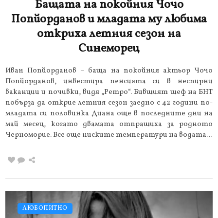
Бащата на покойния Чочо
Попйорданов и младата му любима
откриха летния сезон на
Синеморец
Иван Попйорданов – баща на покойния актьор Чочо
Попйорданов, инвестира пенсията си в неспирни
ваканции и почивки, видя „Ретро“. Бившият шеф на БНТ
побърза да открие летния сезон заедно с 42 години по-
младата си половинка Диана още в последните дни на
май месец, когато двамата отпрашиха за родното
Черноморие. Все още ниските температури на водата…
ЛЮБОПИТНО