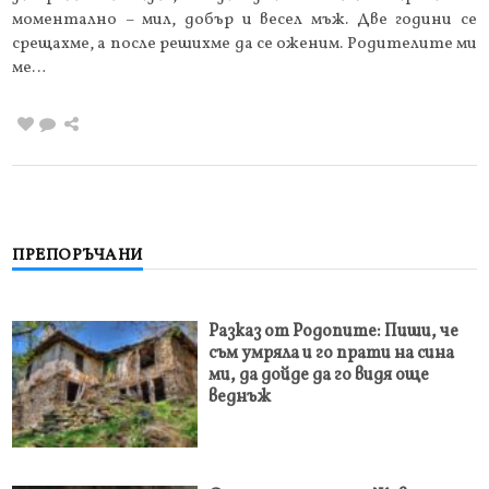
моментално – мил, добър и весел мъж. Две години се
срещахме, а после решихме да се оженим. Родителите ми
ме…
ПРЕПОРЪЧАНИ
Разказ от Родопите: Пиши, че
съм умряла и го прати на сина
ми, да дойде да го видя още
веднъж