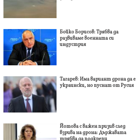
Бойко Борисов: Трябва да
развиваме военната си
индустрия
Тагарев: Има вариант дрона да е
украински, но пуснат от Русия
Йотова с важен призив след
взрива на дрона: Държавата
трябва да подкрепи