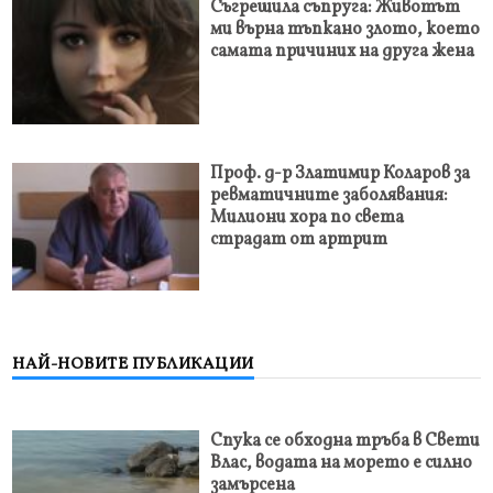
Съгрешила съпруга: Животът
ми върна тъпкано злото, което
самата причиних на друга жена
Проф. д-р Златимир Коларов за
ревматичните заболявания:
Милиони хора по света
страдат от артрит
НАЙ-НОВИТЕ ПУБЛИКАЦИИ
Спука се обходна тръба в Свети
Влас, водата на морето е силно
замърсена