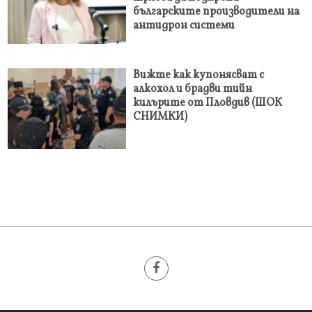
българските производители на
антидрон системи
Вижте как купонясват с
алкохол и брадви тийн
килърите от Пловдив (ШОК
СНИМКИ)