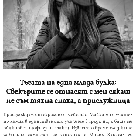
Тъгата на една млада булка:
Свекърите се отнасят с мен сякаш
не съм тяхна снаха, а прислужница
Произхождам от скромно семейство. Майка ми е учител
по химия в единственото училище в града ни, а баща ми
обикновен шофьор на такси. Известно време след като
завърших гимназия, се запознах с Мишо. Харесах го