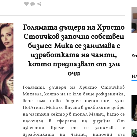
Голямата дъщеря на Христо
Стоичков започна собствен
бизнес: Мика се занимава с
изработката на чанти,
Er
които предпазват от зли
очи
Н
Голямата дъщеря на Христо Стоичков
Михаела, която на 10 юли беше рожденичка,
вече има ново бизнес начинание, узна
HotArena. Мика се впусна в дълбоките дебри
на частния сектор в топъл Маями, като се
насочила в сферата на дизайна. От
известно време тя се занимава с
изработката на чанти, напоени със