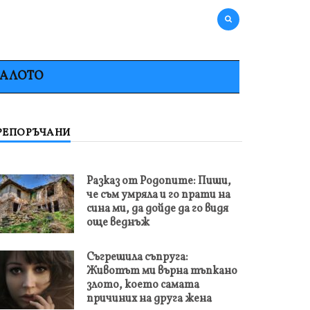
НАЛОТО
РЕПОРЪЧАНИ
Разказ от Родопите: Пиши,
че съм умряла и го прати на
сина ми, да дойде да го видя
още веднъж
Съгрешила съпруга:
Животът ми върна тъпкано
злото, което самата
причиних на друга жена