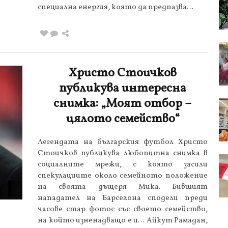
специална енергия, която да предпазва…
Христо Стоичков
публикува интересна
снимка: „Моят отбор –
цялото семейство“
Легендата на българския футбол Христо
Стоичков публикува любопитна снимка в
социалните мрежи, с която засили
спекулациите около семейното положение
на своята дъщеря Мика. Бившият
нападател на Барселона сподели преди
часове стар фотос със своето семейство,
на който изненадващо е и… Айкут Рамадан,