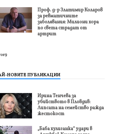
Проф. д-р Златимир Коларов
за ревматичните
заболявания: Милиони хора
по света страдат от
артрит
ror9
АЙ-НОВИТЕ ПУБЛИКАЦИИ
Ирина Тенчева за
убийството в Пловдив:
Липсата на семейство ражда
жестокост
„Баба хулиганка“ удари в