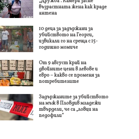
„Дружба“. Камера засне
възрастната жена как краде
антена
10 деца за задържани за
убийството на Георги,
извикали го на среща с 15-
годишно момиче
От 9 август край на
двойните цени в левове и
евро – какво се променя за
потребителите
Задържаните за убийството
на мъж в Пловдив младежи
твърдели, че са „ловци на
педофили”