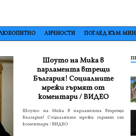
ЛЮБОПИТНО
ЛИЧНОСТИ
ПОГЛЕД КЪМ МИ
П
Шоуто на Мика в
парламента втрещи
България! Социалните
мрежи гърмят от
коментари / ВИДЕО
Шоуто на Мика в парламента втрещи
България! Социалните мрежи гърмят от
коментари / ВИДЕО