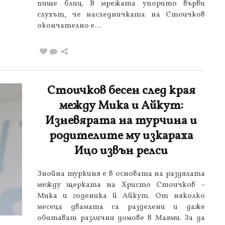
пише блиц. В мрежата упорито върви
слухът, че наследничката на Стоичков
окончателно е…
Стоичков бесен след края
между Мика и Айкут:
Изневярата на турчина и
родителите му изкараха
Ицо извън релси
Знойна туркиня е в основата на раздялата
между щерката на Христо Стоичков –
Мика и годеника й Айкут. От няколко
месеца двамата са разделени и даже
обитават различни домове в Маями. За да