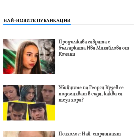
НАЙ-НОВИТЕ ПУБЛИКАЦИИ
Продължава гаврата с
българката Ива Михайлова от
Кочани
Убийците на Георги Кузев се
подсмихват в съда, какви са
тези хора?
Психолог: Най-страшният