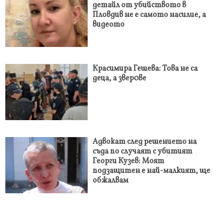
детайл от убийството в
Пловдив не е самото насилие, а
видеото
Красимира Гешева: Това не са
деца, а звер0ве
Адвокат след решението на
съда по случаят с убитият
Георги Кузев: Моят
подзащитен е най-малкият, ще
обжалвам