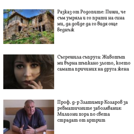
Разказ от Родопите: Пиши, че
съм умряла и го прати на сина
ми, да дойде да го видя още
веднъж
Съгрешила съпруга: Животът
ми върна тъпкано злото, което
самата причиних на друга жена
Проф. д-р Златимир Коларов за
ревматичните заболявания:
Милиони хора по света
страдат от артрит