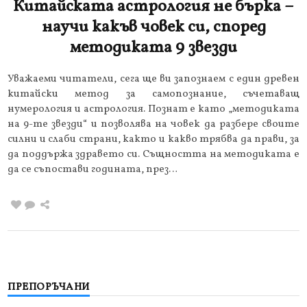
Китайската астрология не бърка –
научи какъв човек си, според
методиката 9 звезди
Уважаеми читатели, сега ще ви запознаем с един древен
китайски метод за самопознание, съчетаващ
нумерология и астрология. Познат е като „методиката
на 9-те звезди“ и позволява на човек да разбере своите
силни и слаби страни, както и какво трябва да прави, за
да поддържа здравето си. Същността на методиката е
да се съпостави годината, през…
ПРЕПОРЪЧАНИ