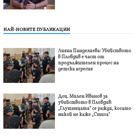
НАЙ-НОВИТЕ ПУБЛИКАЦИИ
Лияна Панделиева: Убийството
в Пловдив е част от
продължителен процес на
детска агресия
Доц. Милен Иванов за
убийството в Пловдив:
„Глутницата“ се ражда, когато
никой не каже „Стига“