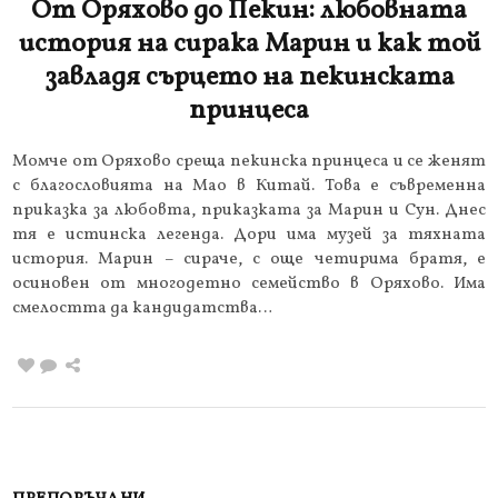
От Оряхово до Пекин: любовната
история на сирака Марин и как той
завладя сърцето на пекинската
принцеса
Момче от Оряхово среща пекинска принцеса и се женят
с благословията на Мао в Китай. Това е съвременна
приказка за любовта, приказката за Марин и Сун. Днес
тя е истинска легенда. Дори има музей за тяхната
история. Марин – сираче, с още четирима братя, е
осиновен от многодетно семейство в Оряхово. Има
смелостта да кандидатства…