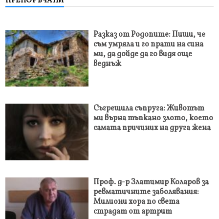
ПРЕПОРЪЧАНИ
Разказ от Родопите: Пиши, че
съм умряла и го прати на сина
ми, да дойде да го видя още
веднъж
Съгрешила съпруга: Животът
ми върна тъпкано злото, което
самата причиних на друга жена
Проф. д-р Златимир Коларов за
ревматичните заболявания:
Милиони хора по света
страдат от артрит