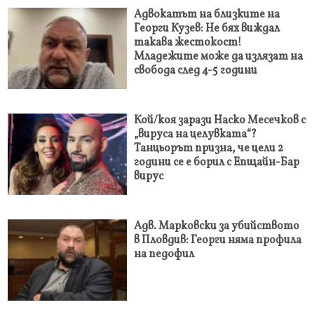
Адвокатът на близките на
Георги Кузев: Не бях виждал
такава жестокост!
Младежите може да излязат на
свобода след 4-5 години
Кой/коя зарази Наско Месечков с
„вируса на целувката“?
Танцьорът призна, че цели 2
години се е борил с Епщайн-Бар
вирус
Адв. Марковски за убийството
в Пловдив: Георги няма профила
на педофил