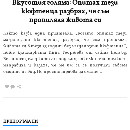
Вкусотия голяма: Опитах тези
кюфтенца разбрах, че съм
пропиляла живота си
Както казва една приятелка: „Когато опитах тези
магданозени кюфтенца, разбрах, че съм пропиляла
живота си в тези 33 години без магданозени кюфтенца.“,
пише кулинарката Инна Георгиева от сайта hera.bg.
Всъщност, след като ги споделих, няколко приятелки ги
направиха и казаха, че не им са се получили съвсем
същите на вид. Но просто трябва да имате…
ПРЕПОРЪЧАНИ