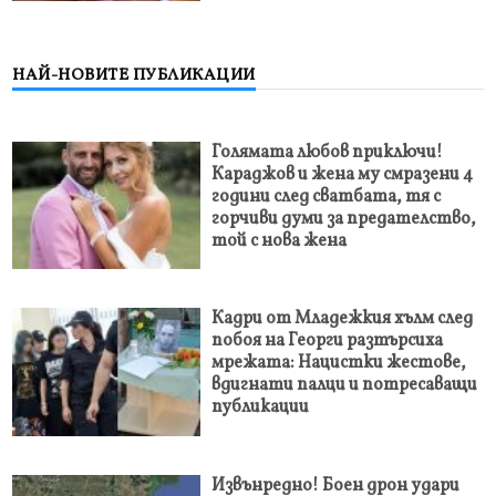
НАЙ-НОВИТЕ ПУБЛИКАЦИИ
Голямата любов приключи!
Караджов и жена му смразени 4
години след сватбата, тя с
горчиви думи за предателство,
той с нова жена
Кадри от Младежкия хълм след
побоя на Георги разтърсиха
мрежата: Нацистки жестове,
вдигнати палци и потресаващи
публикации
Извънредно! Боен дрон удари