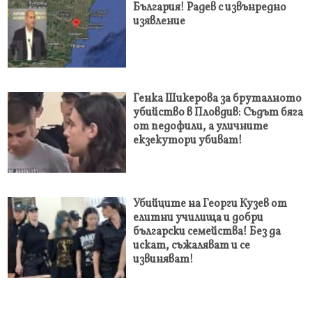
България! Радев с извънредно
изявление
Генка Шикерова за бруталното
убийство в Пловдив: Съдът бяга
от педофили, а уличните
екзекутори убиват!
Убийците на Георги Кузев от
елитни училища и добри
български семейства! Без да
искат, съжаляват и се
извиняват!