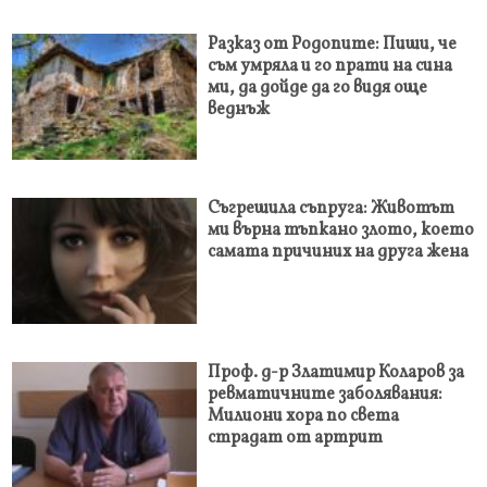
Разказ от Родопите: Пиши, че
съм умряла и го прати на сина
ми, да дойде да го видя още
веднъж
Съгрешила съпруга: Животът
ми върна тъпкано злото, което
самата причиних на друга жена
Проф. д-р Златимир Коларов за
ревматичните заболявания:
Милиони хора по света
страдат от артрит