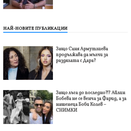
НАЙ-НОВИТЕ ПУБЛИКАЦИИ
Защо Саня Армутлиева
продължава да мълчи за
раздялата с Дара?
Защо лъга до последно?!? Айлин
Бобева не се венча за Фарид, а за
нашенеца Боби Колев –
СНИМКИ