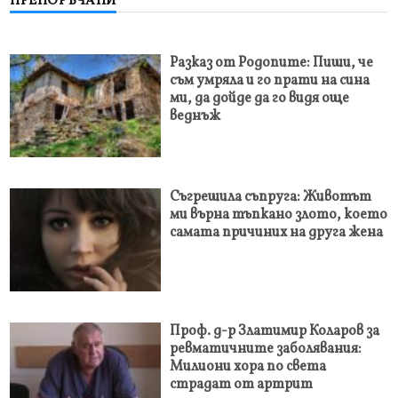
ПРЕПОРЪЧАНИ
Разказ от Родопите: Пиши, че
съм умряла и го прати на сина
ми, да дойде да го видя още
веднъж
Съгрешила съпруга: Животът
ми върна тъпкано злото, което
самата причиних на друга жена
Проф. д-р Златимир Коларов за
ревматичните заболявания:
Милиони хора по света
страдат от артрит