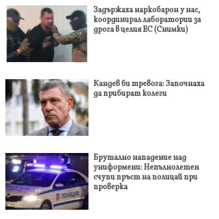
Задържаха наркобарон у нас,
координирал лаборатории за
дрога в целия ЕС (Снимки)
Кандев би тревога: Започнаха
да прибират колеги
Брутално нападение над
униформени: Непълнолетен
счупи пръст на полицай при
проверка