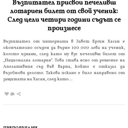
Възпитател присвои печеливш
лотариен билет от свой ученик:
След цели четири години съдът се
произнесе
Възпитател от интерната в Завет Ергин Хасан е
окончателно осъден да върне 100 000 лева на ученик,
когото измами, след като му взе печеливш билет от
„Национална лотария“. Това става ясно от решение на
Апелативния съд във Варна, който е отказал да
възобнови делото. Такова искане е било направено от
защитата на Хасан, след като…