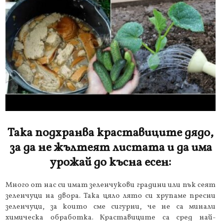
Така подхранва краставиците дядо,
за да не жълтеят листата и да има
урожай до късна есен:
Много от нас си имат зеленчукови градини или пък сеят
зеленчуци на двора. Така цяло лято си хрупаме пресни
зеленчуци, за които сме сигурни, че не са минали
химическа обработка. Краставиците са сред най-