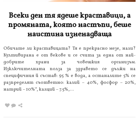
Всеки ден тя ядеше краставици, а
промяната, която настъпи, беше
наистина изненадваща
Обичате ли краставицата? Тя е прекрасно мезе, нали?
Култивирана е от векове и се счита за една от най-
добрите храни за човешкия организъм.
Изключителната полза за здравето се дължи на
специфичния й състав: 95 % е вода, а останалите 5% се
разпределят съответно: калий – 40%, фосфор – 20%,
натрий – 10%“, калций – 7.5%,…