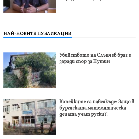
НАЙ-НОВИТЕ ПУБЛИКАЦИИ
Убийството на Слънчев бряг е
заради спор за Путин
Копейките са навсякъде: Защо в
бургаската математическа
децата учат руски?!