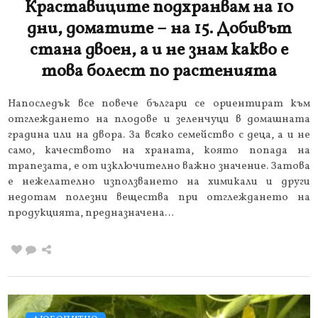
Краставиците подхранвам на 10
дни, доматите – на 15. Добивът
стана двоен, а и не знам какво е
това болест по растенията
Напоследък все повече българи се ориентират към
отглеждането на плодове и зеленчуци в домашната
градина или на двора. За всяко семейство с деца, а и не
само, качеството на храната, която попада на
трапезата, е от изключително важно значение. Затова
е нежелателно използването на химикали и други
недотам полезни вещества при отглеждането на
продукцията, предназначена…