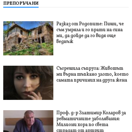
ПРЕПОРЪЧАНИ
Разказ от Родопите: Пиши, че
съм умряла и го прати на сина
ми, да дойде да го видя още
веднъж
Съгрешила съпруга: Животът
ми върна тъпкано злото, което
самата причиних на друга жена
Проф. д-р Златимир Коларов за
ревматичните заболявания:
Милиони хора по света
страдат от артрит