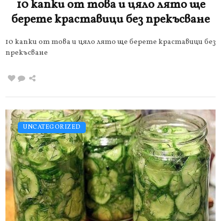
10 капки от това и цяло лято ще
берете краставици без прекъсване
10 капки от това и цяло лято ще берете краставици без
прекъсване
UNCATEGORIZED