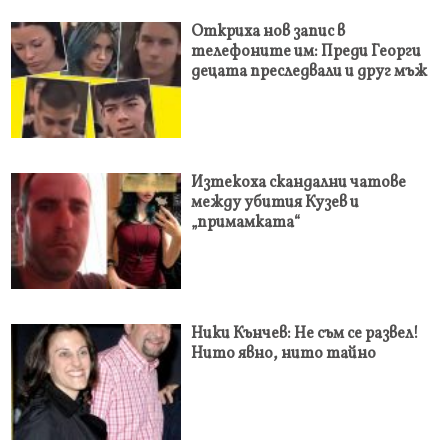
Откриха нов запис в
телефоните им: Преди Георги
децата преследвали и друг мъж
Изтекоха скандални чатове
между убития Кузев и
„примамката“
Ники Кънчев: Не съм се развел!
Нито явно, нито тайно