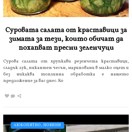
Суровата салата от краставици за
зимата за тези, които обичат да
похапват пресни зеленчуци
Сурова салата от хрупкави резенчета краставици,
сладък лук, пикантен чесън, мариновани в малко оцет и
без никаква топлинна обработка е нашето
предложение за вас днес. Ко
ЛЮБОПИТНО
,
НОВИНИ