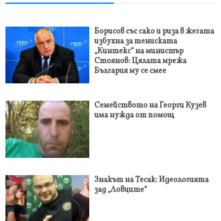
Борисов със сако и риза в жегата
избухна за тениската
„Кинтекс“ на министър
Стоянов: Цялата мрежа
България му се смее
Семейството на Георги Кузев
има нужда от помощ
Знакът на Тесак: Идеологията
зад „Ловците“