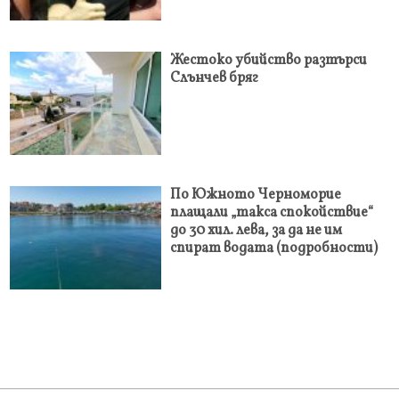
Жестоко убийство разтърси
Слънчев бряг
По Южното Черноморие
плащали „такса спокойствие“
до 30 хил. лева, за да не им
спират водата (подробности)