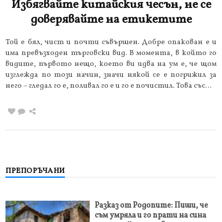
Избягвайте китайския чесън, не се
доверявайте на етикетите
Той е бял, чист и почти съвършен. Добре опакован е и
има превъзходен търговски вид. В момента, в който го
видите, първото нещо, което ви идва на ум е, че щом
изглежда по този начин, значи някой се е погрижил за
него – гледал го е, поливал го е и го е почистил. Това със…
ПРЕПОРЪЧАНИ
Разказ от Родопите: Пиши, че
съм умряла и го прати на сина