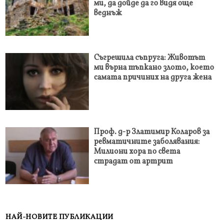
ми, да дойде да го видя още
веднъж
Съгрешила съпруга: Животът
ми върна тъпкано злото, което
самата причиних на друга жена
Проф. д-р Златимир Коларов за
ревматичните заболявания:
Милиони хора по света
страдат от артрит
НАЙ-НОВИТЕ ПУБЛИКАЦИИ