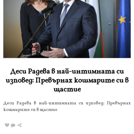
Деси Радева в най-интимната си
изповед: Превърнах кошмарите си в
щастие
Деси Радева в най-интимната си изповед: Превърнах
кошмарите си в щастие