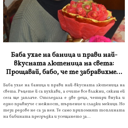
Баба ухае на баница и прави най-
вкусната лютеница на света:
Прощавай, бабо, че те забравихме…
Баба ухае на баница и прави най-вкусната лютеница на
света. Ръцете й са пухкави, а очите все влажни, сякаш ей
сега ще заплаче. Отгледала е две деца, четири внука и
едно правнуче с нежност, търпение и сладки мекици. Но
тези редове не са за нея. Те само припомнят топлината
на бабината прегръдка и усещането за…