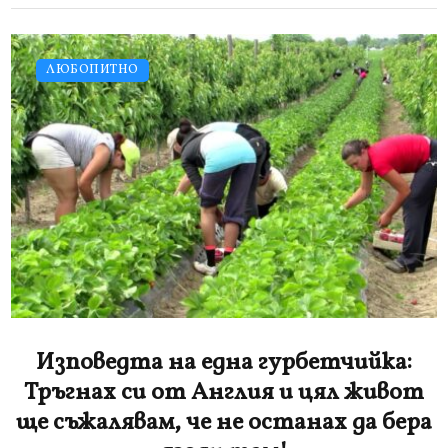
ЛЮБОПИТНО
Изповедта на една гурбетчийка:
Тръгнах си от Англия и цял живот
ще съжалявам, че не останах да бера