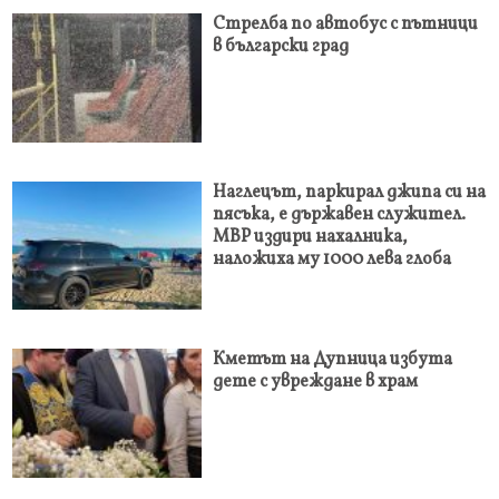
Стрелба по автобус с пътници
в български град
Наглецът, паркирал джипа си на
пясъка, е държавен служител.
МВР издири нахалника,
наложиха му 1000 лева глоба
Кметът на Дупница избута
дете с увреждане в храм