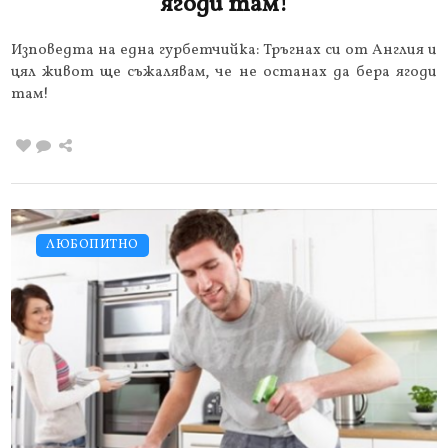
ягоди там!
Изповедта на една гурбетчийка: Тръгнах си от Англия и
цял живот ще съжалявам, че не останах да бера ягоди
там!
ЛЮБОПИТНО