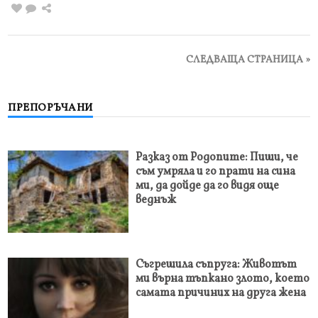
СЛЕДВАЩА СТРАНИЦА »
ПРЕПОРЪЧАНИ
Разказ от Родопите: Пиши, че
съм умряла и го прати на сина
ми, да дойде да го видя още
веднъж
Съгрешила съпруга: Животът
ми върна тъпкано злото, което
самата причиних на друга жена