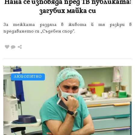
Нана се изповяда пред ТВ публиката:
загубих майка си
За тежката раздяла в живота й тя разкри в
предаването си „Съдебен спор“.
ЛЮБОПИТНО