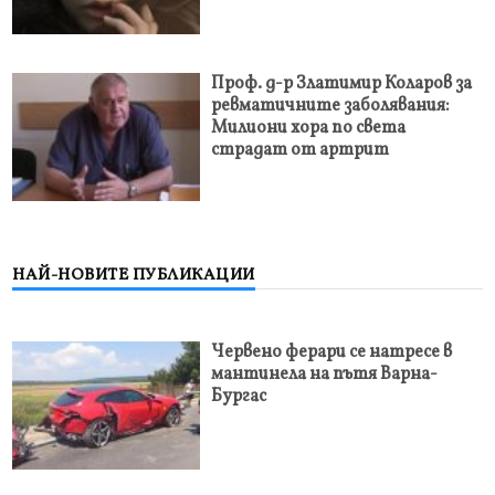
Проф. д-р Златимир Коларов за
ревматичните заболявания:
Милиони хора по света
страдат от артрит
НАЙ-НОВИТЕ ПУБЛИКАЦИИ
Червено ферари се натресе в
мантинела на пътя Варна-
Бургас