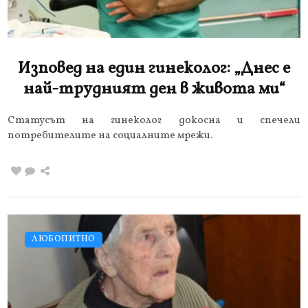
Изповед на един гинеколог: „Днес е
най-трудният ден в живота ми“
Статусът на гинеколог докосна и спечели
потребителите на социалните мрежи.
ЛЮБОПИТНО