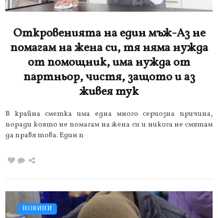
Откровенията на един мъж-Аз не
помагам на жена си, тя няма нужда
от помощник, има нужда от
партньор, чистя, защото и аз
живея тук
В крайна сметка има една много сериозна причина,
поради която не помагам на жена си и никога не смятам
да правя това. Един п
НОВИНИ