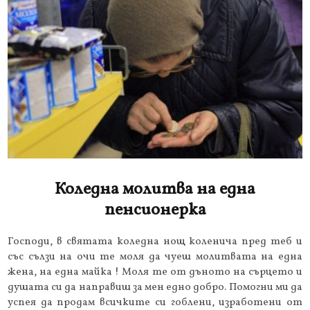
Коледна молитва на една
пенсионерка
Господи, в святата коледна нощ коленича пред теб и
със сълзи на очи те моля да чуеш молитвата на една
жена, на една майка ! Моля те от дъното на сърцето и
душата си да направиш за мен едно добро. Помогни ми да
успея да продам всичките си гоблени, изработени от