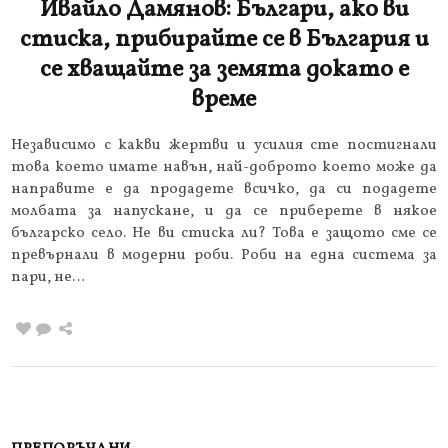
Ивайло Дамянов: Българи, ако ви
стиска, прибирайте се в България и
се хващайте за земята докато е
време
Независимо с какви жертви и усилия сте постигнали
това което имате навън, най-доброто което може да
направите е да продадете всичко, да си подадете
молбата за напускане, и да се приберете в някое
българско село. Не ви стиска ли? Това е защото сме се
превърнали в модерни роби. Роби на една система за
пари, не…