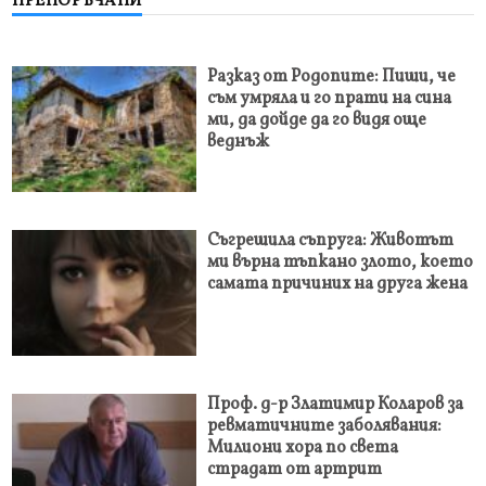
ПРЕПОРЪЧАНИ
Разказ от Родопите: Пиши, че
съм умряла и го прати на сина
ми, да дойде да го видя още
веднъж
Съгрешила съпруга: Животът
ми върна тъпкано злото, което
самата причиних на друга жена
Проф. д-р Златимир Коларов за
ревматичните заболявания:
Милиони хора по света
страдат от артрит