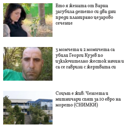
Ето я жената от Варна
загубила детето си два дни
преди планирано цезарово
сечение
3 момчета и 2 момичета са
убили Георги Кузев по
изключително жесток начин и
са се гаврили с жертвата си
Соцът е жив: Ченгета и
митничари спят за 10 евро на
морето (СНИМКИ)