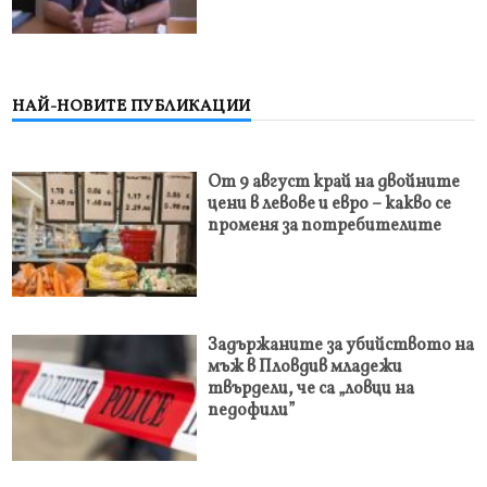
НАЙ-НОВИТЕ ПУБЛИКАЦИИ
От 9 август край на двойните
цени в левове и евро – какво се
променя за потребителите
Задържаните за убийството на
мъж в Пловдив младежи
твърдели, че са „ловци на
педофили”