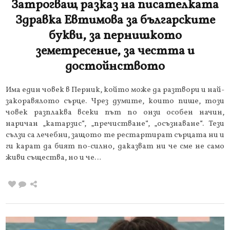
Затрогващ разказ на писателката
Здравка Евтимова за българските
букви, за пернишкото
земетресение, за честта и
достойнството
Има един човек в Перник, който може да разтвори и най-
закоравялото сърце. Чрез думите, които пише, този
човек разплаква всеки път по онзи особен начин,
наричан „катарзис“, „пречистване“, „осъзнаване“. Тези
сълзи са лечебни, защото те рестартират сърцата ни и
ги карат да бият по-силно, даказват ни че сме не само
живи същества, но и че…