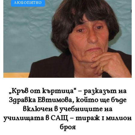
ЛЮБОПИТНО
„Кръв от къртица“ – разказът на
Здравка Евтимова, който ще бъде
включен в учебниците на
училищата в САЩ – тираж 1 милион
броя