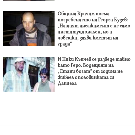
Община Кричим поема
погребението на Георги Кузев:
„Нашият ангажимент е не само
институционален, но и
човешки, заяви кметът на
града“
И Ники Кънчев се разведе тайно
като Геро. Водещият на
„Стани богат“ от година не
живеел с половинката си
Даниела