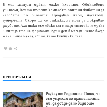
В моя магазин идват малко клиенти. Обикновено
учители, които търсят комплект опитни животни за
часовете по биология. Продавам жаби, насекоми,
гущерчета. Скоро ще се откажа, не мога да покривам
загубите. Ала така съм свикнала с тази стаичка, с мрака
и миризмата на формалин. Един ден в магазинчето влезе
жена. Беше малка, свита като купчинка сняг…
ПРЕПОРЪЧАНИ
Разказ от Родопите: Пиши, че
съм умряла и го прати на сина
ми, да дойде да го видя още