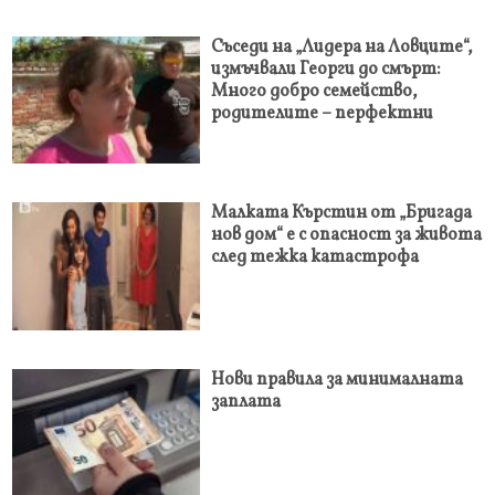
Съседи на „Лидерa на Ловците“,
измъчвали Георги до смърт:
Много добро семейство,
родителите – перфектни
Малката Кърстин от „Бригада
нов дом“ е с опасност за живота
след тежка катастрофа
Нови правила за минималната
заплата