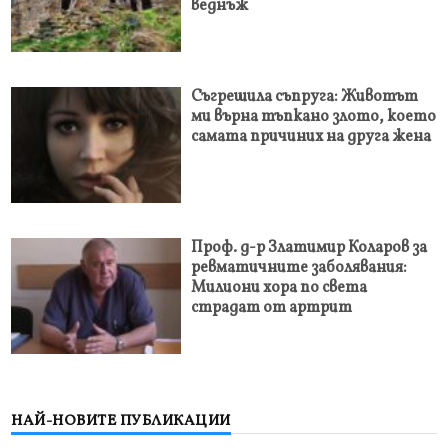
веднъж
Съгрешила съпруга: Животът
ми върна тъпкано злото, което
самата причиних на друга жена
Проф. д-р Златимир Коларов за
ревматичните заболявания:
Милиони хора по света
страдат от артрит
НАЙ-НОВИТЕ ПУБЛИКАЦИИ