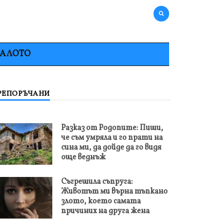
НАЛОТО
РЕПОРЪЧАНИ
Разказ от Родопите: Пиши,
че съм умряла и го прати на
сина ми, да дойде да го видя
още веднъж
Съгрешила съпруга:
Животът ми върна тъпкано
злото, което самата
причиних на друга жена