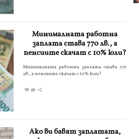
Минималната работна
заплата става 770 лв., а
пенсиите скачат с 10% юли?
Минималната работна заплата става 770
лв., а пенсиите скачат с 10% юли?
Ако ви бавят заплатата,