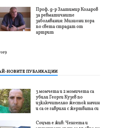
Проф. д-р Златимир Коларов
за ревматичните
заболявания: Милиони хора
по света страдат от
артрит
ror9
АЙ-НОВИТЕ ПУБЛИКАЦИИ
3 момчета и 2 момичета са
убили Георги Кузев по
изключително жесток начин
и са се гаврили с жертвата си
Соцът е жив: Ченгета и