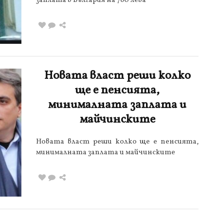
заплата в България на 760 лева
Новата власт реши колко
ще е пенсията,
минималната заплата и
майчинските
Новата власт реши колко ще е пенсията,
минималната заплата и майчинските