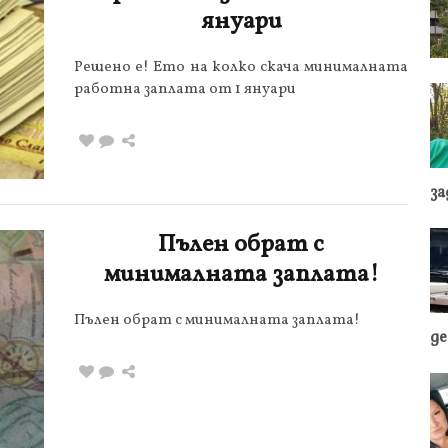
януари
Решено е! Ето на колко скача минималната
работна заплата от 1 януари
з
Пълен обрат с
минималната заплата!
Пълен обрат с минималната заплата!
де