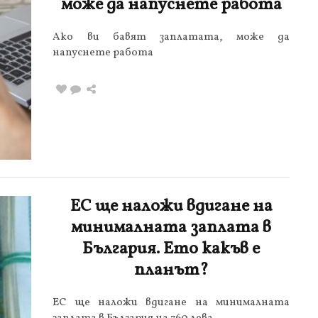
може да напуснете работа
Ако ви бавят заплатата, може да
напуснете работа
ЕС ще наложи вдигане на
минималната заплата в
България. Ето какъв е
планът?
ЕС ще наложи вдигане на минималната