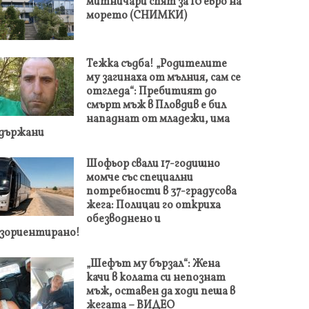
митничари спят за 10 евро на
морето (СНИМКИ)
Тежка съдба! „Родителите
му загинаха от мълния, сам се
отгледа“: Пребитият до
смърт мъж в Пловдив е бил
нападнат от младежи, има
адържани
Шофьор свали 17-годишно
момче със специални
потребности в 37-градусова
жега: Полицаи го откриха
обезводнено и
зориентирано!
„Шефът му бързал“: Жена
качи в колата си непознат
мъж, оставен да ходи пеша в
жегата – ВИДЕО