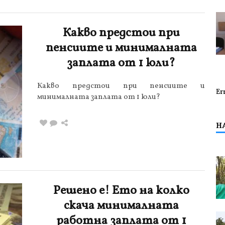
Какво предстои при
пенсиите и минималната
заплата от 1 юли?
Какво предстои при пенсиите и
Er
минималната заплата от 1 юли?
Н
Решено е! Ето на колко
скача минималната
работна заплата от 1