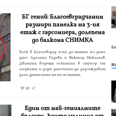
БГ гений: Благоевградчанин
разшири панелка на 3-ия
етаж с гарсониера, долепена
до балкона СНИМКА
Er
Блок в Благоевград успя да шашне по-рано
днес Аделина Радева и Виктор Николаев.
Двамата водещи останаха в ступор от
Н
гледката и дори започнаха да разсъждават
дали зрителите им не ги мамят.
Един от най-гениалните