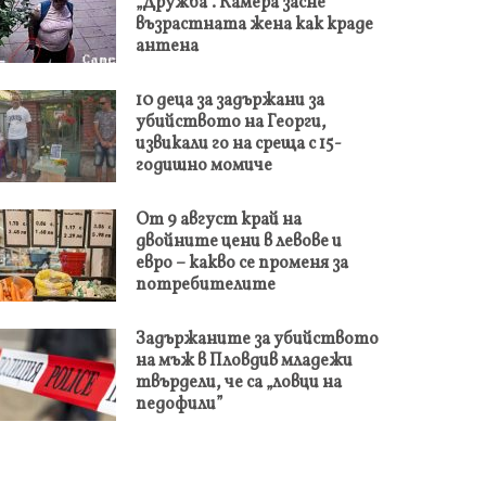
„Дружба“. Камера засне
възрастната жена как краде
антена
10 деца за задържани за
убийството на Георги,
извикали го на среща с 15-
годишно момиче
От 9 август край на
двойните цени в левове и
евро – какво се променя за
потребителите
Задържаните за убийството
на мъж в Пловдив младежи
твърдели, че са „ловци на
педофили”