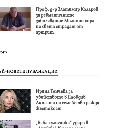
Проф. д-р Златимир Коларов
за ревматичните
заболявания: Милиони хора
по света страдат от
артрит
ror9
АЙ-НОВИТЕ ПУБЛИКАЦИИ
Ирина Тенчева за
убийството в Пловдив:
Липсата на семейство ражда
жестокост
„Баба хулиганка“ удари в