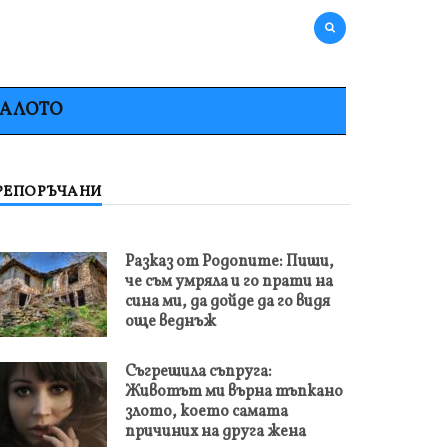
НАЛОТО
РЕПОРЪЧАНИ
Разказ от Родопите: Пиши,
че съм умряла и го прати на
сина ми, да дойде да го видя
още веднъж
Съгрешила съпруга:
Животът ми върна тъпкано
злото, което самата
причиних на друга жена