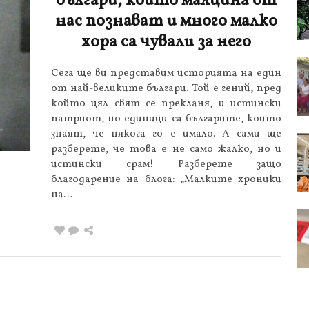
българи, които малцина от
нас познават и много малко
хора са чували за него
Сега ще ви представим историята на един
от най-великите българи. Той е гений, пред
който цял свят се прекланя, и истински
патриот, но единици са българите, които
знаят, че някога го е имало. А сами ще
разберете, че това е не само жалко, но и
истински срам! Разберете защо
благодарение на блога: „Малките хроники
на…