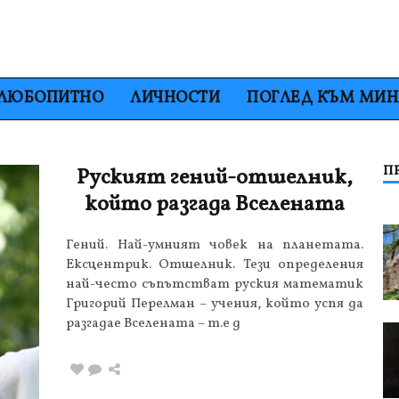
ЛЮБОПИТНО
ЛИЧНОСТИ
ПОГЛЕД КЪМ МИ
П
Руският гений-отшелник,
който разгада Вселената
Гений. Най-умният човек на планетата.
Ексцентрик. Отшелник. Тези определения
най-често съпътстват руския математик
Григорий Перелман – учения, който успя да
разгадае Вселената – т.е д