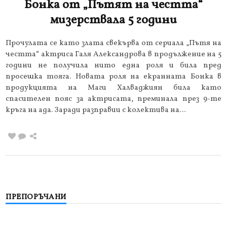
Бонка от „Пътят на честта“
мизерствала 5 години
Прочулата се като злата свекърва от сериала „Пътя на
честта“ актриса Галя Александрова в продължение на 5
години не получила нито една роля и била пред
просешка тояга. Новата роля на екранната Бонка в
продукцията на Маги Халваджиян била като
спасителен пояс за актрисата, преминала през 9-те
кръга на ада. Заради разправии с колектива на…
ПРЕПОРЪЧАНИ