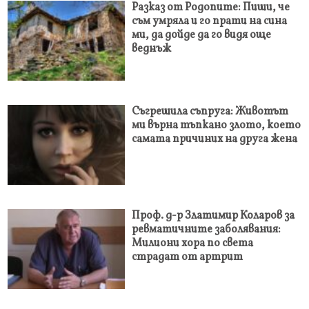
Разказ от Родопите: Пиши, че
съм умряла и го прати на сина
ми, да дойде да го видя още
веднъж
Съгрешила съпруга: Животът
ми върна тъпкано злото, което
самата причиних на друга жена
Проф. д-р Златимир Коларов за
ревматичните заболявания:
Милиони хора по света
страдат от артрит