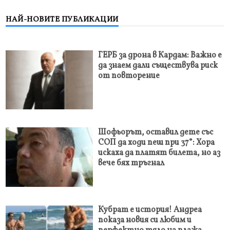
НАЙ-НОВИТЕ ПУБЛИКАЦИИ
ГЕРБ за дрона в Кардам: Важно е
да знаем дали съществува риск
от повторение
Шофьорът, оставил дете със
СОП да ходи пеш при 37°: Хора
искаха да платят билета, но аз
вече бях тръгнал
Кубрат е история! Андреа
показа новия си любим и