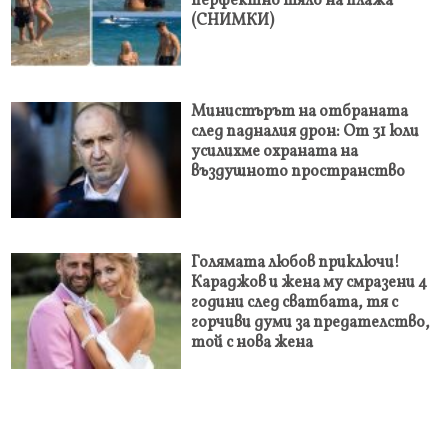
перфектно тяло на плажа
(СНИМКИ)
Министърът на отбраната
след падналия дрон: От 31 юли
усилихме охраната на
въздушното пространство
Голямата любов приключи!
Караджов и жена му смразени 4
години след сватбата, тя с
горчиви думи за предателство,
той с нова жена