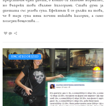
представим една диета, в която си хапваме нормално,
но въпреки това сваляме килограми. Става дума за
диетата със зелева супа. Ефектът й се дължи на това,
че в тази супа няма почти никакви калории, а само
полезни вещества….
UNCATEGORIZED