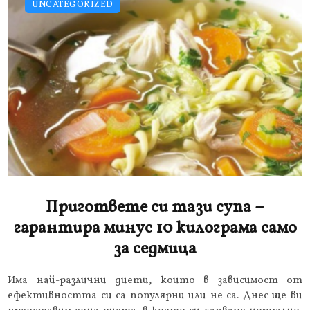
UNCATEGORIZED
Пригответе си тази супа –
гарантира минус 10 килограма само
за седмица
Има най-различни диети, които в зависимост от
ефективността си са популярни или не са. Днес ще ви