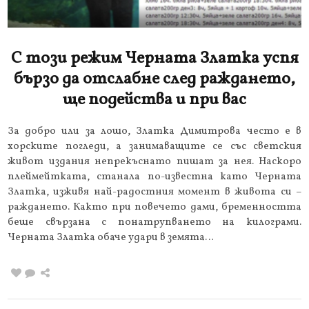
С този режим Черната Златка успя
бързо да отслабне след раждането,
ще подейства и при вас
За добро или за лошо, Златка Димитрова често е в
хорските погледи, а занимаващите се със светския
живот издания непрекъснато пишат за нея. Наскоро
плеймейтката, станала по-известна като Черната
Златка, изживя най-радостния момент в живота си –
раждането. Както при повечето дами, бременността
беше свързана с понатрупването на килограми.
Черната Златка обаче удари в земята…