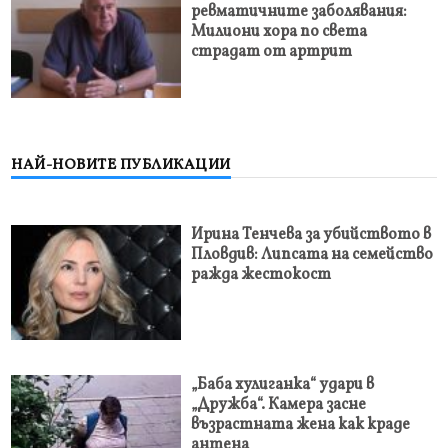
ревматичните заболявания:
Милиони хора по света
страдат от артрит
НАЙ-НОВИТЕ ПУБЛИКАЦИИ
Ирина Тенчева за убийството в
Пловдив: Липсата на семейство
ражда жестокост
„Баба хулиганка“ удари в
„Дружба“. Камера засне
възрастната жена как краде
антена