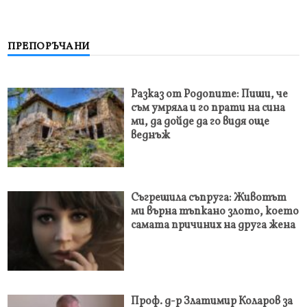
ПРЕПОРЪЧАНИ
Разказ от Родопите: Пиши, че
съм умряла и го прати на сина
ми, да дойде да го видя още
веднъж
Съгрешила съпруга: Животът
ми върна тъпкано злото, което
самата причиних на друга жена
Проф. д-р Златимир Коларов за