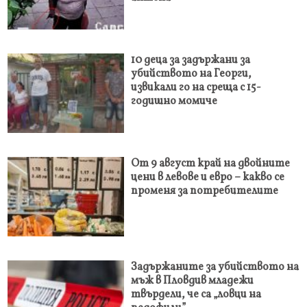
10 деца за задържани за
убийството на Георги,
извикали го на среща с 15-
годишно момиче
От 9 август край на двойните
цени в левове и евро – какво се
променя за потребителите
Задържаните за убийството на
мъж в Пловдив младежи
твърдели, че са „ловци на