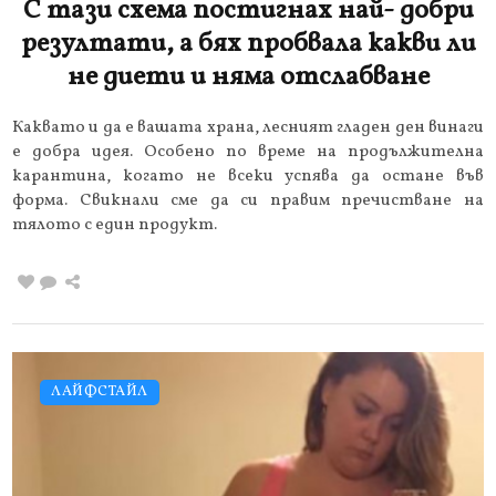
С тази схема постигнах най- добри
резултати, а бях пробвала какви ли
не диети и няма отслабване
Каквато и да е вашата храна, лесният гладен ден винаги
е добра идея. Особено по време на продължителна
карантина, когато не всеки успява да остане във
форма. Свикнали сме да си правим пречистване на
тялото с един продукт.
ЛАЙФСТАЙЛ