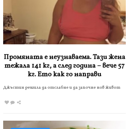
Промяната е неузнаваема. Тази жена
тежала 141 кг, а след година – вече 57
кг. Ето как го направи
Джъстин решила да отслабне и да започне нов живот