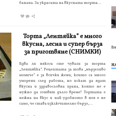
банана. За украсата на вкусната торта…
Торта „Лентяйка” е много
вкусна, лесна и супер бърза
Er
за приготвяне (СНИМКИ)
Едва ли някога сте чували за торта
Н
„Лентяйка”. Рецептата за това „мързеливо
момиче” е за всички жени, които са много
уморени след работа, но искат да ядат
вкусна и здравословна храна, която не е
нужно да готвят дълго време! Тортата е
нежна на вкус и най-удобното в нея е не
само, че става изключително бързо,…