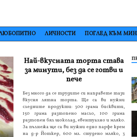
ЛЮБОПИТНО
ЛИЧНОСТИ
ПОГЛЕД КЪМ МИ
П
Най-вкусната торта става
за минути, без да се готви и
пече
Без много да се трудите си направете тази
вкусня лятна торта. Ще са ви нужни
следните продукти: 300 грама бисквити,
150 грама разтопено масло, 100 грама
разтопен бял шоколад, евентуално и мляко.
За пълнежа ще са ви нужни едно парфе крем
на д-р Йоткер, 600 мл. студено мляко, 3