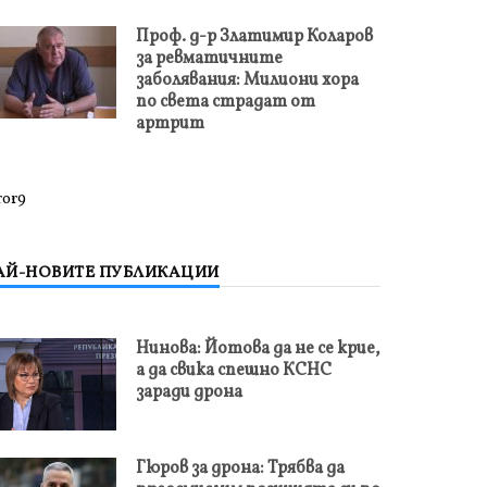
Проф. д-р Златимир Коларов
за ревматичните
заболявания: Милиони хора
по света страдат от
артрит
ror9
АЙ-НОВИТЕ ПУБЛИКАЦИИ
Нинова: Йотова да не се крие,
а да свика спешно КСНС
заради дрона
Гюров за дрона: Трябва да