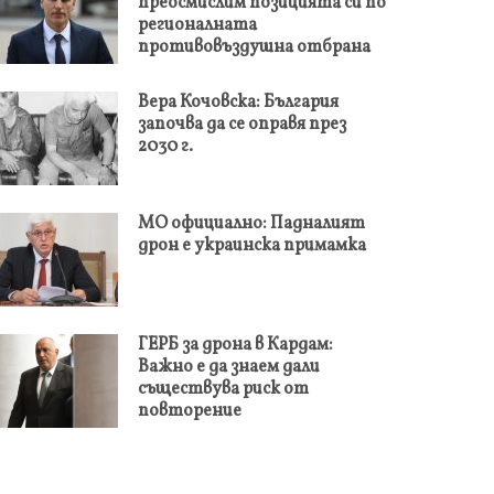
преосмислим позицията си по
регионалната
противовъздушна отбрана
Вера Кочовска: България
започва да се оправя през
2030 г.
МО официално: Падналият
дрон е украинска примамка
ГЕРБ за дрона в Кардам:
Важно е да знаем дали
съществува риск от
повторение