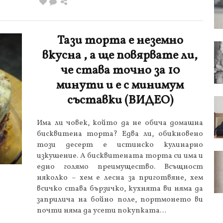
Тази торта е неземно
вкусна , а ще повярвате ли,
че става точно за 10
минути и е с минимум
съставки (ВИДЕО)
Има ли човек, който да не обича домашна
бисквитена торта? Едва ли, обикновено
този десерт е истинско кулинарно
изкушение. А бисквитената торта си има и
едно голямо преимущество. Всъщност
няколко – хем е лесна за приготвяне, хем
всичко става бързичко, кухнята ви няма да
заприлича на бойно поле, портмонето ви
почти няма да усети покупката…