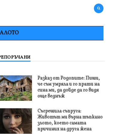
НАЛОТО
РЕПОРЪЧАНИ
Разказ от Родопите: Пиши,
че съм умряла и го прати на
сина ми, да дойде да го видя
още веднъж
Съгрешила съпруга:
Животът ми върна тъпкано
злото, което самата
причиних на друга жена