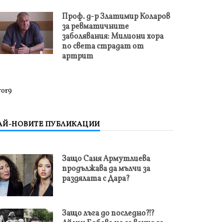
Проф. д-р Златимир Коларов
за ревматичните
заболявания: Милиони хора
по света страдат от
артрит
ror9
АЙ-НОВИТЕ ПУБЛИКАЦИИ
Защо Саня Армутлиева
продължава да мълчи за
раздялата с Дара?
Защо лъга до последно?!?