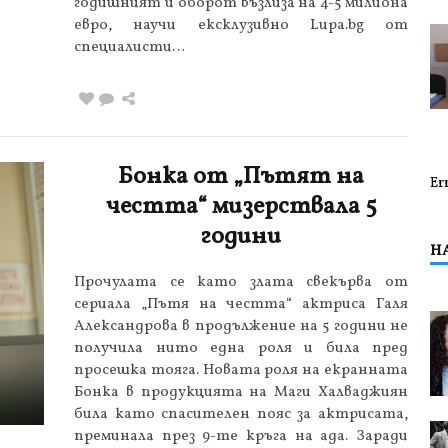
годишният й оборот възлиза на 4-5 милиона
евро, научи ексклузивно Lupa.bg от
специалисти…
Бонка от „Пътят на
Er
честта“ мизерствала 5
години
Н
Прочулата се като злата свекърва от
сериала „Пътя на честта“ актриса Галя
Александрова в продължение на 5 години не
получила нито една роля и била пред
просешка тояга. Новата роля на екранната
Бонка в продукцията на Маги Халваджиян
била като спасителен пояс за актрисата,
преминала през 9-те кръга на ада. Заради