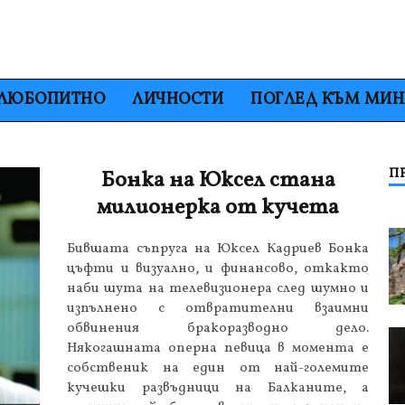
ЛЮБОПИТНО
ЛИЧНОСТИ
ПОГЛЕД КЪМ МИ
П
Бонка на Юксел стана
милионерка от кучета
Бившата съпруга на Юксел Кадриев Бонка
цъфти и визуално, и финансово, откакто
наби шута на телевизионера след шумно и
изпълнено с отвратителни взаимни
обвинения бракоразводно дело.
Някогашната оперна певица в момента е
собственик на един от най-големите
кучешки развъдници на Балканите, а