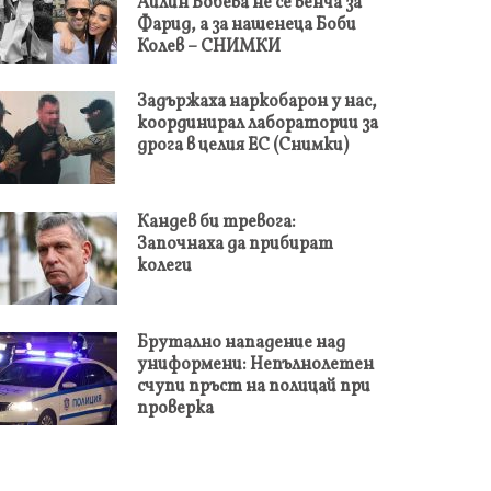
Айлин Бобева не се венча за
Фарид, а за нашенеца Боби
Колев – СНИМКИ
Задържаха наркобарон у нас,
координирал лаборатории за
дрога в целия ЕС (Снимки)
Кандев би тревога:
Започнаха да прибират
колеги
Брутално нападение над
униформени: Непълнолетен
счупи пръст на полицай при
проверка