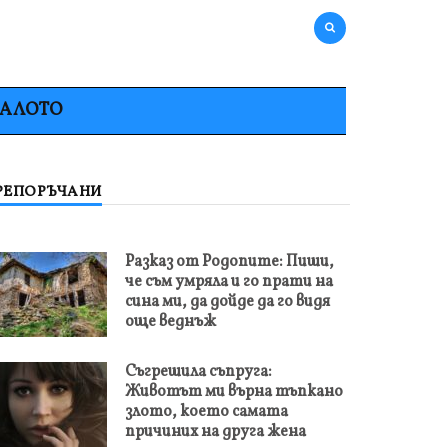
НАЛОТО
РЕПОРЪЧАНИ
Разказ от Родопите: Пиши,
че съм умряла и го прати на
сина ми, да дойде да го видя
още веднъж
Съгрешила съпруга:
Животът ми върна тъпкано
злото, което самата
причиних на друга жена