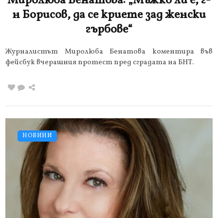
Миролюба Бенатова: „Мъжко ли е, г-
н Борисов, да се криете зад женски
гърбове“
Журналистът Миролюба Бенатова коментира във
фейсбук вчерашния протест пред сградата на БНТ.
НОВИНИ