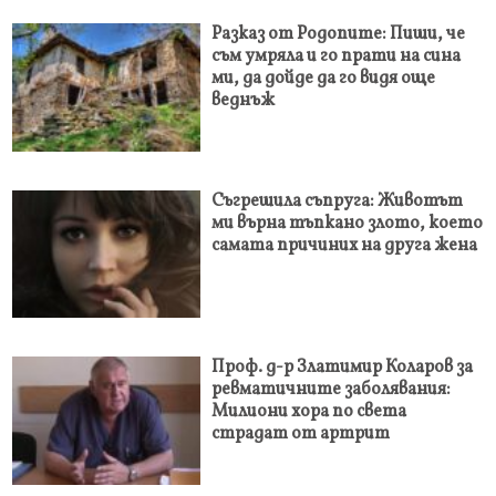
Разказ от Родопите: Пиши, че
съм умряла и го прати на сина
ми, да дойде да го видя още
веднъж
Съгрешила съпруга: Животът
ми върна тъпкано злото, което
самата причиних на друга жена
Проф. д-р Златимир Коларов за
ревматичните заболявания:
Милиони хора по света
страдат от артрит