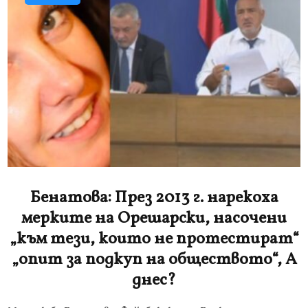
Бенатова: През 2013 г. нарекоха
мерките на Орешарски, насочени
„към тези, които не протестират“
„опит за подкуп на обществото“, А
днес?