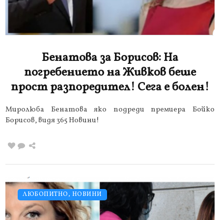
Бенатова за Борисов: На
погребението на Живков беше
прост разпоредител! Сега е болен!
Миролюба Бенатова яко подреди премиера Бойко
Борисов, видя 365 Новини!
ЛЮБОПИТНО
,
НОВИНИ