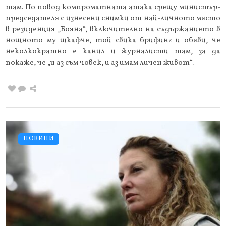
там. По повод компроматната атака срещу министър-
председателя с изнесени снимки от най-личното място
в резиденция „Бояна“, включително на съдържанието в
нощното му шкафче, той свика брифинг и обяви, че
неколкократно е канил и журналисти там, за да
покаже, че „и аз съм човек, и аз имам личен живот“.
НОВИНИ