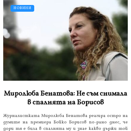
НОВИНИ
Миролюба Бенатова: Не съм снимала
в спалнята на Борисов
Журналистката Миролюба Бенатова реагира остро на
думите на премиера Бойко Борисов по-рано днес, че
дори тя е била в спалнята му и знае какво държи той