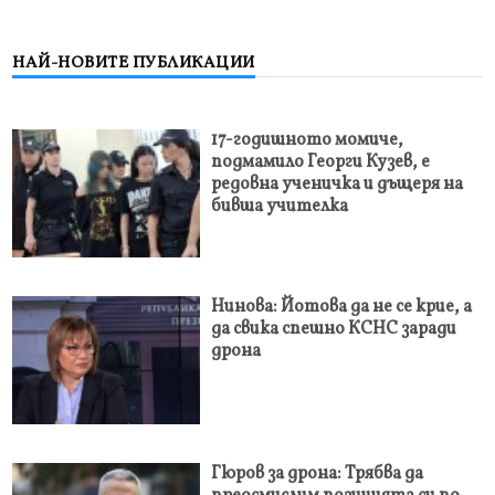
НАЙ-НОВИТЕ ПУБЛИКАЦИИ
17-годишното момиче,
подмамило Георги Кузев, е
редовна ученичка и дъщеря на
бивша учителка
Нинова: Йотова да не се крие, а
да свика спешно КСНС заради
дрона
Гюров за дрона: Трябва да