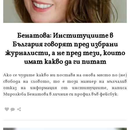
Бенатова: Институциите в
България говорят пред избрани
журналисти, а не пред тези, които
имат какво да ги питат
Ако се чудите какво ни поставя на онова място по (не)
свобода на словото, то е този маниер на мълчалив
отказ на информация от институциите, написа
Миролюба Бенатова в личния си профил във фейсбук.