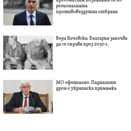
преосмислим позицията си по
регионалната
противовъздушна отбрана
Вера Кочовска: България започва
да се оправя през 2030 г.
МО официално: Падналият
дрон е украинска примамка