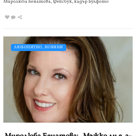
Миролюба Бенатова, Фейсбук, кадър Булфото
ЛЮБОПИТНО
,
НОВИНИ