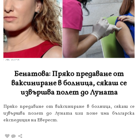
Бенатова: Пряко предаване от
ваксиниране в болница, сякаш се
извършва полет до Луната
Пряко предаване от ваксиниране в болница, сякаш се
извършва полет до Луната или поне има българска
експедиция на Еверест.