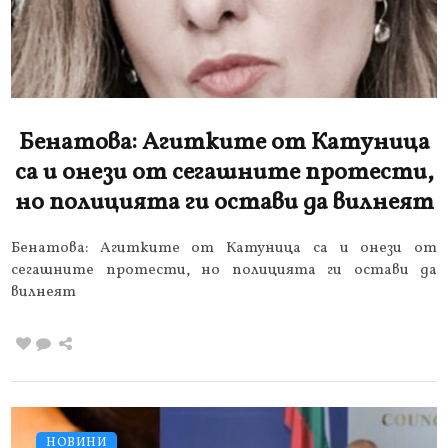
Бенатова: Агитките от Катуница
са и онези от сегашните протести,
но полицията ги остави да вилнеят
Бенатова: Агитките от Катуница са и онези от
сегашните протести, но полицията ги остави да
вилнеят
НОВИНИ