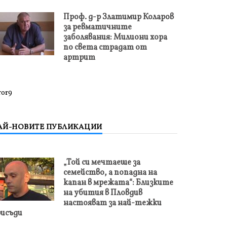
Проф. д-р Златимир Коларов
за ревматичните
заболявания: Милиони хора
по света страдат от
артрит
ror9
АЙ-НОВИТЕ ПУБЛИКАЦИИ
„Той си мечтаеше за
семейство, а попадна на
капан в мрежата“: Близките
на убития в Пловдив
настояват за най-тежки
исъди