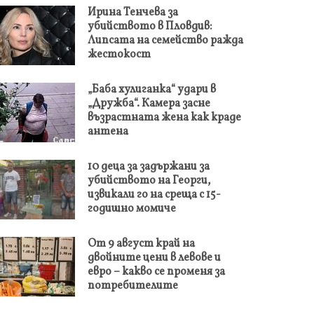
Ирина Тенчева за
убийството в Пловдив:
Липсата на семейство ражда
жестокост
„Баба хулиганка“ удари в
„Дружба“. Камера засне
възрастната жена как краде
антена
10 деца за задържани за
убийството на Георги,
извикали го на среща с 15-
годишно момиче
От 9 август край на
двойните цени в левове и
евро – какво се променя за
потребителите