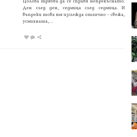
Цолова трябва да се справя непрекъснато.
Ден след ден, седмица след седмица. И
въпреки това тя изглежда отлично – свежа,
усмихната,…