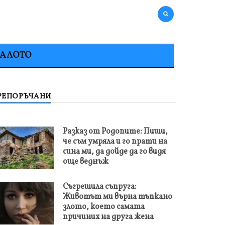
НАЛОТО
РЕПОРЪЧАНИ
Разказ от Родопите: Пиши,
че съм умряла и го прати на
сина ми, да дойде да го видя
още веднъж
Съгрешила съпруга:
Животът ми върна тъпкано
злото, което самата
причиних на друга жена