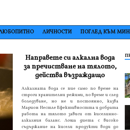
ЛЮБОПИТНО
ЛИЧНОСТИ
ПОГЛЕД КЪМ МИ
П
Направете си алкална вода
за пречистване на тялото,
действа възраждащо
Алкалната вода се пие само по време на
строги хранителни режими, по време и след
боледуване, но не и постоянно, казва
Марион Нестле Ефективността и добрата
работа на тялото зависи от киселинно-
алкалния баланс. Лоша диета с високо
съдържание на кисели продукти води до