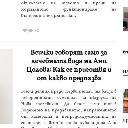
окисляване на тялото и пречи на
нормалното функциониране на
вътрешните органи. За…
Всички говорят само за
Er
лечебната вода на Ани
Цолова: Как се приготвя и
Н
от какво предпазва
Всеки делник преди първи петли тя влиза в
невероятната суматоха на нюзрума на
Нова телевизия. Да беше само това!
Воденето на предаването, напрежението
от камерата и непредсказуемостта на
пр
гостите, с всичко това хубавицата Ани