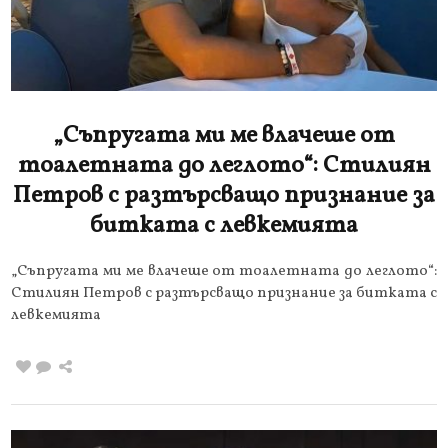
„Съпругата ми ме влачеше от
тоалетната до леглото“: Стилиян
Петров с разтърсващо признание за
битката с левкемията
„Съпругата ми ме влачеше от тоалетната до леглото“:
Стилиян Петров с разтърсващо признание за битката с
левкемията