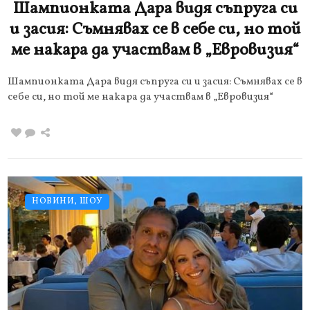
Шампионката Дара видя съпруга си
и засия: Съмнявах се в себе си, но той
ме накара да участвам в „Евровизия“
Шампионката Дара видя съпруга си и засия: Съмнявах се в
себе си, но той ме накара да участвам в „Евровизия“
НОВИНИ
,
ШОУ