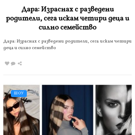
Дара: Израснах с разведени
родители, сега искам четири деца и
силно семейство
Дара: Израснах с разведени родители, сега искам четири
деца и силно семейство
ШОУ