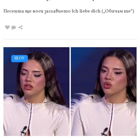
Песента ще носи заглавието Ich liebe dich („Обичам те“)
ШОУ