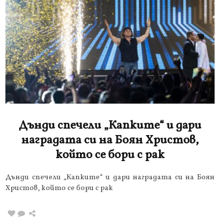
Дънди спечели „Капките“ и дари
наградата си на Боян Христов,
който се бори с рак
Дънди спечели „Капките“ и дари наградата си на Боян
Христов, който се бори с рак