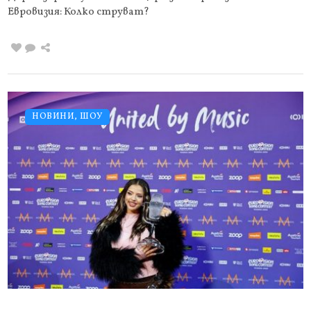
Евровизия: Колко струват?
НОВИНИ
,
ШОУ