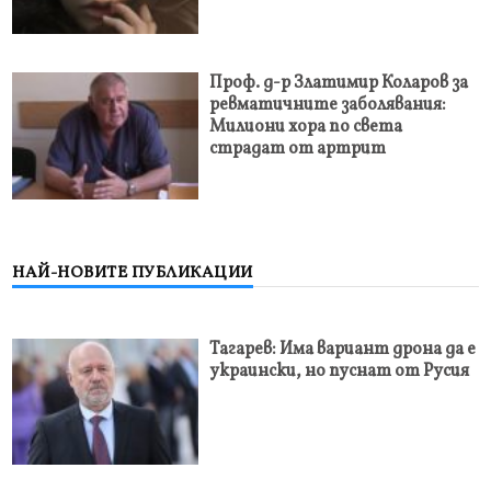
Проф. д-р Златимир Коларов за
ревматичните заболявания:
Милиони хора по света
страдат от артрит
НАЙ-НОВИТЕ ПУБЛИКАЦИИ
Тагарев: Има вариант дрона да е
украински, но пуснат от Русия