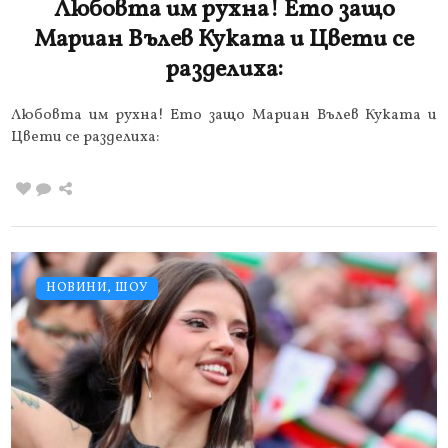
Любовта им рухна! Ето защо
Мариан Вълев Куката и Цвети се
разделиха:
Любовта им рухна! Ето защо Мариан Вълев Куката и
Цвети се разделиха:
НОВИНИ
,
ШОУ