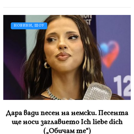
НОВИНИ
,
ШОУ
Дара вади песен на немски. Песента
ще носи заглавието Ich liebe dich
(„Обичам те“)