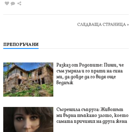
СЛЕДВАЩА СТРАНИЦА »
ПРЕПОРЪЧАНИ
Разказ от Родопите: Пиши, че
съм умряла и го прати на сина
ми, да дойде да го видя още
веднъж
Съгрешила съпруга: Животът
ми върна тъпкано злото, което
самата причиних на друга жена