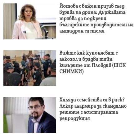
Йотова с важен призив след
взрива на дрона: Държавата
трябва да подкрепи
българските производители на
антидрон системи
Вижте как купонясват с
алкохол и брадви тийн
килърите от Пловдив (ШОК
СНИМКИ)
Хиляди семейства са в риск?
Лекар алармира за скандално
решение с асистираната
репродукция