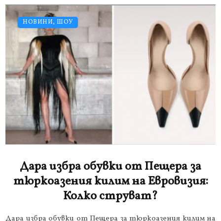
НОВИНИ
,
ШОУ
Дара избра обувки от Пещера за
тюркоазения килим на Евровизия:
Колко струват?
Дара избра обувки от Пещера за тюркоазения килим на