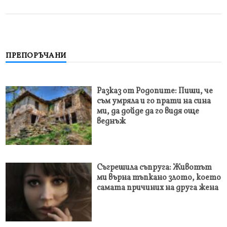
ПРЕПОРЪЧАНИ
Разказ от Родопите: Пиши, че
съм умряла и го прати на сина
ми, да дойде да го видя още
веднъж
Съгрешила съпруга: Животът
ми върна тъпкано злото, което
самата причиних на друга жена