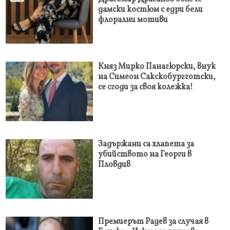
дамски костюм с едри бели
флорални мотиви
Княз Мирко Панагюрски, внук
на Симеон Сакскобургготски,
се сгоди за своя колежка!
Задържани са хлапета за
убийството на Георги в
Пловдив
Премиерът Радев за случая в