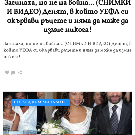
Загинаха, но не на война… (СНИМКИ
И ВИДЕО) Денят, в който УЕФА си
0кървави ръцете и няма да може да
измие никога!
Загинаха, но не на война… (СНИМКИ И ВИДЕО) Денят, в
който УЕФА си 0кървави ръцете и няма да може да измие
никога!
ПОГЛЕД КЪМ МИНАЛОТО