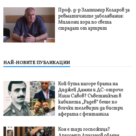
Проф. д-р Златимир Коларов за
ревматичните заболявания:
Милиони хора по света
страдат от артрит
НАЙ-НОВИТЕ ПУБЛИКАЦИИ
Кой бута нагоре брата на
Диджей Дамян и ДС-отроче
Илин Савов? Съветникът в
кабинета „Радев“ беше по
всички телевизии да бистри
аферата с фентанила
Коя е тази госпожица?
Драгомир Драганов облече