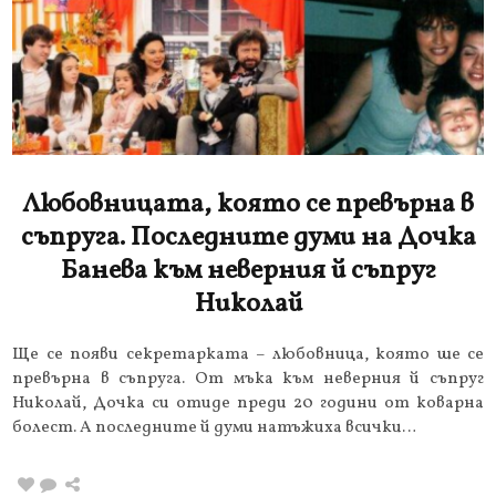
Любовницата, която се превърна в
съпруга. Последните думи на Дочка
Банева към неверния й съпруг
Николай
Ще се появи секретарката – любовница, която ше се
превърна в съпруга. От мъка към неверния й съпруг
Николай, Дочка си отиде преди 20 години от коварна
болест. А последните й думи натъжиха всички…