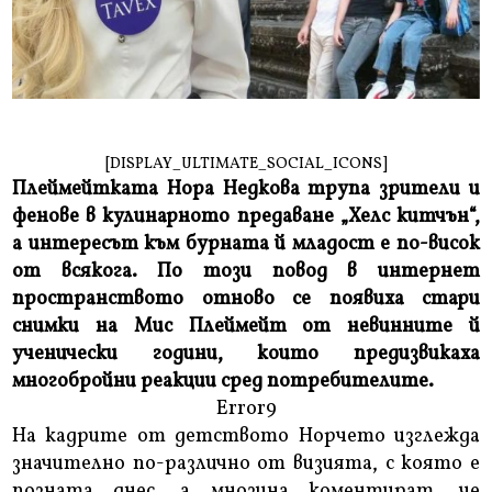
[DISPLAY_ULTIMATE_SOCIAL_ICONS]
Плеймейтката Нора Недкова трупа зрители и
фенове в кулинарното предаване „Хелс китчън“,
а интересът към бурната й младост е по-висок
от всякога. По този повод в интернет
пространството отново се появиха стари
снимки на Мис Плеймейт от невинните й
ученически години, които предизвикаха
многобройни реакции сред потребителите.
Error9
На кадрите от детството Норчето изглежда
значително по-различно от визията, с която е
позната днес, а мнозина коментират, че