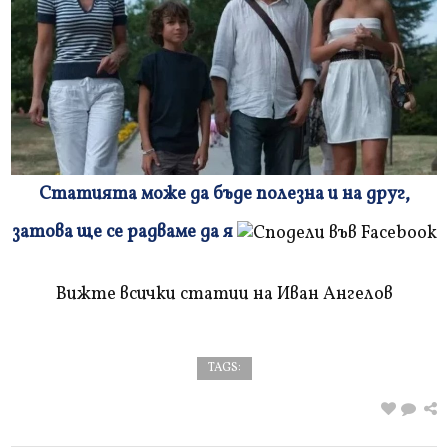
Статията може да бъде полезна и на друг,
Плъзнете
затова ще се радваме да я
и
прочетете
Вижте всички статии на Иван Ангелов
TAGS: