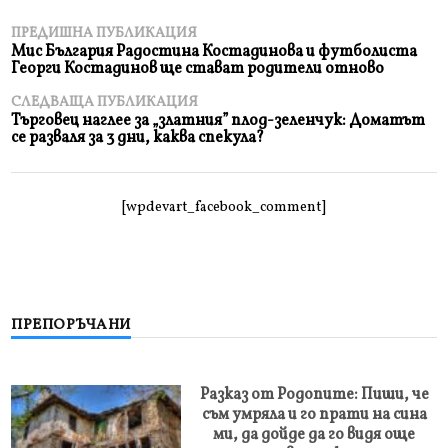
ПРЕДИШНА ПУБЛИКАЦИЯ
Мис България Радостина Костадинова и футболиста
Георги Костадинов ще стават родители отново
СЛЕДВАЩА ПУБЛИКАЦИЯ
Търговец наглее за „златния” плод-зеленчук: Доматът
се разваля за 3 дни, каква спекула?
[wpdevart_facebook_comment]
ПРЕПОРЪЧАНИ
Разказ от Родопите: Пиши, че
съм умряла и го прати на сина
ми, да дойде да го видя още