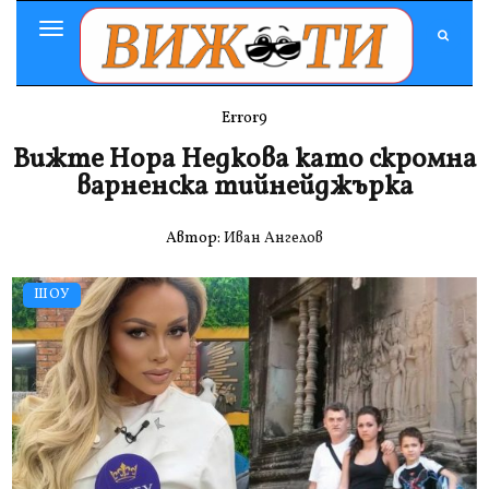
Toggle
Navigation
Error9
Вижте Нора Недкова като скромна
варненска тийнейджърка
Автор:
Иван Ангелов
ШОУ