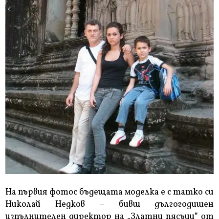
На първия фотос бъдещата моделка е с татко си
Николай Недков – бивш дългогодишен
изпълнителен директор на „Златни пясъци“ от