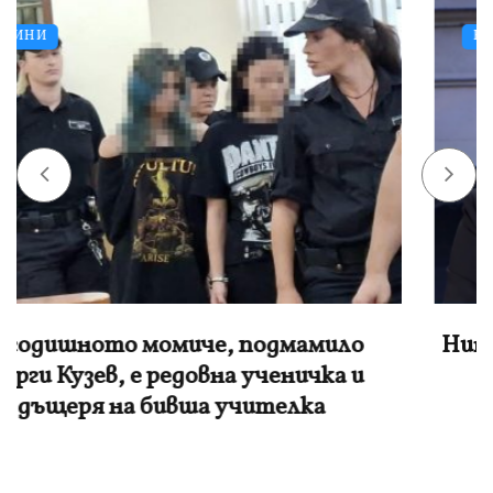
НОВИНИ
Нинова: Йотова да не се крие, а да свика
спешно КСНС заради дрона