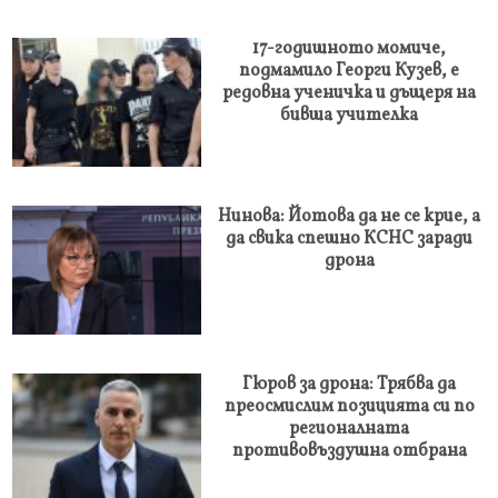
17-годишното момиче,
подмамило Георги Кузев, е
редовна ученичка и дъщеря на
бивша учителка
Нинова: Йотова да не се крие, а
да свика спешно КСНС заради
дрона
Гюров за дрона: Трябва да
преосмислим позицията си по
регионалната
противовъздушна отбрана