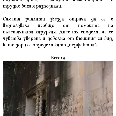
трудно биха я разпознали.
Самата риалити звезда отрича да се е
възползвала изобщо от помощта на
пластичната хирургия. Днес тя споделя, че се
чувства уверена и доволна от външния си вид,
като дори се определя като „перфектна“.
Error9