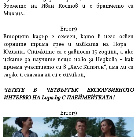
времето на Иван Костов и с братчето си
Михаил.
Error9
Вторият кадър е семеен, като в него освен
горните трима грее и майката на Нора –
Юлиана. Снимките са с давност 15 години, а ако
искате да научите нещо ново за Недкова – как
приема участието си в „Хелс Китчън“, има ли си
гадже и слагала ли си е силикон,
ЧЕТЕТЕ В ЧЕТВЪРТЪК ЕКСКЛУЗИВНОТО
ИНТЕРВЮ НА Lupa.bg С ПЛЕЙМЕЙТКАТА!
Error9