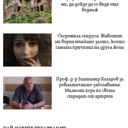
ми, да дойде да го видя още
веднъж
Съгрешила съпруга: Животът
ми върна тъпкано злото, което
самата причиних на друга жена
Проф. д-р Златимир Коларов за
ревматичните заболявания:
Милиони хора по света
страдат от артрит