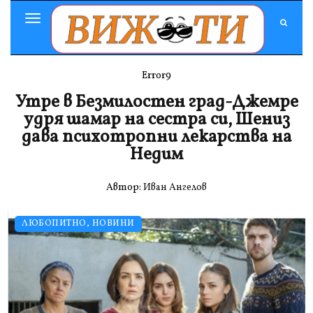
Toggle
Navigation
Error9
Утре в Безмилостен град-Джемре
удря шамар на сестра си, Шениз
дава психотропни лекарства на
Недим
Автор:
Иван Ангелов
ЛЮБОПИТНО
,
НОВИНИ