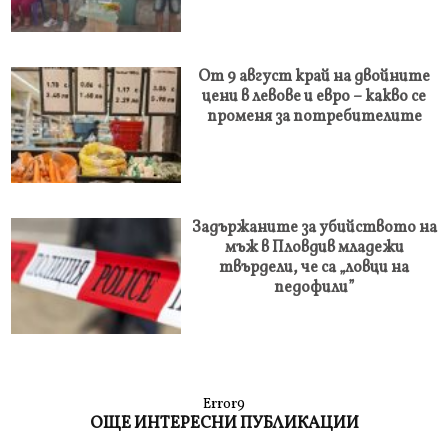
От 9 август край на двойните
цени в левове и евро – какво се
променя за потребителите
Задържаните за убийството на
мъж в Пловдив младежи
твърдели, че са „ловци на
педофили”
Error9
ОЩЕ ИНТЕРЕСНИ ПУБЛИКАЦИИ