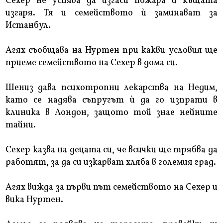
Сехер не успява да изгаси пожара и къщата
изгаря. Тя и семейството ѝ заминават за
Истанбул.
Агях съобщава на Нуртен при какви условия ще
приеме семейството на Сехер в дома си.
Шениз дава психотропни лекарства на Недим,
като се надява съпругът ѝ да го изпрати в
клиника в Лондон, защото той знае нейните
тайни.
Сехер казва на децата си, че всички ще трябва да
работят, за да си изкарват хляба в големия град.
Агях вижда за първи път семейството на Сехер и
вика Нуртен.