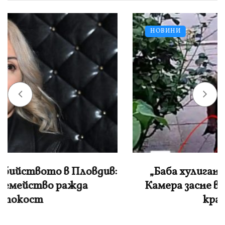
НОВИНИ
„Баба хулиганка“ удари в „Дружба“.
Камера засне възрастната жена как
краде антена