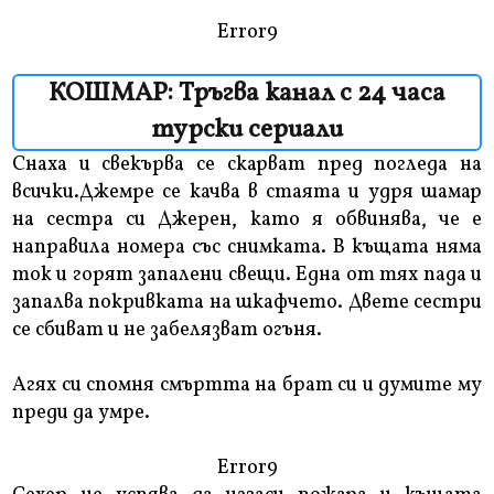
Error9
КОШМАР: Тръгва канал с 24 часа
турски сериали
Снаха и свекърва се скарват пред погледа на
всички.Джемре се качва в стаята и удря шамар
на сестра си Джерен, като я обвинява, че е
направила номера със снимката. В къщата няма
ток и горят запалени свещи. Една от тях пада и
запалва покривката на шкафчето. Двете сестри
се сбиват и не забелязват огъня.
Агях си спомня смъртта на брат си и думите му
преди да умре.
Error9