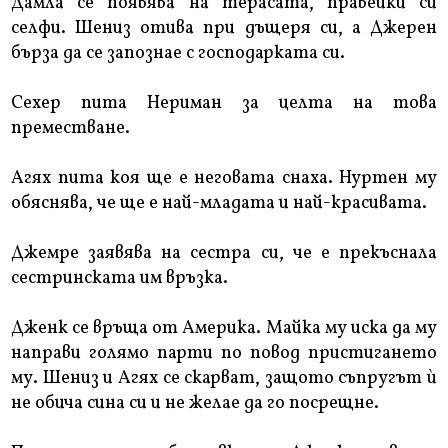
Дамла се появява на терасата, правейки си
селфи. Шениз отива при дъщеря си, а Джерен
бърза да се запознае с господарката си.
Сехер пита Нериман за целта на това
преместване.
Агях пита коя ще е неговата снаха. Нуртен му
обяснява, че ще е най-младата и най-красивата.
Джемре заявява на сестра си, че е прекъснала
сестринската им връзка.
Дженк се връща от Америка. Майка му иска да му
направи голямо парти по повод пристигането
му. Шениз и Агях се скарват, защото съпругът ѝ
не обича сина си и не желае да го посрещне.