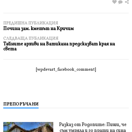
ПРЕДИШНА ПУБЛИКАЦИЯ
Почина зам. кметът на Кричим
СЛЕДВАЩА ПУБЛИКАЦИЯ
Тайните архиви на Ватикана предсказват края на
света
[wpdevart_facebook_comment]
ПРЕПОРЪЧАНИ
Разказ от Родопите: Пиши, че
съм умряла и го прати на сина