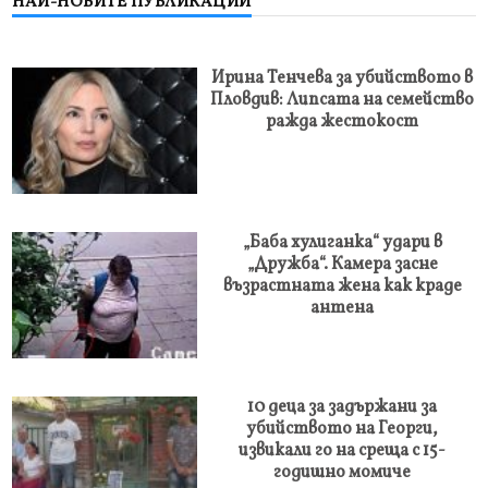
НАЙ-НОВИТЕ ПУБЛИКАЦИИ
Ирина Тенчева за убийството в
Пловдив: Липсата на семейство
ражда жестокост
„Баба хулиганка“ удари в
„Дружба“. Камера засне
възрастната жена как краде
антена
10 деца за задържани за
убийството на Георги,
извикали го на среща с 15-
годишно момиче