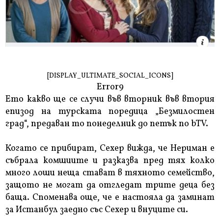
[DISPLAY_ULTIMATE_SOCIAL_ICONS]
Error9
Eто какво ще се случи във вторник във втория
епизод на турската поредица „Безмилостен
град“, предаван то понеделник до петък по bTV.
Когато се прибират, Сехер вижда, че Нериман е
събрала комшиите и разказва пред тях колко
много лоши неща стават в тяхното семейство,
защото не могат да отгледат трите деца без
баща. Споменава още, че е настояла да заминат
за Истанбул заедно със Сехер и внуците си.