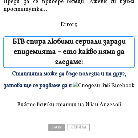
Преди да се прибере вкъщи, Дженк си взима
проститутка…
Error9
БТВ спира любими сериали заради
епидемията – ето какво няма да
гледаме:
Статията може да бъде полезна и на друг,
Плъзнете
затова ще се радваме да я
и
прочетете
Вижте всички статии на Иван Ангелов
TAGS:
СЕРИАЛ