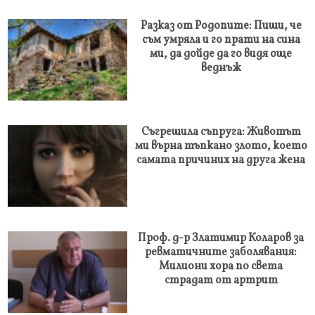
Разказ от Родопите: Пиши, че
съм умряла и го прати на сина
ми, да дойде да го видя още
веднъж
Съгрешила съпруга: Животът
ми върна тъпкано злото, което
самата причиних на друга жена
Проф. д-р Златимир Коларов за
ревматичните заболявания:
Милиони хора по света
страдат от артрит