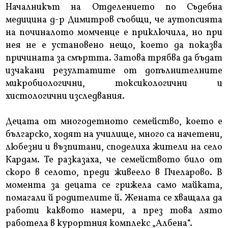
Началникът на Отделението по Съдебна
медицина д-р Димитров съобщи, че аутопсията
на починалото момченце е приключила, но при
нея не е установено нещо, което да показва
причината за смъртта. Затова трябва да бъдат
изчакани резултатите от допълнителните
микробиологични, токсикологични и
хистологични изследвания.
Децата от многодетното семейство, което е
българско, ходят на училище, много са начетени,
любезни и възпитани, споделиха жители на село
Кардам. Те разказаха, че семейството било от
скоро в селото, преди живеело в Пчеларово. В
момента за децата се грижела само майката,
помагали й родителите й. Жената се хващала да
работи каквото намери, а през това лято
работела в курортния комплекс „Албена“.