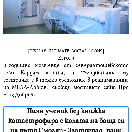
[DISPLAY_ULTIMATE_SOCIAL_ICONS]
Error9
9-годишно момченце от генералтошевското
село Кардам почина, а 11-годишната му
сестричка е в тежко състояние в реанимацията
на МБАЛ-Добрич, съобщи местният сайт Про
Нюз Добрич.
Пиян ученик без книжка
катастрофира с колата на баща си
на пътя Смолян- Златоград, рани