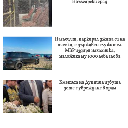
в български град
Наглецът, паркирал джипа си на
пясъка, е държавен служител.
МВР издири нахалника,
наложиха му 1000 лева глоба
Кметът на Дупница избута
дете с увреждане в храм