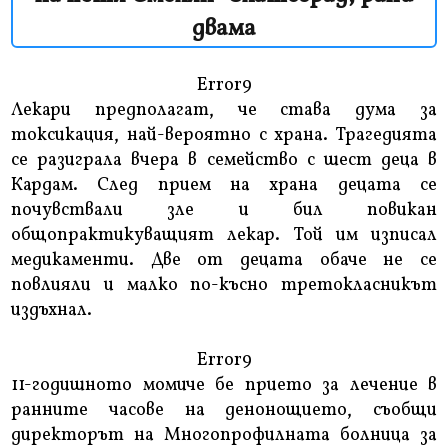
двама
Error9
Лекари предполагат, че става дума за
токсикация, най-вероятно с храна. Трагедията
се разиграла вчера в семейство с шест деца в
Кардам. След прием на храна децата се
почувствали зле и бил повикан
общопрактикуващият лекар. Той им изписал
медикаменти. Две от децата обаче не се
повлияли и малко по-късно третокласникът
издъхнал.
Error9
11-годишното момиче бе прието за лечение в
ранните часове на денонощието, съобщи
директорът на Многопрофилната болница за