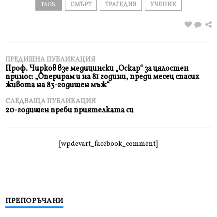
TAGS:
СМЪРТ
ТРАГЕДИЯ
УЧЕНИК
ПРЕДИШНА ПУБЛИКАЦИЯ
Проф. Чирков взе медицински „Оскар“ за цялостен
принос: „Оперирам и на 81 години, преди месец спасих
живота на 83-годишен мъж“
СЛЕДВАЩА ПУБЛИКАЦИЯ
20-годишен преби приятелката си
[wpdevart_facebook_comment]
ПРЕПОРЪЧАНИ