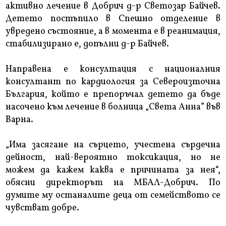
активно лечение в Добрич д-р Светозар Байчев.
Детето постъпило в Спешно отделение в
увредено състояние, а в момента е в реанимация,
стабилизирано е, допълни д-р Байчев.
Направена е консултация с националния
консултант по кардиология за Североизточна
България, който е препоръчал детето да бъде
насочено към лечение в болница „Света Анна” във
Варна.
„Има засягане на сърцето, учестена сърдечна
дейност, най-вероятно токсикация, но не
можем да кажем каква е причината за нея“,
обясни директорът на МБАЛ-Добрич. По
думите му останалите деца от семейството се
чувстват добре.