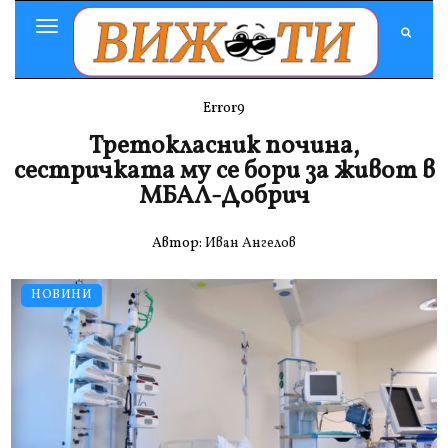
Toggle
Navigation
Error9
Третокласник почина,
сестричката му се бори за живот в
МБАЛ-Добрич
Автор:
Иван Ангелов
НОВИНИ