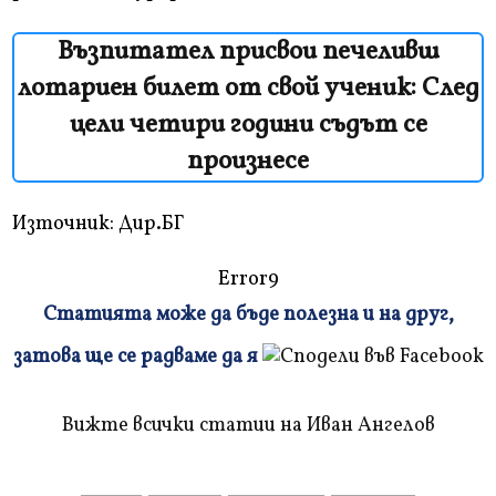
Възпитател присвои печеливш
лотариен билет от свой ученик: След
цели четири години съдът се
произнесе
Източник: Дир.БГ
Error9
Статията може да бъде полезна и на друг,
Плъзнете
затова ще се радваме да я
и
прочетете
Вижте всички статии на Иван Ангелов