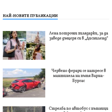
НАЙ-НОВИТЕ ПУБЛИКАЦИИ
Лена потроши хилядарки, за да
заведе дъщеря си в „Дисниленд“
Червено ферари се натресе в
мантинела на пътя Варна-
Бургас
Стрелба по автобус с пътници