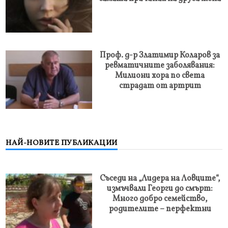
Проф. д-р Златимир Коларов за
ревматичните заболявания:
Милиони хора по света
страдат от артрит
НАЙ-НОВИТЕ ПУБЛИКАЦИИ
Съседи на „Лидерa на Ловците“,
измъчвали Георги до смърт:
Много добро семейство,
родителите – перфектни