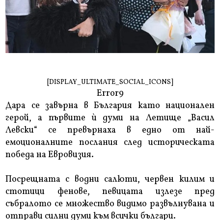
[DISPLAY_ULTIMATE_SOCIAL_ICONS]
Error9
Дара се завърна в България като национален
герой, а първите ѝ думи на Летище „Васил
Левски“ се превърнаха в едно от най-
емоционалните послания след историческата
победа на Евровизия.
Посрещната с водни салюти, червен килим и
стотици фенове, певицата излезе пред
събралото се множество видимо развълнувана и
отправи силни думи към всички българи.