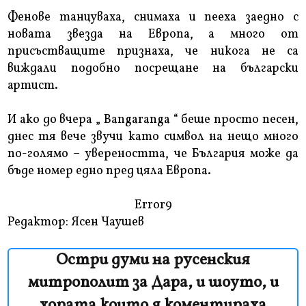
Фенове танцуваха, снимаха и пееха заедно с
новата звезда на Европа, а много от
присъстващите признаха, че никога не са
виждали подобно посрещане на български
артист.
И ако до вчера „ Bangaranga “ беше просто песен,
днес тя вече звучи като символ на нещо много
по-голямо – увереността, че България може да
бъде номер едно пред цяла Европа.
Error9
Редактор: Ясен Чаушев
Остри думи на русенския
митрополит за Дара, и шоуто, и
хората които я коментираха