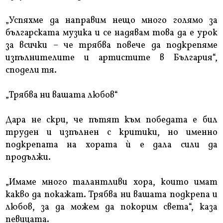
„Успяхме да направим нещо много голямо за
българската музика и се надявам това да е урок
за всички – че трябва повече да подкрепяме
изпълнителите и артистите в България“,
сподели тя.
„Трябва ни вашата любов“
Дара не скри, че пътят към победата е бил
труден и изпълнен с критики, но именно
подкрепата на хората ѝ е дала сили да
продължи.
„Имаме много талантливи хора, които имат
какво да покажат. Трябва ни вашата подкрепа и
любов, за да можем да покорим света“, каза
певицата.