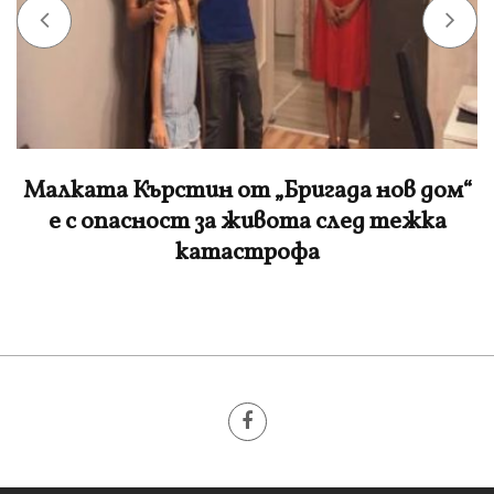
Малката Кърстин от „Бригада нов дом“
е с опасност за живота след тежка
катастрофа