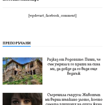
[wpdevart_facebook_comment]
ПРЕПОРЪЧАНИ
Разказ от Родопите: Пиши, че
съм умряла и го прати на сина
ми, да дойде да го видя още
веднъж
Съгрешила съпруга: Животът
ми върна тъпкано злото, което
самата причиних на друга жена