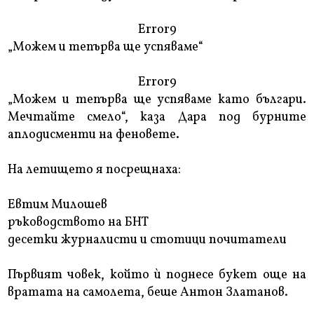
Error9
„Можем и тепърва ще успяваме“
Error9
„Можем и тепърва ще успяваме като българи.
Мечтайте смело“, каза Дара под бурните
аплодисменти на феновете.
На летището я посрещнаха:
Евтим Милошев
ръководството на БНТ
десетки журналисти и стотици почитатели
Първият човек, който ѝ поднесе букет още на
вратата на самолета, беше Антон Златанов.