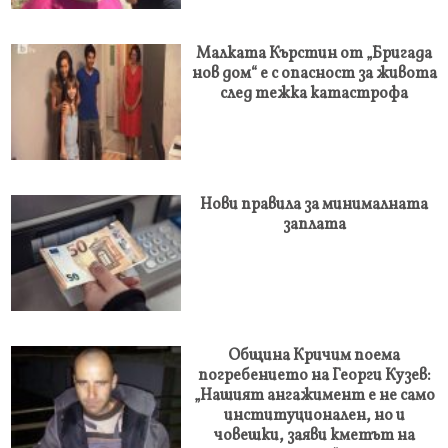
Малката Кърстин от „Бригада
нов дом“ е с опасност за живота
след тежка катастрофа
Нови правила за минималната
заплата
Община Кричим поема
погребението на Георги Кузев:
„Нашият ангажимент е не само
институционален, но и
човешки, заяви кметът на