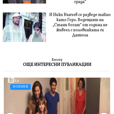
града“
И Ники Кънчев се разведе тайно
като Геро. Водещият на
„Стани богат“ от година не
живеел с половинката си
Даниела
Error9
ОЩЕ ИНТЕРЕСНИ ПУБЛИКАЦИИ
НОВИНИ