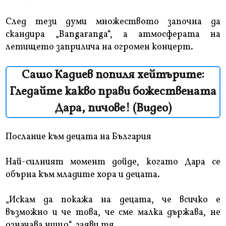
След тези думи множеството започна да
скандира „Bangaranga“, а атмосферата на
летището заприлича на огромен концерт.
Сашо Кадиев попиля хейтърите:
Гледайте какво прави божествената
Дара, пичове! (Видео)
Послание към децата на България
Най-силният момент дойде, когато Дара се
обърна към младите хора и децата.
„Искам да покажа на децата, че всичко е
възможно и че това, че сме малка държава, не
означава нищо“, заяви тя.