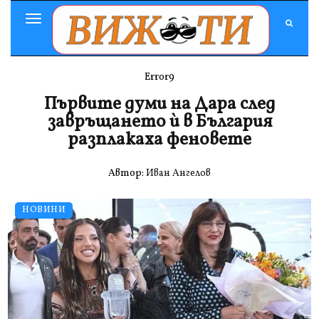
Toggle
Navigation
Error9
Първите думи на Дара след
завръщането ѝ в България
разплакаха феновете
Автор:
Иван Ангелов
НОВИНИ