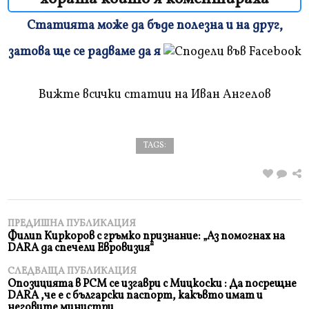
Статията може да бъде полезна и на друг,
Плъзнете
затова ще се радваме да я
и
прочетете
Вижте всички статии на Иван Ангелов
TAGS:
ПРЕДИШНА ПУБЛИКАЦИЯ
Филип Киркоров с гръмко признание: „Аз помогнах на
DARA да спечели Евровизия“
СЛЕДВАЩА ПУБЛИКАЦИЯ
Опозицията в РСМ се изгаври с Мицкоски : Да посрещне
DARA ,че е с български паспорт, какъвто имат и
неговите министри