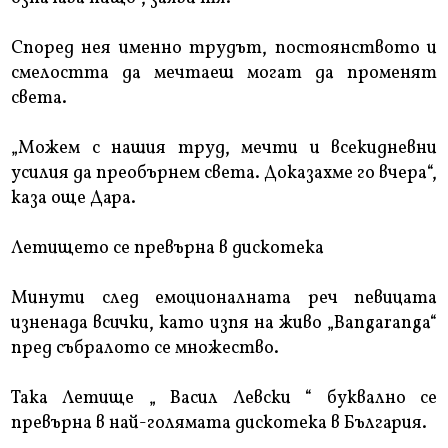
Според нея именно трудът, постоянството и
смелостта да мечтаеш могат да променят
света.
„Можем с нашия труд, мечти и всекидневни
усилия да преобърнем света. Доказахме го вчера“,
каза още Дара.
Летището се превърна в дискотека
Минути след емоционалната реч певицата
изненада всички, като изпя на живо „Bangaranga“
пред събралото се множество.
Така Летище „ Васил Левски “ буквално се
превърна в най-голямата дискотека в България.