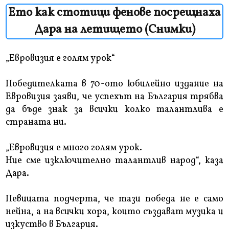
Ето как стотици фенове посрещнаха
Дара на летището (Снимки)
„Евровизия е голям урок“
Победителката в 70-ото юбилейно издание на
Евровизия заяви, че успехът на България трябва
да бъде знак за всички колко талантлива е
страната ни.
„Евровизия е много голям урок.
Ние сме изключително талантлив народ“, каза
Дара.
Певицата подчерта, че тази победа не е само
нейна, а на всички хора, които създават музика и
изкуство в България.